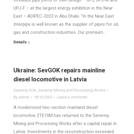
threaded pipe joints of own design – UPJ, UPJ-M and
UPJ-F – at the largest energy exhibition in the Near
East – ADIPEC-2023 in Abu Dhabi. “In the Near East
Interpipe is well known as the supplier of pipes for oil,
gas and construction industries. Our premium…
Details
Ukraine: SevGOK repairs mainline
diesel locomotive in Latvia
Severniy GOK
,
Severniy Mining and Processing Works
By
admin
18.10.2023
Leave a comment
A modernized two-section mainland diesel
locomotive 2TE10M has returned to the Severniy
Mining and Processing Works after a capital repair in
Latvia. Investments in the reconstruction exceeded