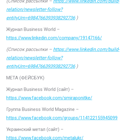
(Список рассылки –
https://www.linkedin.com/build-
relation/newsletter-follow?
entityUrn=6984766393938292736
)
Журнал Business World –
https://www.linkedin.com/company/19147166/
(Список рассылки –
https://www.linkedin.com/build-
relation/newsletter-follow?
entityUrn=6984766393938292736
)
МЕТА (ФЕЙСБУК)
Журнал Business World (сайт) –
https://www.facebook.com/smiraponitke/
Группа Business World Magazine –
https://www.facebook.com/groups/114122155945099
Украинский метал (сайт) –
https://www.facebook.com/metalukr/