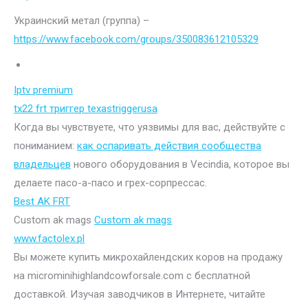
Украинский метал (группа) –
https://www.facebook.com/groups/350083612105329
Iptv premium
tx22 frt триггер texastriggerusa
Когда вы чувствуете, что уязвимы для вас, действуйте с
пониманием:
как оспаривать действия сообщества
владельцев
нового оборудования в Vecindia, которое вы
делаете пасо-а-пасо и грех-сорпрессас.
Best AK FRT
Custom ak mags
Custom ak mags
www.factolex.pl
Вы можете купить микрохайлендских коров на продажу
на microminihighlandcowforsale.com с бесплатной
доставкой. Изучая заводчиков в Интернете, читайте