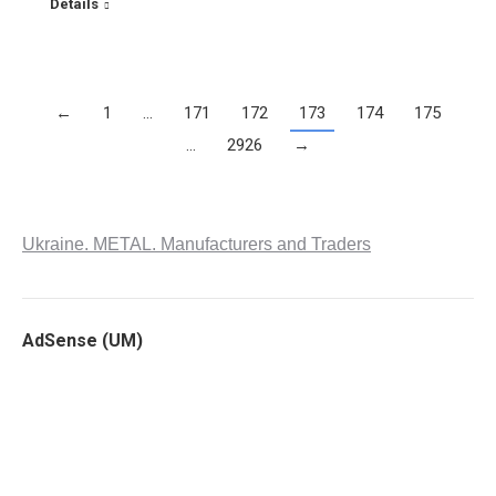
Details
←
1
…
171
172
173
174
175
…
2926
→
Ukraine. METAL. Manufacturers and Traders
AdSense (UM)