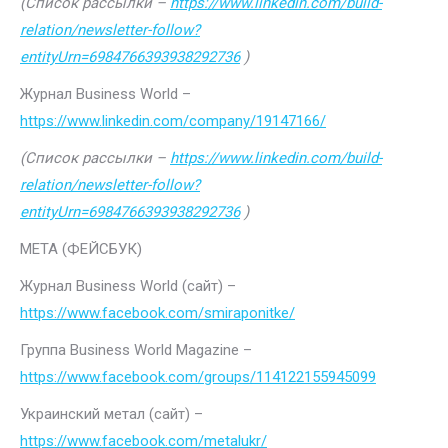
(Список рассылки –
https://www.linkedin.com/build-
relation/newsletter-follow?
entityUrn=6984766393938292736
)
Журнал Business World –
https://www.linkedin.com/company/19147166/
(Список рассылки –
https://www.linkedin.com/build-
relation/newsletter-follow?
entityUrn=6984766393938292736
)
МЕТА (ФЕЙСБУК)
Журнал Business World (сайт) –
https://www.facebook.com/smiraponitke/
Группа Business World Magazine –
https://www.facebook.com/groups/114122155945099
Украинский метал (сайт) –
https://www.facebook.com/metalukr/