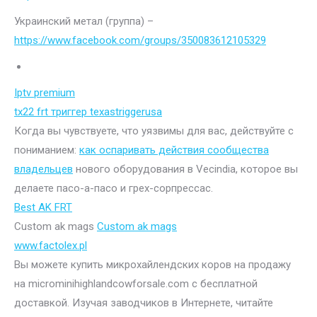
Украинский метал (группа) –
https://www.facebook.com/groups/350083612105329
Iptv premium
tx22 frt триггер texastriggerusa
Когда вы чувствуете, что уязвимы для вас, действуйте с
пониманием:
как оспаривать действия сообщества
владельцев
нового оборудования в Vecindia, которое вы
делаете пасо-а-пасо и грех-сорпрессас.
Best AK FRT
Custom ak mags
Custom ak mags
www.factolex.pl
Вы можете купить микрохайлендских коров на продажу
на microminihighlandcowforsale.com с бесплатной
доставкой. Изучая заводчиков в Интернете, читайте