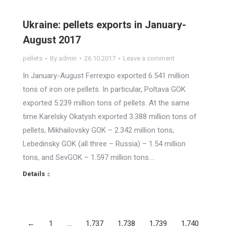
Ukraine: pellets exports in January-
August 2017
pellets
By
admin
26.10.2017
Leave a comment
In January-August Ferrexpo exported 6.541 million
tons of iron ore pellets. In particular, Poltava GOK
exported 5.239 million tons of pellets. At the same
time Karelsky Okatysh exported 3.388 million tons of
pellets, Mikhailovsky GOK – 2.342 million tons,
Lebedinsky GOK (all three – Russia) – 1.54 million
tons, and SevGOK – 1.597 million tons.…
Details
←
1
…
1,737
1,738
1,739
1,740