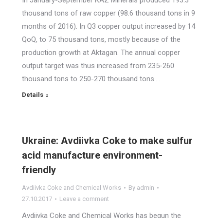
In January-September KAZ Minerals produced 193.3
thousand tons of raw copper (98.6 thousand tons in 9
months of 2016). In Q3 copper output increased by 14
QoQ, to 75 thousand tons, mostly because of the
production growth at Aktagan. The annual copper
output target was thus increased from 235-260
thousand tons to 250-270 thousand tons.…
Details
Ukraine: Avdiivka Coke to make sulfur
acid manufacture environment-
friendly
Avdiivka Coke and Chemical Works
By
admin
27.10.2017
Leave a comment
Avdiivka Coke and Chemical Works has begun the