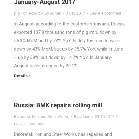
January-August 2017
pig iron export
By
admin
31.10.2017
Leave a comment
In August, according to the customs statistics, Russia
exported 137.8 thousand tons of pig iron, down by
55.3% MoM and by 73% YoY. In July the results were
down by 43% MoM, but up by 35.7% YoY, while in June
– up by 38%, but down by 14.7% YoY. In January-
August sales dropped by 20.1%…
Details
Russia: BMK repairs rolling mill
Beloretsk Iron and Steel Works
By
admin
31.10.2017
Leave a comment
Beloretsk Iron and Steel Works has repaired and