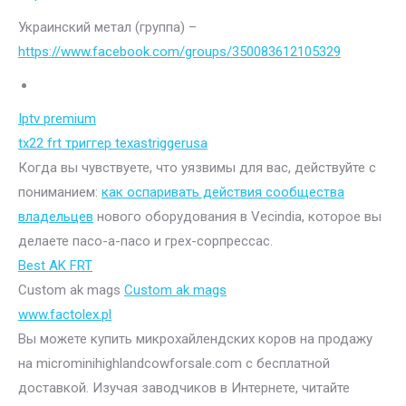
Украинский метал (группа) –
https://www.facebook.com/groups/350083612105329
Iptv premium
tx22 frt триггер texastriggerusa
Когда вы чувствуете, что уязвимы для вас, действуйте с
пониманием:
как оспаривать действия сообщества
владельцев
нового оборудования в Vecindia, которое вы
делаете пасо-а-пасо и грех-сорпрессас.
Best AK FRT
Custom ak mags
Custom ak mags
www.factolex.pl
Вы можете купить микрохайлендских коров на продажу
на microminihighlandcowforsale.com с бесплатной
доставкой. Изучая заводчиков в Интернете, читайте