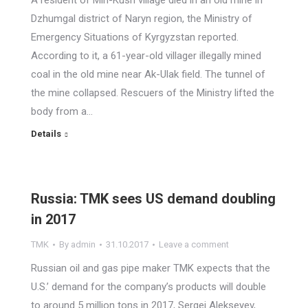
A resident of Min-Kush village died in an old mine in
Dzhumgal district of Naryn region, the Ministry of
Emergency Situations of Kyrgyzstan reported.
According to it, a 61-year-old villager illegally mined
coal in the old mine near Ak-Ulak field. The tunnel of
the mine collapsed. Rescuers of the Ministry lifted the
body from a…
Details
Russia: TMK sees US demand doubling
in 2017
TMK
By
admin
31.10.2017
Leave a comment
Russian oil and gas pipe maker TMK expects that the
U.S.’ demand for the company’s products will double
to around 5 million tons in 2017, Sergei Alekseyev,