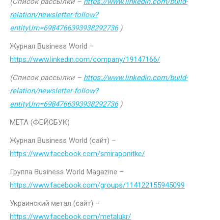
(Список рассылки –
https://www.linkedin.com/build-
relation/newsletter-follow?
entityUrn=6984766393938292736
)
Журнал Business World –
https://www.linkedin.com/company/19147166/
(Список рассылки –
https://www.linkedin.com/build-
relation/newsletter-follow?
entityUrn=6984766393938292736
)
МЕТА (ФЕЙСБУК)
Журнал Business World (сайт) –
https://www.facebook.com/smiraponitke/
Группа Business World Magazine –
https://www.facebook.com/groups/114122155945099
Украинский метал (сайт) –
https://www.facebook.com/metalukr/