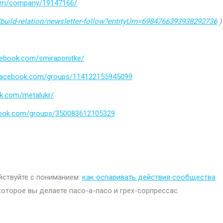
.com/company/19147166/
build-relation/newsletter-follow?entityUrn=6984766393938292736
)
cebook.com/smiraponitke/
.facebook.com/groups/114122155945099
k.com/metalukr/
book.com/groups/350083612105329
ействуйте с пониманием:
как оспаривать действия сообщества
которое вы делаете пасо-а-пасо и грех-сорпрессас.