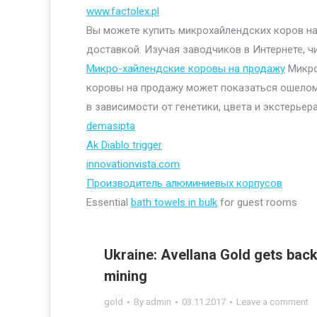
www.factolex.pl
Вы можете купить микрохайлендских коров на 
доставкой. Изучая заводчиков в Интернете, ч
Микро-хайлендские коровы на продажу
Микро
коровы на продажу может показаться ошелом
в зависимости от генетики, цвета и экстерьера
demasipta
Ak Diablo trigger
innovationvista.com
Производитель алюминиевых корпусов
Essential
bath towels in bulk
for guest rooms
Ukraine: Avellana Gold gets back
mining
gold
By
admin
03.11.2017
Leave a comment