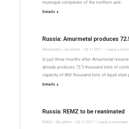
municipal companies of the northern and…
Details
Russia: Amurmetal produces 72.5
Amurmetal
By
admin
03.11.2017
Leave a com
In just three months after Amurmetal resumed 
already produces 72.5 thousand tons of conti
capacity of 800 thousand tons of liquid steel 
Details
Russia: REMZ to be reanimated
REMZ
By
admin
03.11.2017
Leave a comment