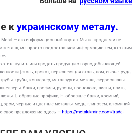
Больше на
русском языке
ие к
украинскому металу.
an Metal — это информационный портал. Мы не продаем и не
м металл, мы просто предоставляем информацию тем, кто этим
тся.
 хотите купить или продать продукцию горнодобывающей
енности (сталь, прокат, нержавеющая сталь, лом, сырье, руда,
 трубы, трубы, конвертер, металлургия, металл, ферросплавы,
 швеллеры, балки, профили, рулоны, проволока, листы, плиты,
блюмы, L-образные профили, H-образные балки, кремний,
ц, хром, черные и цветные металлы, медь, глинозем, алюминий,
ите свое предложение здесь —
https://metalukraine.com/trade-