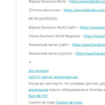
Журнал Business World –
https://www.linkedin
(Список рассылки –
https://www.linkedin.com/
МЕТА (ФЕЙСБУК)
Журнал Business World (сайт) –
https://www.fa
Группа Business World Magazine –
https://www
Украинский метал (сайт) –
https://www.faceboo
Украинский метал (группа) –
https://www.face
Iptv premium
tx22 frt триггер texastriggerusa
Когда вы чувствуете, что уязвимы для вас, д
владельцев
нового оборудования в Vecindia, 
Best AK FRT
Custom ak mags
Custom ak mags