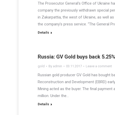
The Prosecutor General’s Office of Ukraine ha
company the previously withdrawn special per
in Zakarpattia, the west of Ukraine, as well as
the company’s press service. “The General Pr
Details
Russia: GV Gold buys back 5.25%
gold
By
admin
03.11.2017
Leave a comment
Russian gold producer GV Gold has bought ba
Reconstruction and Development (EBRD) early
Mining acted as the buyer. The final payment 
million. Under the…
Details