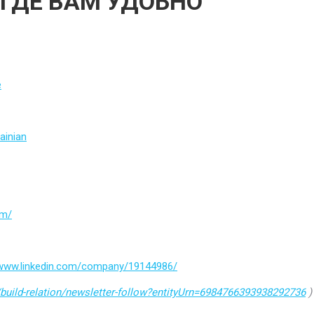
 ГДЕ ВАМ УДОБНО
e
ainian
om/
/www.linkedin.com/company/19144986/
build-relation/newsletter-follow?entityUrn=6984766393938292736
)