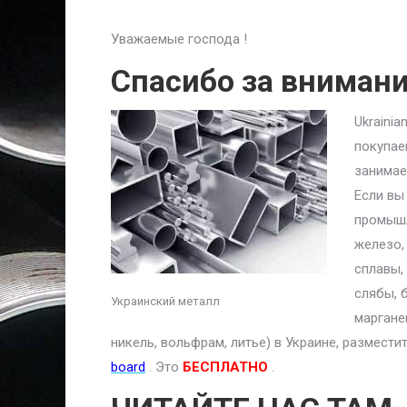
Уважаемые господа !
Спасибо за вниман
Ukraini
покупае
занимае
Если вы
промышл
железо,
сплавы,
слябы, 
Украинский металл
маргане
никель, вольфрам, литье) в Украине, размест
board
. Это
БЕСПЛАТНО
.