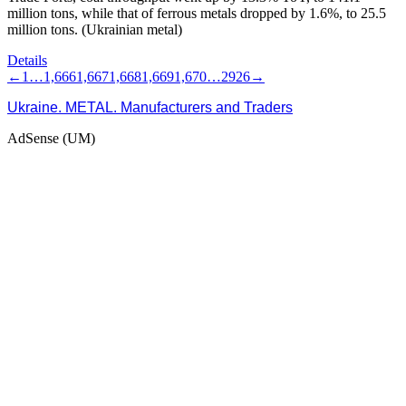
million tons, while that of ferrous metals dropped by 1.6%, to 25.5
million tons. (Ukrainian metal)
Details
←
1
…
1,666
1,667
1,668
1,669
1,670
…
2926
→
Ukraine. METAL. Manufacturers and Traders
AdSense (UM)