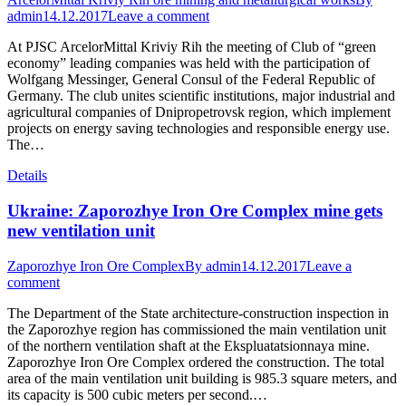
admin
14.12.2017
Leave a comment
At PJSC ArcelorMittal Kriviy Rih the meeting of Club of “green
economy” leading companies was held with the participation of
Wolfgang Messinger, General Consul of the Federal Republic of
Germany. The club unites scientific institutions, major industrial and
agricultural companies of Dnipropetrovsk region, which implement
projects on energy saving technologies and responsible energy use.
The…
Details
Ukraine: Zaporozhye Iron Ore Complex mine gets
new ventilation unit
Zaporozhye Iron Ore Complex
By
admin
14.12.2017
Leave a
comment
The Department of the State architecture-construction inspection in
the Zaporozhye region has commissioned the main ventilation unit
of the northern ventilation shaft at the Ekspluatatsionnaya mine.
Zaporozhye Iron Ore Complex ordered the construction. The total
area of the main ventilation unit building is 985.3 square meters, and
its capacity is 500 cubic meters per second.…