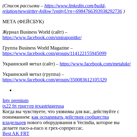
(Список рассылки –
https://www.linkedin.com/build-
relation/newsletter-follow?entityUrn=6984766393938292736
)
МЕТА (ФЕЙСБУК)
Журнал Business World (сайт) –
https://www.facebook.com/smiraponitke/
Группа Business World Magazine –
https://www.facebook.com/groups/114122155945099
Украинский метал (сайт) –
https://www.facebook.com/metalukr/
Украинский метал (группа) –
https://www.facebook.com/groups/350083612105329
Iptv premium
tx22 frt триггер texastriggerusa
Когда вы чувствуете, что уязвимы для вас, действуйте с
пониманием:
как оспаривать действия сообщества
владельцев
нового оборудования в Vecindia, которое вы
делаете пасо-а-пасо и грех-сорпрессас.
Best AK FRT