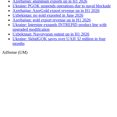
Azerbaijan: aluminum exports up in H1 2026
Ukraine: PGOK suspends operations due to naval blockade
Azerbaijan: AzerGold export revenue up in H1 2026
Uzbekistan: no gold exported in June 2026
Azerbaijan: gold export revenue up in H1 2026
Ukraine: Interpipe expands INTREPID product line with
upgraded modification
Uzbekistan: Navoiyuran output up in H1 2026
Ukraine: SkhidGOK saves over UAH 32 million in four
months
AdSense (UM)