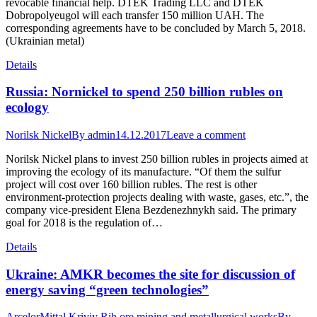
revocable financial help. DTEK Trading LLC and DTEK
Dobropolyeugol will each transfer 150 million UAH. The
corresponding agreements have to be concluded by March 5, 2018.
(Ukrainian metal)
Details
Russia: Nornickel to spend 250 billion rubles on
ecology
Norilsk Nickel
By
admin
14.12.2017
Leave a comment
Norilsk Nickel plans to invest 250 billion rubles in projects aimed at
improving the ecology of its manufacture. “Of them the sulfur
project will cost over 160 billion rubles. The rest is other
environment-protection projects dealing with waste, gases, etc.”, the
company vice-president Elena Bezdenezhnykh said. The primary
goal for 2018 is the regulation of…
Details
Ukraine: AMKR becomes the site for discussion of
energy saving “green technologies”
ArcelorMittal Kriviy Rih ore mining and metallurgical works
By