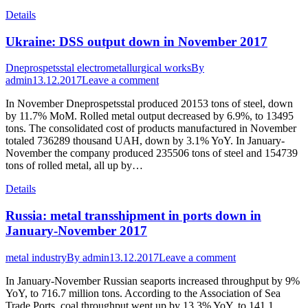
Details
Ukraine: DSS output down in November 2017
Dneprospetsstal electrometallurgical works
By
admin
13.12.2017
Leave a comment
In November Dneprospetsstal produced 20153 tons of steel, down
by 11.7% MoM. Rolled metal output decreased by 6.9%, to 13495
tons. The consolidated cost of products manufactured in November
totaled 736289 thousand UAH, down by 3.1% YoY. In January-
November the company produced 235506 tons of steel and 154739
tons of rolled metal, all up by…
Details
Russia: metal transshipment in ports down in
January-November 2017
metal industry
By
admin
13.12.2017
Leave a comment
In January-November Russian seaports increased throughput by 9%
YoY, to 716.7 million tons. According to the Association of Sea
Trade Ports, coal throughput went up by 13.3% YoY, to 141.1