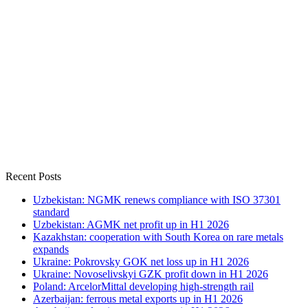
Recent Posts
Uzbekistan: NGMK renews compliance with ISO 37301
standard
Uzbekistan: AGMK net profit up in H1 2026
Kazakhstan: cooperation with South Korea on rare metals
expands
Ukraine: Pokrovsky GOK net loss up in H1 2026
Ukraine: Novoselivskyi GZK profit down in H1 2026
Poland: ArcelorMittal developing high-strength rail
Azerbaijan: ferrous metal exports up in H1 2026