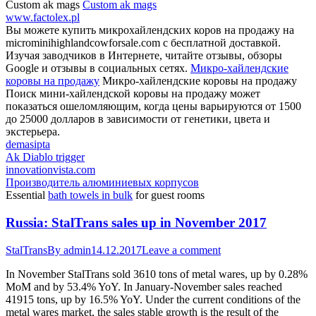
Custom ak mags
Custom ak mags
www.factolex.pl
Вы можете купить микрохайлендских коров на продажу на
microminihighlandcowforsale.com с бесплатной доставкой.
Изучая заводчиков в Интернете, читайте отзывы, обзоры
Google и отзывы в социальных сетях.
Микро-хайлендские
коровы на продажу
Микро-хайлендские коровы на продажу
Поиск мини-хайлендской коровы на продажу может
показаться ошеломляющим, когда цены варьируются от 1500
до 25000 долларов в зависимости от генетики, цвета и
экстерьера.
demasipta
Ak Diablo trigger
innovationvista.com
Производитель алюминиевых корпусов
Essential
bath towels in bulk
for guest rooms
Russia: StalTrans sales up in November 2017
StalTrans
By
admin
14.12.2017
Leave a comment
In November StalTrans sold 3610 tons of metal wares, up by 0.28%
MoM and by 53.4% YoY. In January-November sales reached
41915 tons, up by 16.5% YoY. Under the current conditions of the
metal wares market, the sales stable growth is the result of the