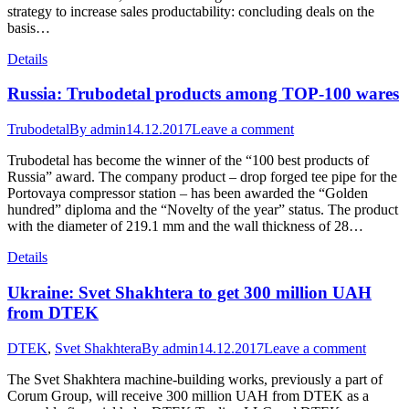
strategy to increase sales productability: concluding deals on the
basis…
Details
Russia: Trubodetal products among TOP-100 wares
Trubodetal
By
admin
14.12.2017
Leave a comment
Trubodetal has become the winner of the “100 best products of
Russia” award. The company product – drop forged tee pipe for the
Portovaya compressor station – has been awarded the “Golden
hundred” diploma and the “Novelty of the year” status. The product
with the diameter of 219.1 mm and the wall thickness of 28…
Details
Ukraine: Svet Shakhtera to get 300 million UAH
from DTEK
DTEK
,
Svet Shakhtera
By
admin
14.12.2017
Leave a comment
The Svet Shakhtera machine-building works, previously a part of
Corum Group, will receive 300 million UAH from DTEK as a