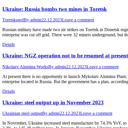
Ukraine: Russia bombs two mines in Toretsk
Toretskugol
By
admin
22.12.2023
Leave a comment
Russian military have made two air strikes on Toretsk in Donetsk r
enterprise was cut off grid. There were 32 miners underground, but th
Details
Ukraine: NGZ operation not to be resumed at present
Nikolaev Alumina Works
By
admin
22.12.2023
Leave a comment
At present there is no opportunity to launch Mykolaiv Alumina Plant,
enterprise located in Russia. But the government has a plan, accordin
Details
Ukraine: steel output up in November 2023
Ukrainian steel output
By
admin
22.12.2023
Leave a comment
In November, Ukraine increased steel manufacture by 74.3% YoY, to 5