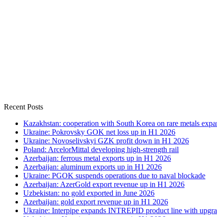
Recent Posts
Kazakhstan: cooperation with South Korea on rare metals expa
Ukraine: Pokrovsky GOK net loss up in H1 2026
Ukraine: Novoselivskyi GZK profit down in H1 2026
Poland: ArcelorMittal developing high-strength rail
Azerbaijan: ferrous metal exports up in H1 2026
Azerbaijan: aluminum exports up in H1 2026
Ukraine: PGOK suspends operations due to naval blockade
Azerbaijan: AzerGold export revenue up in H1 2026
Uzbekistan: no gold exported in June 2026
Azerbaijan: gold export revenue up in H1 2026
Ukraine: Interpipe expands INTREPID product line with upgra