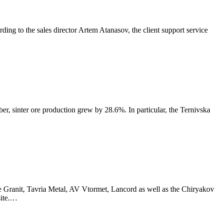
ing to the sales director Artem Atanasov, the client support service
, sinter ore production grew by 28.6%. In particular, the Ternivska
re Granit, Tavria Metal, AV Vtormet, Lancord as well as the Chiryakov
site.…