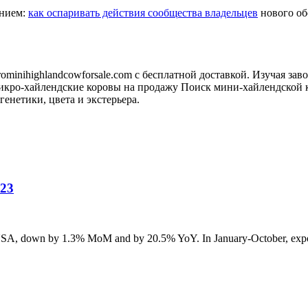
анием:
как оспаривать действия сообщества владельцев
нового обо
minihighlandcowforsale.com с бесплатной доставкой. Изучая зав
кро-хайлендские коровы на продажу Поиск мини-хайлендской к
генетики, цвета и экстерьера.
023
he USA, down by 1.3% MoM and by 20.5% YoY. In January-October, exp