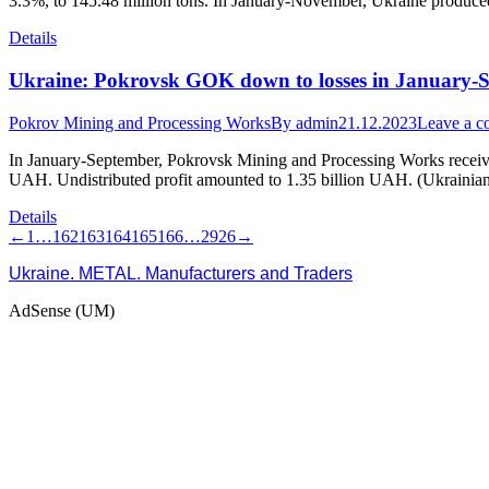
3.3%, to 145.48 million tons. In January-November, Ukraine produced
Details
Ukraine: Pokrovsk GOK down to losses in January-
Pokrov Mining and Processing Works
By
admin
21.12.2023
Leave a 
In January-September, Pokrovsk Mining and Processing Works received
UAH. Undistributed profit amounted to 1.35 billion UAH. (Ukrainian
Details
←
1
…
162
163
164
165
166
…
2926
→
Ukraine. METAL. Manufacturers and Traders
AdSense (UM)