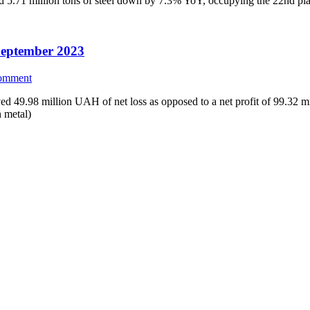
 5.71 million tons of steel down by 7.3% YoY, occupying the 22nd pla
September 2023
comment
 49.98 million UAH of net loss as opposed to a net profit of 99.32 mi
 metal)