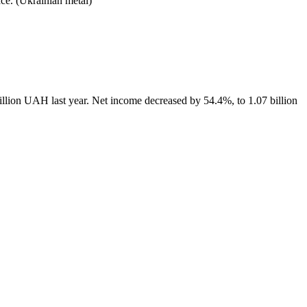
ce. (Ukrainian metal)
llion UAH last year. Net income decreased by 54.4%, to 1.07 billion