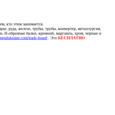
м, кто этим занимается.
е, руда, железо, трубы, трубы, конвертер, металлургия,
и, H-образные балки, кремний, марганец, хром, черные и
/metalukraine.com/trade-board
. Это
БЕСПЛАТНО
.