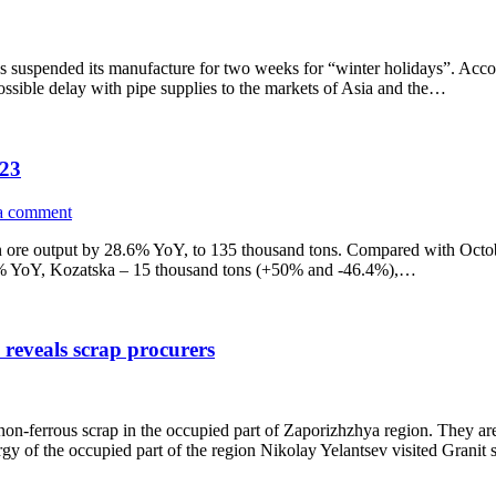
as suspended its manufacture for two weeks for “winter holidays”. Accord
ossible delay with pipe supplies to the markets of Asia and the…
023
a comment
ore output by 28.6% YoY, to 135 thousand tons. Compared with October
3% YoY, Kozatska – 15 thousand tons (+50% and -46.4%),…
 reveals scrap procurers
d non-ferrous scrap in the occupied part of Zaporizhzhya region. They a
ergy of the occupied part of the region Nikolay Yelantsev visited Granit 