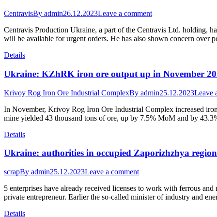
Centravis
By
admin
26.12.2023
Leave a comment
Centravis Production Ukraine, a part of the Centravis Ltd. holding, h
will be available for urgent orders. He has also shown concern over p
Details
Ukraine: KZhRK iron ore output up in November 2
Krivoy Rog Iron Ore Industrial Complex
By
admin
25.12.2023
Leave 
In November, Krivoy Rog Iron Ore Industrial Complex increased iron 
mine yielded 43 thousand tons of ore, up by 7.5% MoM and by 43.
Details
Ukraine: authorities in occupied Zaporizhzhya region
scrap
By
admin
25.12.2023
Leave a comment
5 enterprises have already received licenses to work with ferrous an
private entrepreneur. Earlier the so-called minister of industry and en
Details