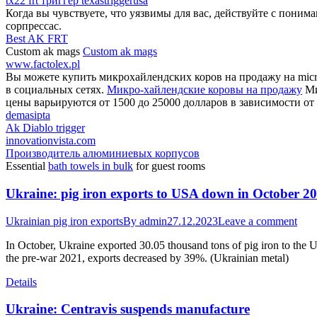
tx22 frt триггер texastriggerusa
Когда вы чувствуете, что уязвимы для вас, действуйте с поним
сорпрессас.
Best AK FRT
Custom ak mags
Custom ak mags
www.factolex.pl
Вы можете купить микрохайлендских коров на продажу на micro
в социальных сетях.
Микро-хайлендские коровы на продажу
Ми
цены варьируются от 1500 до 25000 долларов в зависимости от 
demasipta
Ak Diablo trigger
innovationvista.com
Производитель алюминиевых корпусов
Essential
bath towels in bulk
for guest rooms
Ukraine: pig iron exports to USA down in October 2
Ukrainian pig iron exports
By
admin
27.12.2023
Leave a comment
In October, Ukraine exported 30.05 thousand tons of pig iron to t
the pre-war 2021, exports decreased by 39%. (Ukrainian metal)
Details
Ukraine: Centravis suspends manufacture