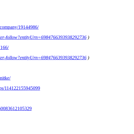
m/company/19144986/
letter-follow?entityUrn=6984766393938292736
)
7166/
letter-follow?entityUrn=6984766393938292736
)
nitke/
ups/114122155945099
350083612105329