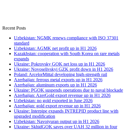
Recent Posts
Uzbekistan: NGMK renews compliance with ISO 37301
standard
Uzbekistan: AGMK net profit up in H1 2026
Kazakhstan: cooperation with South Korea on rare metals
expands
Ukraine: Pokrovsky GOK net loss up in H1 2026
Ukraine: Novoselivskyi GZK profit down in H1 2026
Poland: ArcelorMittal developing high-strength rail
Azerbaijan: ferrous metal exports up in H1 2026
Azerbaijan: aluminum exports up in H1 2026
Ukraine: PGOK suspends operations due to naval blockade
Azerbaijan: AzerGold export revenue up in H1 2026
Uzbekistan: no gold exported in June 2026
Azerbaijan: gold export revenue up in H1 2026
Ukraine: Interpipe expands INTREPID product line with
upgraded modification
Uzbekistan: Navoiyuran output up in H1 2026
Ukraine: SkhidGOK saves over UAH 32 million in four