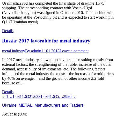
Uralmashzavod has completed the final stage of dragline 11/75
shipping. The corresponding contract with VostokUgol
(Novosibirsk region) was signed in October 2016. The machine will
be operating at the Vostochniy pit and is expected to start working in
Q1. (Ukrainian metal)
Details
Russia: 2017 favorable for metal industry
metal industry
By
admin
11.01.2018
Leave a comment
In 2017 metal industry showed positive trends resulting mostly from
external factors: the strengthening of the ruble, increase of the outer
demand, accessibility of investments, etc. The following factors
influenced the metal industry the most: – the increase of world prices
by 40% on average, – and the growth of other income 2.2-fold
because of…
Details
←
1
…
1,631
1,632
1,633
1,634
1,635
…
2926
→
Ukraine. METAL. Manufacturers and Traders
AdSense (UM)