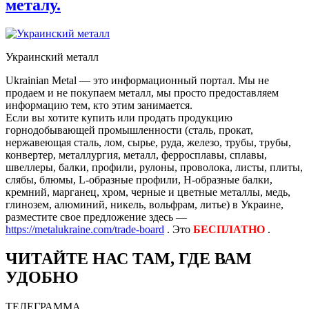
металу.
Украинский металл
Ukrainian Metal — это информационный портал. Мы не
продаем и не покупаем металл, мы просто предоставляем
информацию тем, кто этим занимается.
Если вы хотите купить или продать продукцию
горнодобывающей промышленности (сталь, прокат,
нержавеющая сталь, лом, сырье, руда, железо, трубы, трубы,
конвертер, металлургия, металл, ферросплавы, сплавы,
швеллеры, балки, профили, рулоны, проволока, листы, плиты,
слябы, блюмы, L-образные профили, H-образные балки,
кремний, марганец, хром, черные и цветные металлы, медь,
глинозем, алюминий, никель, вольфрам, литье) в Украине,
разместите свое предложение здесь —
https://metalukraine.com/trade-board
. Это
БЕСПЛАТНО
.
ЧИТАЙТЕ НАС ТАМ, ГДЕ ВАМ
УДОБНО
ТЕЛЕГРАММА