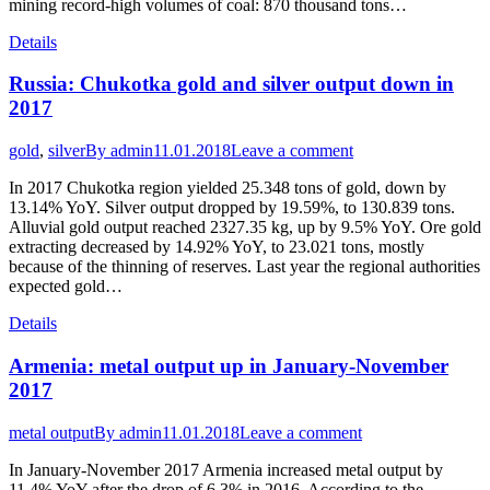
mining record-high volumes of coal: 870 thousand tons…
Details
Russia: Chukotka gold and silver output down in
2017
gold
,
silver
By
admin
11.01.2018
Leave a comment
In 2017 Chukotka region yielded 25.348 tons of gold, down by
13.14% YoY. Silver output dropped by 19.59%, to 130.839 tons.
Alluvial gold output reached 2327.35 kg, up by 9.5% YoY. Ore gold
extracting decreased by 14.92% YoY, to 23.021 tons, mostly
because of the thinning of reserves. Last year the regional authorities
expected gold…
Details
Armenia: metal output up in January-November
2017
metal output
By
admin
11.01.2018
Leave a comment
In January-November 2017 Armenia increased metal output by
11.4% YoY after the drop of 6.3% in 2016. According to the