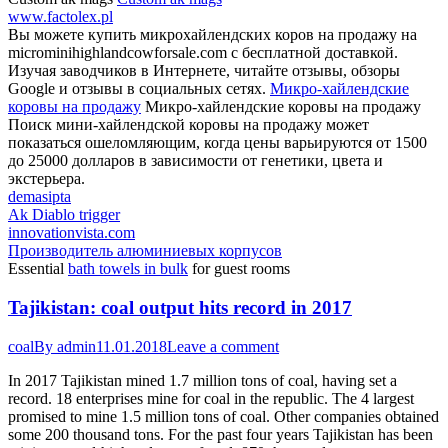
www.factolex.pl
Вы можете купить микрохайлендских коров на продажу на
microminihighlandcowforsale.com с бесплатной доставкой.
Изучая заводчиков в Интернете, читайте отзывы, обзоры
Google и отзывы в социальных сетях.
Микро-хайлендские
коровы на продажу
Микро-хайлендские коровы на продажу
Поиск мини-хайлендской коровы на продажу может
показаться ошеломляющим, когда цены варьируются от 1500
до 25000 долларов в зависимости от генетики, цвета и
экстерьера.
demasipta
Ak Diablo trigger
innovationvista.com
Производитель алюминиевых корпусов
Essential
bath towels in bulk
for guest rooms
Tajikistan: coal output hits record in 2017
coal
By
admin
11.01.2018
Leave a comment
In 2017 Tajikistan mined 1.7 million tons of coal, having set a
record. 18 enterprises mine for coal in the republic. The 4 largest
promised to mine 1.5 million tons of coal. Other companies obtained
some 200 thousand tons. For the past four years Tajikistan has been