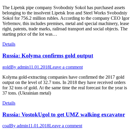
The Lipetsk pipe company Svobodniy Sokol has purchased assets
belonging to the insolvent Lipetsk Iron and Steel Works Svobodniy
Sokol for 756.2 million rubles. According to the company CEO Igor
Yefremov, this includes premises, metal and special machinery, lease
right, patents, trade marks, railroad transport and social objects. The
starting price of the lot was…
Details
Russia: Kolyma confirms gold output
gold
By
admin
11.01.2018
Leave a comment
Kolyma gold-extracting companies have confirmed the 2017 gold
output on the level of 32.7 tons. In 2018 they have received orders
for 32 tons of gold. At the same time the real forecast for the year is
37 tons. (Ukrainian metal)
Details
Russia: VostokUgol to get UMZ walking excavator
coal
By
admin
11.01.2018
Leave a comment