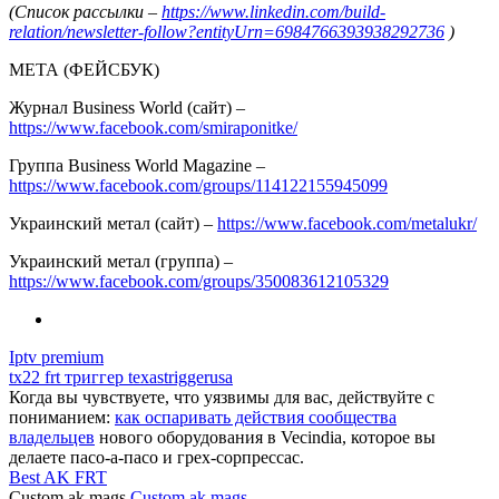
(Список рассылки –
https://www.linkedin.com/build-
relation/newsletter-follow?entityUrn=6984766393938292736
)
МЕТА (ФЕЙСБУК)
Журнал Business World (сайт) –
https://www.facebook.com/smiraponitke/
Группа Business World Magazine –
https://www.facebook.com/groups/114122155945099
Украинский метал (сайт) –
https://www.facebook.com/metalukr/
Украинский метал (группа) –
https://www.facebook.com/groups/350083612105329
Iptv premium
tx22 frt триггер texastriggerusa
Когда вы чувствуете, что уязвимы для вас, действуйте с
пониманием:
как оспаривать действия сообщества
владельцев
нового оборудования в Vecindia, которое вы
делаете пасо-а-пасо и грех-сорпрессас.
Best AK FRT
Custom ak mags
Custom ak mags