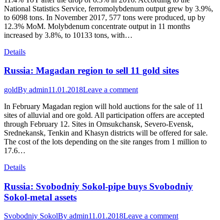
National Statistics Service, ferromolybdenum output grew by 3.9%,
to 6098 tons. In November 2017, 577 tons were produced, up by
12.3% MoM. Molybdenum concentrate output in 11 months
increased by 3.8%, to 10133 tons, with…
Details
Russia: Magadan region to sell 11 gold sites
gold
By
admin
11.01.2018
Leave a comment
In February Magadan region will hold auctions for the sale of 11
sites of alluvial and ore gold. All participation offers are accepted
through February 12. Sites in Omsukchansk, Severo-Evensk,
Srednekansk, Tenkin and Khasyn districts will be offered for sale.
The cost of the lots depending on the site ranges from 1 million to
17.6…
Details
Russia: Svobodniy Sokol-pipe buys Svobodniy
Sokol-metal assets
Svobodniy Sokol
By
admin
11.01.2018
Leave a comment