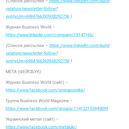
(Список рассылки –
https://www.linkedin.com/build-
relation/newsletter-follow?
entityUrn=6984766393938292736
)
Журнал Business World –
https://www.linkedin.com/company/19147166/
(Список рассылки –
https://www.linkedin.com/build-
relation/newsletter-follow?
entityUrn=6984766393938292736
)
МЕТА (ФЕЙСБУК)
Журнал Business World (сайт) –
https://www.facebook.com/smiraponitke/
Группа Business World Magazine –
https://www.facebook.com/groups/114122155945099
Украинский метал (сайт) –
https://www.facebook.com/metalukr/