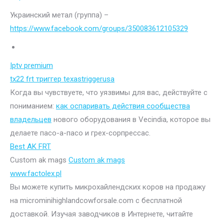
Украинский метал (группа) –
https://www.facebook.com/groups/350083612105329
Iptv premium
tx22 frt триггер texastriggerusa
Когда вы чувствуете, что уязвимы для вас, действуйте с
пониманием:
как оспаривать действия сообщества
владельцев
нового оборудования в Vecindia, которое вы
делаете пасо-а-пасо и грех-сорпрессас.
Best AK FRT
Custom ak mags
Custom ak mags
www.factolex.pl
Вы можете купить микрохайлендских коров на продажу
на microminihighlandcowforsale.com с бесплатной
доставкой. Изучая заводчиков в Интернете, читайте