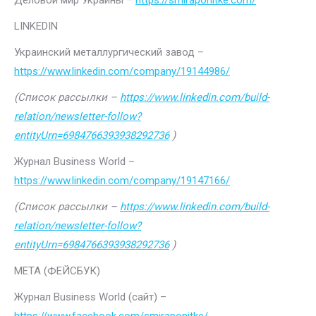
Деловой мир Украины –
https://smiraponitke.com/
LINKEDIN
Украинский металлургический завод –
https://www.linkedin.com/company/19144986/
(Список рассылки –
https://www.linkedin.com/build-
relation/newsletter-follow?
entityUrn=6984766393938292736
)
Журнал Business World –
https://www.linkedin.com/company/19147166/
(Список рассылки –
https://www.linkedin.com/build-
relation/newsletter-follow?
entityUrn=6984766393938292736
)
МЕТА (ФЕЙСБУК)
Журнал Business World (сайт) –