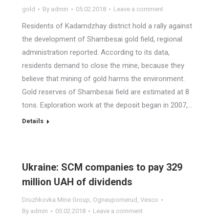
gold
By
admin
05.02.2018
Leave a comment
Residents of Kadamdzhay district hold a rally against
the development of Shambesai gold field, regional
administration reported. According to its data,
residents demand to close the mine, because they
believe that mining of gold harms the environment.
Gold reserves of Shambesai field are estimated at 8
tons. Exploration work at the deposit began in 2007,…
Details
Ukraine: SCM companies to pay 329
million UAH of dividends
Druzhkovka Mine Group
,
Ogneupornerud
,
Vesco
By
admin
05.02.2018
Leave a comment