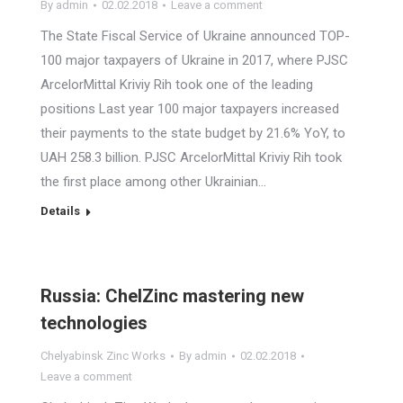
By
admin
02.02.2018
Leave a comment
The State Fiscal Service of Ukraine announced TOP-
100 major taxpayers of Ukraine in 2017, where PJSC
ArcelorMittal Kriviy Rih took one of the leading
positions Last year 100 major taxpayers increased
their payments to the state budget by 21.6% YoY, to
UAH 258.3 billion. PJSC ArcelorMittal Kriviy Rih took
the first place among other Ukrainian…
Details
Russia: ChelZinc mastering new
technologies
Chelyabinsk Zinc Works
By
admin
02.02.2018
Leave a comment