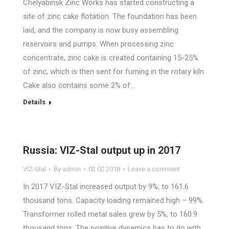
Chelyabinsk Zinc Works has started constructing a
site of zinc cake flotation. The foundation has been
laid, and the company is now busy assembling
reservoirs and pumps. When processing zinc
concentrate, zinc cake is created containing 15-25%
of zinc, which is then sent for fuming in the rotary kiln.
Cake also contains some 2% of…
Details
Russia: VIZ-Stal output up in 2017
VIZ-Stal
By
admin
02.02.2018
Leave a comment
In 2017 VIZ-Stal increased output by 9%, to 161.6
thousand tons. Capacity loading remained high – 99%.
Transformer rolled metal sales grew by 5%, to 160.9
thousand tons. The positive dynamics has to do with