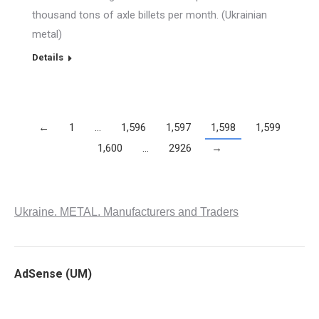
thousand tons of axle billets per month. (Ukrainian
metal)
Details
←
1
…
1,596
1,597
1,598
1,599
1,600
…
2926
→
Ukraine. METAL. Manufacturers and Traders
AdSense (UM)