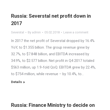
Russia: Severstal net profit down in
2017
Severstal
By
admin
05.02.2018
Leave a comment
In 2017 the net profit of Severstal dropped by 16.4%
YoY, to $1.355 billion. The group revenue grew by
32.7%, to $7.848 billion, and EBITDA increased by
34.9%, to $2.577 billion. Net profit in Q4 2017 totaled
$563 million, up 1.9-fold QoQ. EBITDA grew by 22.4%,
to $754 million, while revenue – by 10.4%, to…
Details
Russia: Finance Ministry to decide on