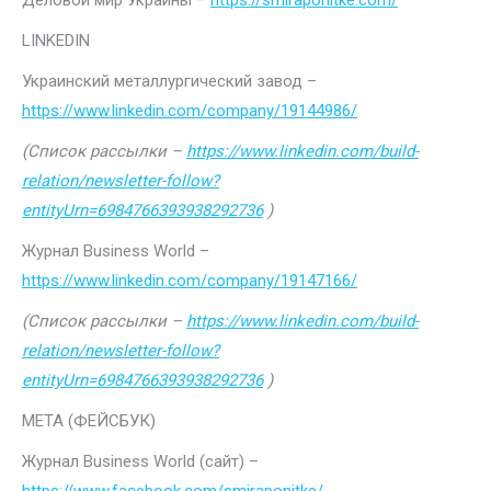
Деловой мир Украины –
https://smiraponitke.com/
LINKEDIN
Украинский металлургический завод –
https://www.linkedin.com/company/19144986/
(Список рассылки –
https://www.linkedin.com/build-
relation/newsletter-follow?
entityUrn=6984766393938292736
)
Журнал Business World –
https://www.linkedin.com/company/19147166/
(Список рассылки –
https://www.linkedin.com/build-
relation/newsletter-follow?
entityUrn=6984766393938292736
)
МЕТА (ФЕЙСБУК)
Журнал Business World (сайт) –