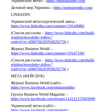
Украинский метал –
https://metalukraine.com/
Деловой мир Украины –
https://smiraponitke.com/
LINKEDIN
Украинский металлургический завод –
https://www.linkedin.com/company/19144986/
(Список рассылки –
https://www.linkedin.com/build-
relation/newsletter-follow?
entityUrn=6984766393938292736
)
Журнал Business World –
https://www.linkedin.com/company/19147166/
(Список рассылки –
https://www.linkedin.com/build-
relation/newsletter-follow?
entityUrn=6984766393938292736
)
МЕТА (ФЕЙСБУК)
Журнал Business World (сайт) –
https://www.facebook.com/smiraponitke/
Группа Business World Magazine –
https://www.facebook.com/groups/114122155945099
Украинский метал (сайт) –
https://www.facebook.com/metalukr/