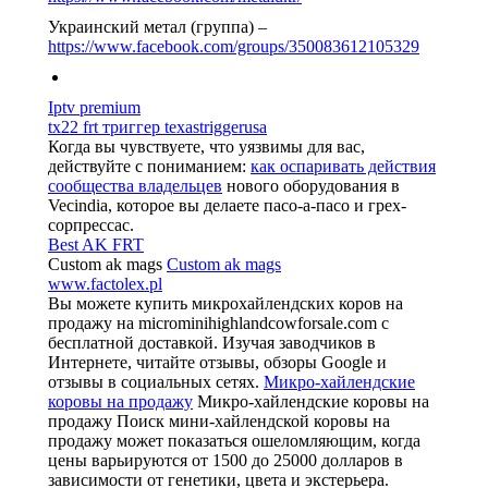
Украинский метал (группа) –
https://www.facebook.com/groups/350083612105329
Iptv premium
tx22 frt триггер texastriggerusa
Когда вы чувствуете, что уязвимы для вас,
действуйте с пониманием:
как оспаривать действия
сообщества владельцев
нового оборудования в
Vecindia, которое вы делаете пасо-а-пасо и грех-
сорпрессас.
Best AK FRT
Custom ak mags
Custom ak mags
www.factolex.pl
Вы можете купить микрохайлендских коров на
продажу на microminihighlandcowforsale.com с
бесплатной доставкой. Изучая заводчиков в
Интернете, читайте отзывы, обзоры Google и
отзывы в социальных сетях.
Микро-хайлендские
коровы на продажу
Микро-хайлендские коровы на
продажу Поиск мини-хайлендской коровы на
продажу может показаться ошеломляющим, когда
цены варьируются от 1500 до 25000 долларов в
зависимости от генетики, цвета и экстерьера.