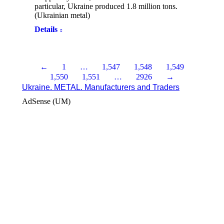
particular, Ukraine produced 1.8 million tons.
(Ukrainian metal)
Details
←
1
…
1,547
1,548
1,549
1,550
1,551
…
2926
→
Ukraine. METAL. Manufacturers and Traders
AdSense (UM)