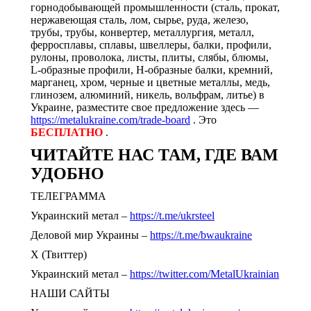
горнодобывающей промышленности (сталь, прокат,
нержавеющая сталь, лом, сырье, руда, железо,
трубы, трубы, конвертер, металлургия, металл,
ферросплавы, сплавы, швеллеры, балки, профили,
рулоны, проволока, листы, плиты, слябы, блюмы,
L-образные профили, H-образные балки, кремний,
марганец, хром, черные и цветные металлы, медь,
глинозем, алюминий, никель, вольфрам, литье) в
Украине, разместите свое предложение здесь —
https://metalukraine.com/trade-board
. Это
БЕСПЛАТНО
.
ЧИТАЙТЕ НАС ТАМ, ГДЕ ВАМ
УДОБНО
ТЕЛЕГРАММА
Украинский метал –
https://t.me/ukrsteel
Деловой мир Украины –
https://t.me/bwaukraine
Х (Твиттер)
Украинский метал –
https://twitter.com/MetalUkrainian
НАШИ САЙТЫ