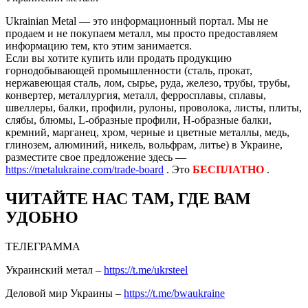
Ukrainian Metal — это информационный портал. Мы не
продаем и не покупаем металл, мы просто предоставляем
информацию тем, кто этим занимается.
Если вы хотите купить или продать продукцию
горнодобывающей промышленности (сталь, прокат,
нержавеющая сталь, лом, сырье, руда, железо, трубы, трубы,
конвертер, металлургия, металл, ферросплавы, сплавы,
швеллеры, балки, профили, рулоны, проволока, листы, плиты,
слябы, блюмы, L-образные профили, H-образные балки,
кремний, марганец, хром, черные и цветные металлы, медь,
глинозем, алюминий, никель, вольфрам, литье) в Украине,
разместите свое предложение здесь —
https://metalukraine.com/trade-board
. Это
БЕСПЛАТНО
.
ЧИТАЙТЕ НАС ТАМ, ГДЕ ВАМ
УДОБНО
ТЕЛЕГРАММА
Украинский метал –
https://t.me/ukrsteel
Деловой мир Украины –
https://t.me/bwaukraine