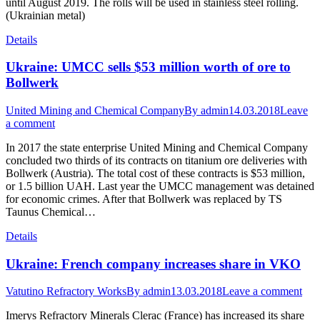
until August 2019. The rolls will be used in stainless steel rolling.
(Ukrainian metal)
Details
Ukraine: UMCC sells $53 million worth of ore to
Bollwerk
United Mining and Chemical Company
By
admin
14.03.2018
Leave
a comment
In 2017 the state enterprise United Mining and Chemical Company
concluded two thirds of its contracts on titanium ore deliveries with
Bollwerk (Austria). The total cost of these contracts is $53 million,
or 1.5 billion UAH. Last year the UMCC management was detained
for economic crimes. After that Bollwerk was replaced by TS
Taunus Chemical…
Details
Ukraine: French company increases share in VKO
Vatutino Refractory Works
By
admin
13.03.2018
Leave a comment
Іmerys Refractory Minerals Clerac (France) has increased its share