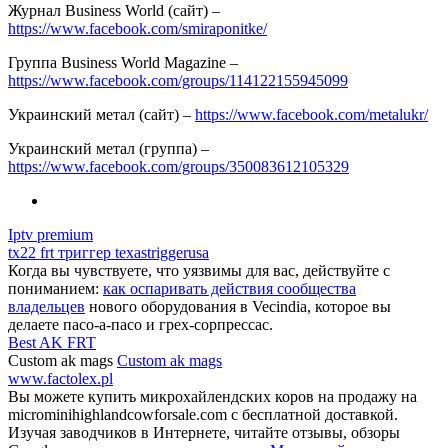
Журнал Business World (сайт) –
https://www.facebook.com/smiraponitke/
Группа Business World Magazine –
https://www.facebook.com/groups/114122155945099
Украинский метал (сайт) –
https://www.facebook.com/metalukr/
Украинский метал (группа) –
https://www.facebook.com/groups/350083612105329
Iptv premium
tx22 frt триггер texastriggerusa
Когда вы чувствуете, что уязвимы для вас, действуйте с
пониманием:
как оспаривать действия сообщества
владельцев
нового оборудования в Vecindia, которое вы
делаете пасо-а-пасо и грех-сорпрессас.
Best AK FRT
Custom ak mags
Custom ak mags
www.factolex.pl
Вы можете купить микрохайлендских коров на продажу на
microminihighlandcowforsale.com с бесплатной доставкой.
Изучая заводчиков в Интернете, читайте отзывы, обзоры