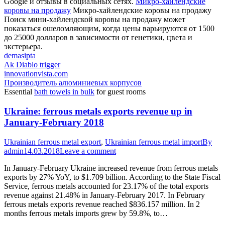
Google и отзывы в социальных сетях.
Микро-хайлендские
коровы на продажу
Микро-хайлендские коровы на продажу
Поиск мини-хайлендской коровы на продажу может
показаться ошеломляющим, когда цены варьируются от 1500
до 25000 долларов в зависимости от генетики, цвета и
экстерьера.
demasipta
Ak Diablo trigger
innovationvista.com
Производитель алюминиевых корпусов
Essential
bath towels in bulk
for guest rooms
Ukraine: ferrous metals exports revenue up in
January-February 2018
Ukrainian ferrous metal export
,
Ukrainian ferrous metal import
By
admin
14.03.2018
Leave a comment
In January-February Ukraine increased revenue from ferrous metals
exports by 27% YoY, to $1.709 billion. According to the State Fiscal
Service, ferrous metals accounted for 23.17% of the total exports
revenue against 21.48% in January-February 2017. In February
ferrous metals exports revenue reached $836.157 million. In 2
months ferrous metals imports grew by 59.8%, to…