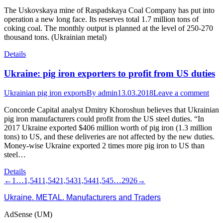
The Uskovskaya mine of Raspadskaya Coal Company has put into
operation a new long face. Its reserves total 1.7 million tons of
coking coal. The monthly output is planned at the level of 250-270
thousand tons. (Ukrainian metal)
Details
Ukraine: pig iron exporters to profit from US duties
Ukrainian pig iron exports
By
admin
13.03.2018
Leave a comment
Concorde Capital analyst Dmitry Khoroshun believes that Ukrainian
pig iron manufacturers could profit from the US steel duties. “In
2017 Ukraine exported $406 million worth of pig iron (1.3 million
tons) to US, and these deliveries are not affected by the new duties.
Money-wise Ukraine exported 2 times more pig iron to US than
steel…
Details
←
1
…
1,541
1,542
1,543
1,544
1,545
…
2926
→
Ukraine. METAL. Manufacturers and Traders
AdSense (UM)