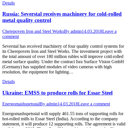
Details
Russia: Severstal receives machinery for cold-rolled
metal quality control
Cherepovets Iron and Steel Works
By
admin
14.03.2018
Leave a
comment
Severstal has received machinery of four quality control systems for
its Cherepovets Iron and Steel Works. The investment project with
the total amount of over 180 million rubles will improve cold-rolled
metal surface quality. Under the contract Isra Surface Vision GmbH
(Germany) has supplied modules of video cameras with high
resolution, the equipment for lighting…
Details
Ukraine: EMSS to produce rolls for Essar Steel
Energomashspetsstal
By
admin
14.03.2018
Leave a comment
Energomashspetsstal will supply 461.55 tons of supporting rolls for
hot-rolled mills to Essar Steel (India). According to the company
statement, it will produce 12 supporting rolls. The agreement is valid