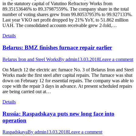
in the statutory capital of Vatutino Refractory Works from
89.35153646% to 89.37987559%. The company share in the total
number of voting shares grew from 99.80537953% to 99.927133%.
Last year VKO net profit dropped by 21% YoY, to 51.862 million
UAH. The consolidated accounts receivable grew 2-fold,…
Details
Belarus: BMZ finishes furnace repair earlier
Belarus Iron and Steel Works
By
admin
13.03.2018
Leave a comment
On March 12 the electric arc furnace No. 3 of Belarus Iron and Steel
Works made the first steel after capital repairs. The furnace was shut
down on February 12 for essential repairs. The company was able to
cope with the repair 3 days in advance. At present scheduled repairs
are being carried out at…
Details
Russia: Raspadskaya puts new long face into
operation
Raspadskaya
By
admin
13.03.2018
Leave a comment