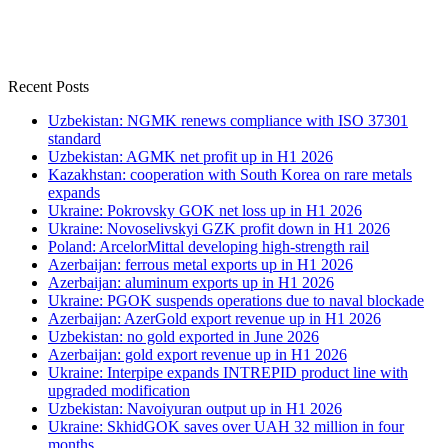
Recent Posts
Uzbekistan: NGMK renews compliance with ISO 37301
standard
Uzbekistan: AGMK net profit up in H1 2026
Kazakhstan: cooperation with South Korea on rare metals
expands
Ukraine: Pokrovsky GOK net loss up in H1 2026
Ukraine: Novoselivskyi GZK profit down in H1 2026
Poland: ArcelorMittal developing high-strength rail
Azerbaijan: ferrous metal exports up in H1 2026
Azerbaijan: aluminum exports up in H1 2026
Ukraine: PGOK suspends operations due to naval blockade
Azerbaijan: AzerGold export revenue up in H1 2026
Uzbekistan: no gold exported in June 2026
Azerbaijan: gold export revenue up in H1 2026
Ukraine: Interpipe expands INTREPID product line with
upgraded modification
Uzbekistan: Navoiyuran output up in H1 2026
Ukraine: SkhidGOK saves over UAH 32 million in four
months