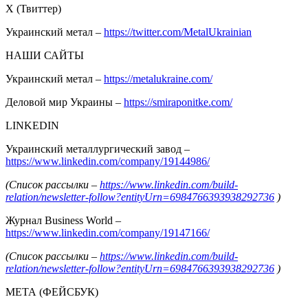
Х (Твиттер)
Украинский метал –
https://twitter.com/MetalUkrainian
НАШИ САЙТЫ
Украинский метал –
https://metalukraine.com/
Деловой мир Украины –
https://smiraponitke.com/
LINKEDIN
Украинский металлургический завод –
https://www.linkedin.com/company/19144986/
(Список рассылки –
https://www.linkedin.com/build-
relation/newsletter-follow?entityUrn=6984766393938292736
)
Журнал Business World –
https://www.linkedin.com/company/19147166/
(Список рассылки –
https://www.linkedin.com/build-
relation/newsletter-follow?entityUrn=6984766393938292736
)
МЕТА (ФЕЙСБУК)