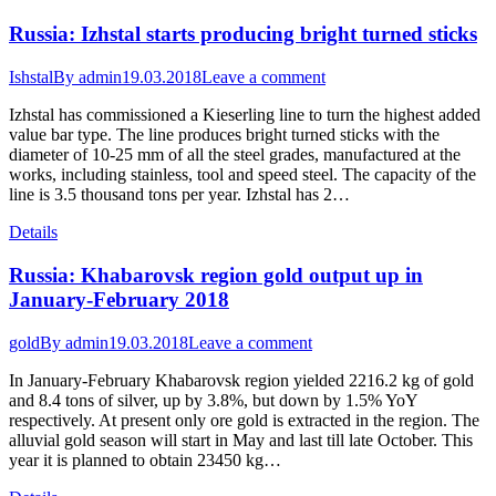
Russia: Izhstal starts producing bright turned sticks
Ishstal
By
admin
19.03.2018
Leave a comment
Izhstal has commissioned a Kieserling line to turn the highest added
value bar type. The line produces bright turned sticks with the
diameter of 10-25 mm of all the steel grades, manufactured at the
works, including stainless, tool and speed steel. The capacity of the
line is 3.5 thousand tons per year. Izhstal has 2…
Details
Russia: Khabarovsk region gold output up in
January-February 2018
gold
By
admin
19.03.2018
Leave a comment
In January-February Khabarovsk region yielded 2216.2 kg of gold
and 8.4 tons of silver, up by 3.8%, but down by 1.5% YoY
respectively. At present only ore gold is extracted in the region. The
alluvial gold season will start in May and last till late October. This
year it is planned to obtain 23450 kg…