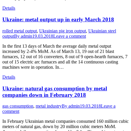
Details
Ukraine: metal output up in early March 2018
rolled metal output
,
Ukrainian pig iron output
,
Ukrainian steel
output
By
admin
19.03.2018
Leave a comment
In the first 13 days of March the average daily metal output
increased by 2-4% MoM. As of March 13, 19 out of 21 blast
furnaces, 12 out of 16 converters, 8 out of 9 open-hearth furnaces, 7
out of 15 electric arc furnaces and all the 14 continuous casting
machines were in operation. In…
Details
Ukraine: natural gas consumption by metal
companies down in February 2018
gas consumption
,
metal industry
By
admin
19.03.2018
Leave a
comment
In February Ukrainian metal companies consumed 160 million cubic
meters of natural gas, down by 20 million cubic meters MoM.