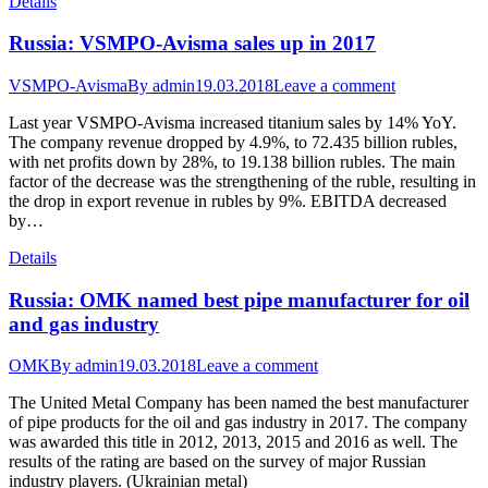
Details
Russia: VSMPO-Avisma sales up in 2017
VSMPO-Avisma
By
admin
19.03.2018
Leave a comment
Last year VSMPO-Avisma increased titanium sales by 14% YoY.
The company revenue dropped by 4.9%, to 72.435 billion rubles,
with net profits down by 28%, to 19.138 billion rubles. The main
factor of the decrease was the strengthening of the ruble, resulting in
the drop in export revenue in rubles by 9%. EBITDA decreased
by…
Details
Russia: OMK named best pipe manufacturer for oil
and gas industry
OMK
By
admin
19.03.2018
Leave a comment
The United Metal Company has been named the best manufacturer
of pipe products for the oil and gas industry in 2017. The company
was awarded this title in 2012, 2013, 2015 and 2016 as well. The
results of the rating are based on the survey of major Russian
industry players. (Ukrainian metal)