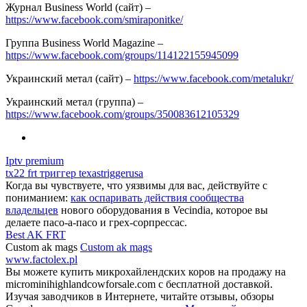
Журнал Business World (сайт) –
https://www.facebook.com/smiraponitke/
Группа Business World Magazine –
https://www.facebook.com/groups/114122155945099
Украинский метал (сайт) –
https://www.facebook.com/metalukr/
Украинский метал (группа) –
https://www.facebook.com/groups/350083612105329
Iptv premium
tx22 frt триггер texastriggerusa
Когда вы чувствуете, что уязвимы для вас, действуйте с
пониманием:
как оспаривать действия сообщества
владельцев
нового оборудования в Vecindia, которое вы
делаете пасо-а-пасо и грех-сорпрессас.
Best AK FRT
Custom ak mags
Custom ak mags
www.factolex.pl
Вы можете купить микрохайлендских коров на продажу на
microminihighlandcowforsale.com с бесплатной доставкой.
Изучая заводчиков в Интернете, читайте отзывы, обзоры