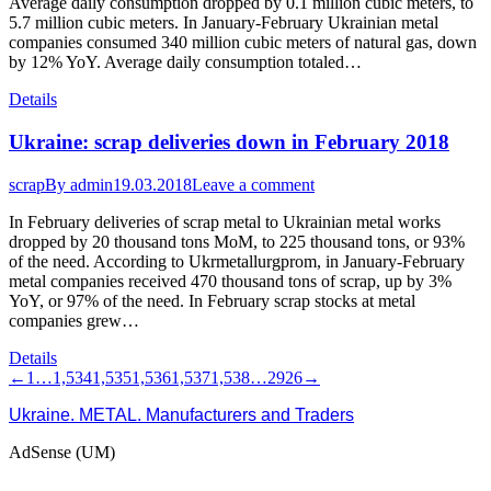
Average daily consumption dropped by 0.1 million cubic meters, to
5.7 million cubic meters. In January-February Ukrainian metal
companies consumed 340 million cubic meters of natural gas, down
by 12% YoY. Average daily consumption totaled…
Details
Ukraine: scrap deliveries down in February 2018
scrap
By
admin
19.03.2018
Leave a comment
In February deliveries of scrap metal to Ukrainian metal works
dropped by 20 thousand tons MoM, to 225 thousand tons, or 93%
of the need. According to Ukrmetallurgprom, in January-February
metal companies received 470 thousand tons of scrap, up by 3%
YoY, or 97% of the need. In February scrap stocks at metal
companies grew…
Details
←
1
…
1,534
1,535
1,536
1,537
1,538
…
2926
→
Ukraine. METAL. Manufacturers and Traders
AdSense (UM)