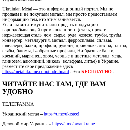
Ukrainian Metal — это информационный портал. Мы не
продаем и не покупаем металл, мы просто предоставляем
информацию тем, кто этим занимается.
Если вы хотите купить или продать продукцию
горнодобывающей промышленности (сталь, прокат,
нержавеющая сталь, лом, сырье, руда, железо, трубы, трубы,
конвертер, металлургия, металл, ферросплавы, сплавы,
швеллеры, балки, профили, рулоны, проволока, листы, плиты,
слябы, блюмы, L-образные профили, H-образные балки,
кремний, марганец, хром, черные и цветные металлы, медь,
глинозем, алюминий, никель, вольфрам, литье) в Украине,
разместите свое предложение здесь —
https://metalukraine.com/trade-board
. Это
БЕСПЛАТНО
.
ЧИТАЙТЕ НАС ТАМ, ГДЕ ВАМ
УДОБНО
ТЕЛЕГРАММА
Украинский метал –
https://t.me/ukrsteel
Деловой мир Украины –
https://t.me/bwaukraine