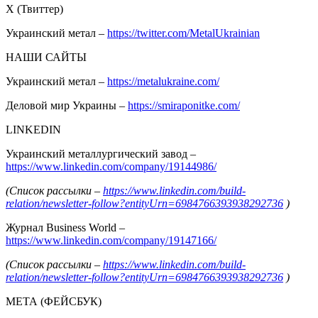
Х (Твиттер)
Украинский метал –
https://twitter.com/MetalUkrainian
НАШИ САЙТЫ
Украинский метал –
https://metalukraine.com/
Деловой мир Украины –
https://smiraponitke.com/
LINKEDIN
Украинский металлургический завод –
https://www.linkedin.com/company/19144986/
(Список рассылки –
https://www.linkedin.com/build-
relation/newsletter-follow?entityUrn=6984766393938292736
)
Журнал Business World –
https://www.linkedin.com/company/19147166/
(Список рассылки –
https://www.linkedin.com/build-
relation/newsletter-follow?entityUrn=6984766393938292736
)
МЕТА (ФЕЙСБУК)