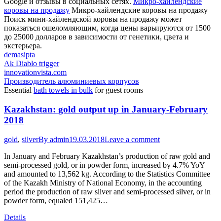
Google и отзывы в социальных сетях.
Микро-хайлендские
коровы на продажу
Микро-хайлендские коровы на продажу
Поиск мини-хайлендской коровы на продажу может
показаться ошеломляющим, когда цены варьируются от 1500
до 25000 долларов в зависимости от генетики, цвета и
экстерьера.
demasipta
Ak Diablo trigger
innovationvista.com
Производитель алюминиевых корпусов
Essential
bath towels in bulk
for guest rooms
Kazakhstan: gold output up in January-February
2018
gold
,
silver
By
admin
19.03.2018
Leave a comment
In January and February Kazakhstan’s production of raw gold and
semi-processed gold, or in powder form, increased by 4.7% YoY
and amounted to 13,562 kg. According to the Statistics Committee
of the Kazakh Ministry of National Economy, in the accounting
period the production of raw silver and semi-processed silver, or in
powder form, equaled 151,425…
Details