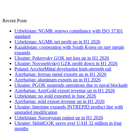
Recent Posts
Uzbekistan: NGMK renews compliance with ISO 37301
standard
Uzbekistan: AGMK net profit up in H1 2026
Kazakhstan: cooperation with South Korea on rare metals
expands
Ukraine: Pokrovsky GOK net loss up in H1 2026
Ukraine: Novoselivskyi GZK profit down in H1 2026
Poland: ArcelorMittal developing high-strength rail
Azerbaijan: ferrous metal exports up in H1 2026
Azerbaijan: aluminum exports up in H1 2026
Ukraine: PGOK suspends operations due to naval blockade
Azerbaijan: AzerGold export revenue up in H1 2026
Uzbekistan: no gold exported in June 2026
Azerbaijan: gold export revenue up in H1 2026
Ukraine: Interpipe expands INTREPID product line with
upgraded modification
Uzbekistan: Navoiyuran output up in H1 2026
Ukraine: SkhidGOK saves over UAH 32 million in four
months