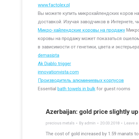
www.factolex.pl
Вы можете купить микрохайлендских коров на 
доставкой. Изучая заводчиков в Интернете, ч
Микро-хайлендские коровы на продажу
Микро
коровы на продажу может показаться ошелом
в зависимости от генетики, цвета и экстерьера
demasipta
Ak Diablo trigger
innovationvista.com
Производитель алюминиевых корпусов
Essential
bath towels in bulk
for guest rooms
Azerbaijan: gold price slightly up
precious metals
By
admin
20.03.2018
Leave a
The cost of gold increased by 1.59 manats to