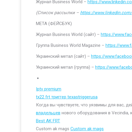
Журнал Business World –
https://www.linkedin
(Список рассылки –
https://www.linkedin.com/
МЕТА (ФЕЙСБУК)
Журнал Business World (сайт) –
https://www.fa
Группа Business World Magazine –
https://www
Украинский метал (сайт) –
https://www.faceboo
Украинский метал (группа) –
https://www.face
Iptv premium
tx22 frt триггер texastriggerusa
Когда вы чувствуете, что уязвимы для вас, д
владельцев
нового оборудования в Vecindia, 
Best AK FRT
Custom ak mags
Custom ak mags