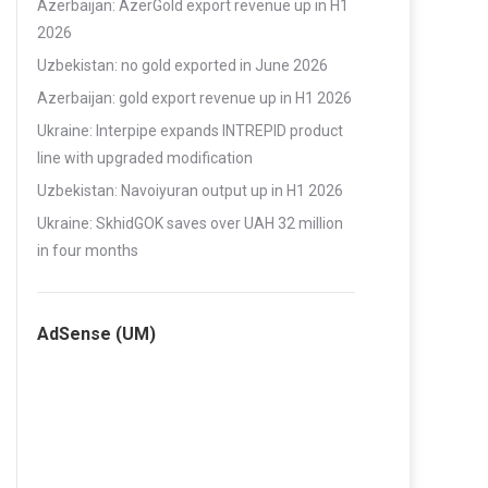
Azerbaijan: AzerGold export revenue up in H1
2026
Uzbekistan: no gold exported in June 2026
Azerbaijan: gold export revenue up in H1 2026
Ukraine: Interpipe expands INTREPID product
line with upgraded modification
Uzbekistan: Navoiyuran output up in H1 2026
Ukraine: SkhidGOK saves over UAH 32 million
in four months
AdSense (UM)