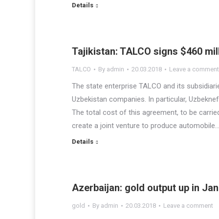
Details
Tajikistan: TALCO signs $460 mil
TALCO
By
admin
20.03.2018
Leave a comment
The state enterprise TALCO and its subsidiari
Uzbekistan companies. In particular, Uzbeknef
The total cost of this agreement, to be carried
create a joint venture to produce automobile
Details
Azerbaijan: gold output up in Ja
gold
By
admin
20.03.2018
Leave a comment