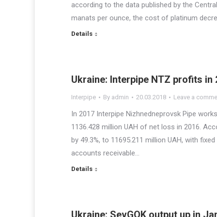
according to the data published by the Centra
manats per ounce, the cost of platinum decr
Details
Ukraine: Interpipe NTZ profits in
Interpipe
By
admin
20.03.2018
Leave a comme
In 2017 Interpipe Nizhnedneprovsk Pipe works
1136.428 million UAH of net loss in 2016. Acco
by 49.3%, to 11695.211 million UAH, with fixed 
accounts receivable…
Details
Ukraine: SevGOK output up in Ja