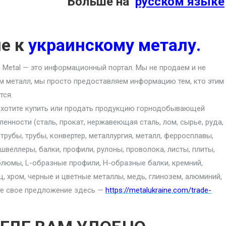
Больше на
русском языке
ие к
украинскому металу.
an Metal — это информационный портал. Мы не продаем и не
м металл, мы просто предоставляем информацию тем, кто этим
тся.
 хотите купить или продать продукцию горнодобывающей
енности (сталь, прокат, нержавеющая сталь, лом, сырье, руда,
 трубы, трубы, конвертер, металлургия, металл, ферросплавы,
 швеллеры, балки, профили, рулоны, проволока, листы, плиты,
блюмы, L-образные профили, H-образные балки, кремний,
ц, хром, черные и цветные металлы, медь, глинозем, алюминий,
ите свое предложение здесь —
https://metalukraine.com/trade-