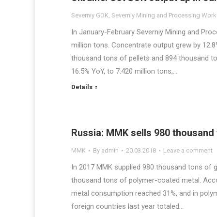
Severniy GOK
,
Severniy Mining and Processing Work
In January-February Severniy Mining and Proc
million tons. Concentrate output grew by 12.8
thousand tons of pellets and 894 thousand t
16.5% YoY, to 7.420 million tons,…
Details
Russia: MMK sells 980 thousand 
MMK
By
admin
20.03.2018
Leave a comment
In 2017 MMK supplied 980 thousand tons of ga
thousand tons of polymer-coated metal. Accor
metal consumption reached 31%, and in polym
foreign countries last year totaled…