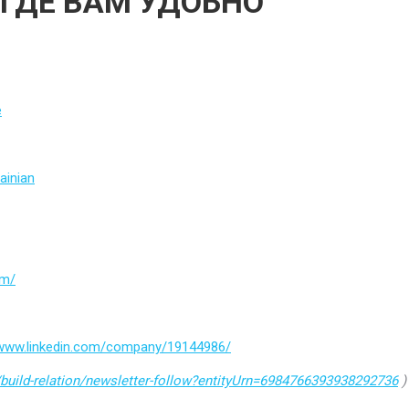
 ГДЕ ВАМ УДОБНО
e
ainian
om/
/www.linkedin.com/company/19144986/
build-relation/newsletter-follow?entityUrn=6984766393938292736
)