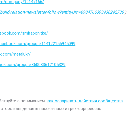
.com/company/19147166/
build-relation/newsletter-follow?entityUrn=6984766393938292736
)
cebook.com/smiraponitke/
.facebook.com/groups/114122155945099
k.com/metalukr/
book.com/groups/350083612105329
ействуйте с пониманием:
как оспаривать действия сообщества
которое вы делаете пасо-а-пасо и грех-сорпрессас.