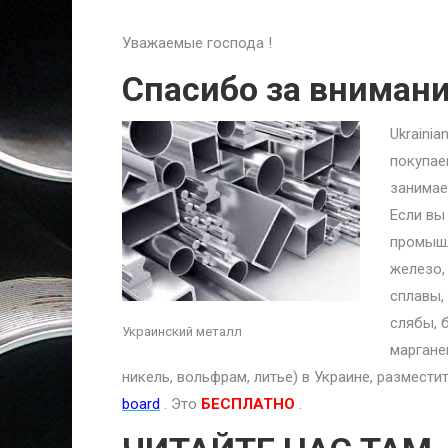
Уважаемые господа !
Спасибо за вниман
Ukraini
покупае
занимае
Если вы
промышл
железо,
сплавы,
слябы, 
Украинский металл
маргане
никель, вольфрам, литье) в Украине, размест
board
. Это
БЕСПЛАТНО
.