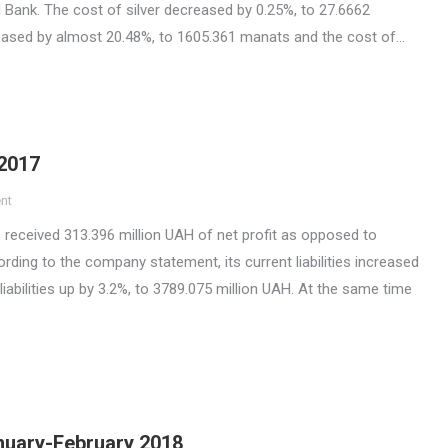
l Bank. The cost of silver decreased by 0.25%, to 27.6662
eased by almost 20.48%, to 1605.361 manats and the cost of…
 2017
nt
 received 313.396 million UAH of net profit as opposed to
rding to the company statement, its current liabilities increased
liabilities up by 3.2%, to 3789.075 million UAH. At the same time
nuary-February 2018