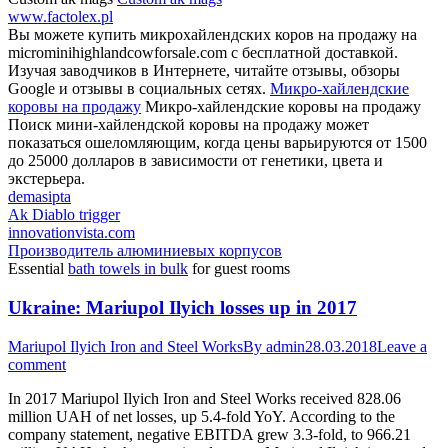
www.factolex.pl
Вы можете купить микрохайлендских коров на продажу на
microminihighlandcowforsale.com с бесплатной доставкой.
Изучая заводчиков в Интернете, читайте отзывы, обзоры
Google и отзывы в социальных сетях.
Микро-хайлендские
коровы на продажу
Микро-хайлендские коровы на продажу
Поиск мини-хайлендской коровы на продажу может
показаться ошеломляющим, когда цены варьируются от 1500
до 25000 долларов в зависимости от генетики, цвета и
экстерьера.
demasipta
Ak Diablo trigger
innovationvista.com
Производитель алюминиевых корпусов
Essential
bath towels in bulk
for guest rooms
Ukraine: Mariupol Ilyich losses up in 2017
Mariupol Ilyich Iron and Steel Works
By
admin
28.03.2018
Leave a
comment
In 2017 Mariupol Ilyich Iron and Steel Works received 828.06
million UAH of net losses, up 5.4-fold YoY. According to the
company statement, negative EBITDA grew 3.3-fold, to 966.21