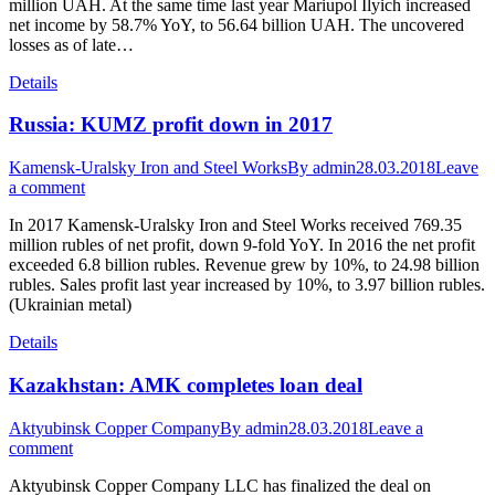
million UAH. At the same time last year Mariupol Ilyich increased
net income by 58.7% YoY, to 56.64 billion UAH. The uncovered
losses as of late…
Details
Russia: KUMZ profit down in 2017
Kamensk-Uralsky Iron and Steel Works
By
admin
28.03.2018
Leave
a comment
In 2017 Kamensk-Uralsky Iron and Steel Works received 769.35
million rubles of net profit, down 9-fold YoY. In 2016 the net profit
exceeded 6.8 billion rubles. Revenue grew by 10%, to 24.98 billion
rubles. Sales profit last year increased by 10%, to 3.97 billion rubles.
(Ukrainian metal)
Details
Kazakhstan: AMK completes loan deal
Aktyubinsk Copper Company
By
admin
28.03.2018
Leave a
comment
Aktyubinsk Copper Company LLC has finalized the deal on