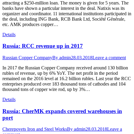
attracting a $250-million loan. The money is given for 5 years. The
banks have shown a particular interest in the deal. Natixis was its
organizer and coordinator. 11 international institutions participated in
the deal, including ING Bank, RCB Bank Ltd, Société Générale,
etc. AMK produces copper…
Details
Russia: RCC revenue up in 2017
Russian Copper Company
By
admin
28.03.2018
Leave a comment
In 2017 the Russian Copper Company received around 130 billion
rubles of revenue, up by 6% YoY. The net profit in the period
remained on the 2016 level at 16.2 billion rubles. Last year the RCC
enterprises produced over 183 thousand tons of cathodes and 104
thousand tons of copper wire rod, up by 3%…
Details
Russia: CherMK expands covered warehouses in
port
Cherepovets Iron and Steel Works
By
admin
28.03.2018
Leave a