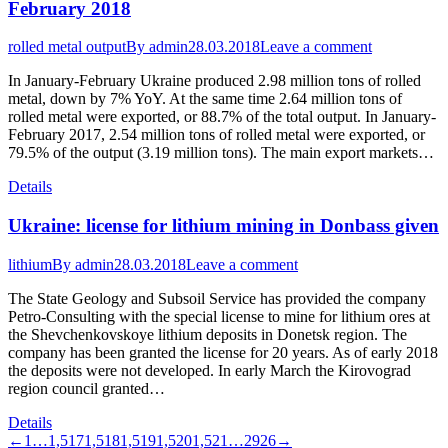
February 2018
rolled metal output
By
admin
28.03.2018
Leave a comment
In January-February Ukraine produced 2.98 million tons of rolled
metal, down by 7% YoY. At the same time 2.64 million tons of
rolled metal were exported, or 88.7% of the total output. In January-
February 2017, 2.54 million tons of rolled metal were exported, or
79.5% of the output (3.19 million tons). The main export markets…
Details
Ukraine: license for lithium mining in Donbass given
lithium
By
admin
28.03.2018
Leave a comment
The State Geology and Subsoil Service has provided the company
Petro-Consulting with the special license to mine for lithium ores at
the Shevchenkovskoye lithium deposits in Donetsk region. The
company has been granted the license for 20 years. As of early 2018
the deposits were not developed. In early March the Kirovograd
region council granted…
Details
←
1
…
1,517
1,518
1,519
1,520
1,521
…
2926
→