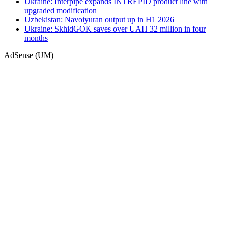
Ukraine: Interpipe expands INTREPID product line with
upgraded modification
Uzbekistan: Navoiyuran output up in H1 2026
Ukraine: SkhidGOK saves over UAH 32 million in four
months
AdSense (UM)