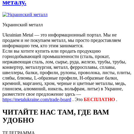
металу.
Украинский металл
Ukrainian Metal — это информационный портал. Мы не
продаем и не покупаем металл, мы просто предоставляем
информацию тем, кто этим занимается.
Если вы хотите купить или продать продукцию
горнодобывающей промышленности (сталь, прокат,
нержавеющая сталь, лом, сырье, руда, железо, трубы, трубы,
конвертер, металлургия, металл, ферросплавы, сплавы,
швеллеры, балки, профили, рулоны, проволока, листы, плиты,
слябы, блюмы, L-образные профили, H-образные балки,
кремний, марганец, хром, черные и цветные металлы, медь,
глинозем, алюминий, никель, вольфрам, литье) в Украине,
разместите свое предложение здесь —
https://metalukraine.com/trade-board
. Это
БЕСПЛАТНО
.
ЧИТАЙТЕ НАС ТАМ, ГДЕ ВАМ
УДОБНО
ТЕЛЕГРАММА