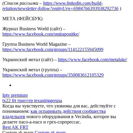
(Список рассылки –
https://www.linkedin.com/build-
relation/newsletter-follow?entityUrn=6984766393938292736
)
МЕТА (ФЕЙСБУК)
Журнал Business World (сайт) –
https://www.facebook.com/smiraponitke/
Группа Business World Magazine –
https://www.facebook.com/groups/114122155945099
Украинский метал (сайт) –
https://www.facebook.com/metalukr/
Украинский метал (группа) –
https://www.facebook.com/groups/350083612105329
Iptv premium
tx22 frt триггер texastriggerusa
Когда вы чувствуете, что уязвимы для вас, действуйте с
пониманием:
как оспаривать действия сообщества
владельцев
нового оборудования в Vecindia, которое вы
делаете пасо-а-пасо и грех-сорпрессас.
Best AK FRT
Custom ak mags
Custom ak mags