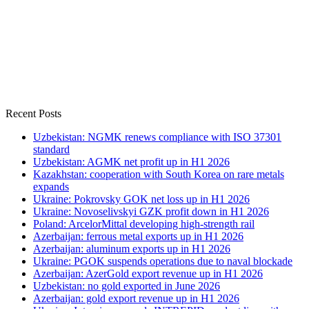
Recent Posts
Uzbekistan: NGMK renews compliance with ISO 37301
standard
Uzbekistan: AGMK net profit up in H1 2026
Kazakhstan: cooperation with South Korea on rare metals
expands
Ukraine: Pokrovsky GOK net loss up in H1 2026
Ukraine: Novoselivskyi GZK profit down in H1 2026
Poland: ArcelorMittal developing high-strength rail
Azerbaijan: ferrous metal exports up in H1 2026
Azerbaijan: aluminum exports up in H1 2026
Ukraine: PGOK suspends operations due to naval blockade
Azerbaijan: AzerGold export revenue up in H1 2026
Uzbekistan: no gold exported in June 2026
Azerbaijan: gold export revenue up in H1 2026