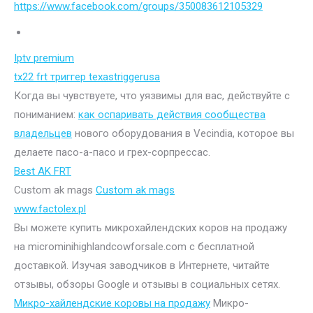
https://www.facebook.com/groups/350083612105329
Iptv premium
tx22 frt триггер texastriggerusa
Когда вы чувствуете, что уязвимы для вас, действуйте с
пониманием:
как оспаривать действия сообщества
владельцев
нового оборудования в Vecindia, которое вы
делаете пасо-а-пасо и грех-сорпрессас.
Best AK FRT
Custom ak mags
Custom ak mags
www.factolex.pl
Вы можете купить микрохайлендских коров на продажу
на microminihighlandcowforsale.com с бесплатной
доставкой. Изучая заводчиков в Интернете, читайте
отзывы, обзоры Google и отзывы в социальных сетях.
Микро-хайлендские коровы на продажу
Микро-