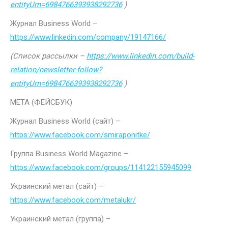
entityUrn=6984766393938292736
)
Журнал Business World –
https://www.linkedin.com/company/19147166/
(Список рассылки –
https://www.linkedin.com/build-
relation/newsletter-follow?
entityUrn=6984766393938292736
)
МЕТА (ФЕЙСБУК)
Журнал Business World (сайт) –
https://www.facebook.com/smiraponitke/
Группа Business World Magazine –
https://www.facebook.com/groups/114122155945099
Украинский метал (сайт) –
https://www.facebook.com/metalukr/
Украинский метал (группа) –