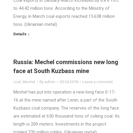
Coal exports in January-March increased by 6.8% YoY,
to 44.42 million tons. According to the Ministry of
Energy, in March coal exports reached 15.638 million
tons. (Ukrainian metal)
Details
Russia: Mechel commissions new long
face at South Kuzbass mine
coal
,
Mechel
By
admin
05.04.2018
Leave a comment
Mechel has put into operation a new long face 0-17-
16 at the mine named after Lenin, a part of the South
Kuzbass coal company. The reserves of the long face
are estimated at 650 thousand tons of coking coal. Its
length is 200 meters. Investments in the project
totaled 230 million rubles. (Ukrainian metal)