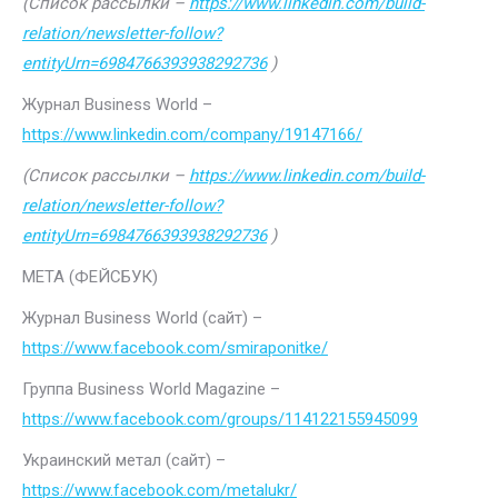
(Список рассылки –
https://www.linkedin.com/build-
relation/newsletter-follow?
entityUrn=6984766393938292736
)
Журнал Business World –
https://www.linkedin.com/company/19147166/
(Список рассылки –
https://www.linkedin.com/build-
relation/newsletter-follow?
entityUrn=6984766393938292736
)
МЕТА (ФЕЙСБУК)
Журнал Business World (сайт) –
https://www.facebook.com/smiraponitke/
Группа Business World Magazine –
https://www.facebook.com/groups/114122155945099
Украинский метал (сайт) –
https://www.facebook.com/metalukr/