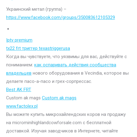
Украинский метал (группа) –
https://www.facebook.com/groups/350083612105329
Iptv premium
tx22 frt триггер texastriggerusa
Когда вы чувствуете, что уязвимы для вас, действуйте с
пониманием:
как оспаривать действия сообщества
владельцев
нового оборудования в Vecindia, которое вы
делаете пасо-а-пасо и грех-сорпрессас.
Best AK FRT
Custom ak mags
Custom ak mags
www.factolex.pl
Вы можете купить микрохайлендских коров на продажу
на microminihighlandcowforsale.com с бесплатной
доставкой. Изучая заводчиков в Интернете, читайте