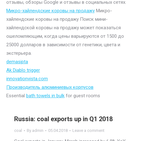
отзывы, обзоры Google и отзывы в социальных сетях.
Микро-хайлендские коровы на продажу
Микро-
хайлендские коровы на продажу Поиск мини-
хайлендской коровы на продажу может показаться
ошеломляющим, когда цены варьируются от 1500 до
25000 долларов в зависимости от генетики, цвета и
экстерьера.
demasipta
Ak Diablo trigger
innovationvista.com
Производитель алюминиевых корпусов
Essential
bath towels in bulk
for guest rooms
Russia: coal exports up in Q1 2018
coal
By
admin
05.04.2018
Leave a comment