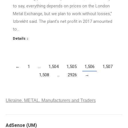
to say, everything depends on prices on the London
Metal Exchange, but we plan to work without losses,”
Izbrekht said. The plant’s net profit in 2017 amounted
to…
Details
←
1
…
1,504
1,505
1,506
1,507
1,508
…
2926
→
Ukraine. METAL. Manufacturers and Traders
AdSense (UM)