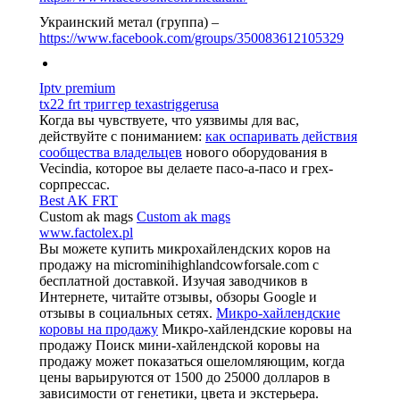
Украинский метал (группа) –
https://www.facebook.com/groups/350083612105329
Iptv premium
tx22 frt триггер texastriggerusa
Когда вы чувствуете, что уязвимы для вас,
действуйте с пониманием:
как оспаривать действия
сообщества владельцев
нового оборудования в
Vecindia, которое вы делаете пасо-а-пасо и грех-
сорпрессас.
Best AK FRT
Custom ak mags
Custom ak mags
www.factolex.pl
Вы можете купить микрохайлендских коров на
продажу на microminihighlandcowforsale.com с
бесплатной доставкой. Изучая заводчиков в
Интернете, читайте отзывы, обзоры Google и
отзывы в социальных сетях.
Микро-хайлендские
коровы на продажу
Микро-хайлендские коровы на
продажу Поиск мини-хайлендской коровы на
продажу может показаться ошеломляющим, когда
цены варьируются от 1500 до 25000 долларов в
зависимости от генетики, цвета и экстерьера.