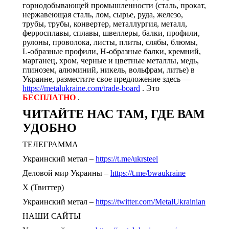
горнодобывающей промышленности (сталь, прокат,
нержавеющая сталь, лом, сырье, руда, железо,
трубы, трубы, конвертер, металлургия, металл,
ферросплавы, сплавы, швеллеры, балки, профили,
рулоны, проволока, листы, плиты, слябы, блюмы,
L-образные профили, H-образные балки, кремний,
марганец, хром, черные и цветные металлы, медь,
глинозем, алюминий, никель, вольфрам, литье) в
Украине, разместите свое предложение здесь —
https://metalukraine.com/trade-board
. Это
БЕСПЛАТНО
.
ЧИТАЙТЕ НАС ТАМ, ГДЕ ВАМ
УДОБНО
ТЕЛЕГРАММА
Украинский метал –
https://t.me/ukrsteel
Деловой мир Украины –
https://t.me/bwaukraine
Х (Твиттер)
Украинский метал –
https://twitter.com/MetalUkrainian
НАШИ САЙТЫ