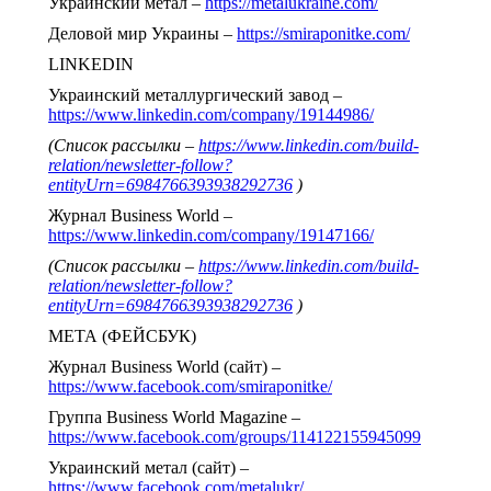
Украинский метал –
https://metalukraine.com/
Деловой мир Украины –
https://smiraponitke.com/
LINKEDIN
Украинский металлургический завод –
https://www.linkedin.com/company/19144986/
(Список рассылки –
https://www.linkedin.com/build-
relation/newsletter-follow?
entityUrn=6984766393938292736
)
Журнал Business World –
https://www.linkedin.com/company/19147166/
(Список рассылки –
https://www.linkedin.com/build-
relation/newsletter-follow?
entityUrn=6984766393938292736
)
МЕТА (ФЕЙСБУК)
Журнал Business World (сайт) –
https://www.facebook.com/smiraponitke/
Группа Business World Magazine –
https://www.facebook.com/groups/114122155945099
Украинский метал (сайт) –
https://www.facebook.com/metalukr/