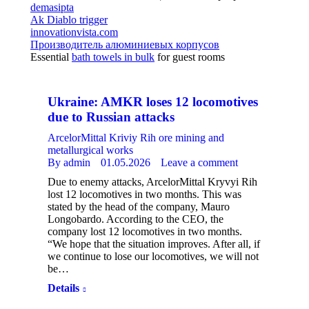
demasipta
Ak Diablo trigger
innovationvista.com
Производитель алюминиевых корпусов
Essential
bath towels in bulk
for guest rooms
Ukraine: AMKR loses 12 locomotives
due to Russian attacks
ArcelorMittal Kriviy Rih ore mining and
metallurgical works
By
admin
01.05.2026
Leave a comment
Due to enemy attacks, ArcelorMittal Kryvyi Rih
lost 12 locomotives in two months. This was
stated by the head of the company, Mauro
Longobardo. According to the CEO, the
company lost 12 locomotives in two months.
“We hope that the situation improves. After all, if
we continue to lose our locomotives, we will not
be…
Details