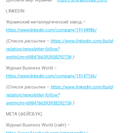
Деловой мир Украины –
https://smiraponitke.com/
LINKEDIN
Украинский металлургический завод –
https://www.linkedin.com/company/19144986/
(Список рассылки –
https://www.linkedin.com/build-
relation/newsletter-follow?
entityUrn=6984766393938292736
)
Журнал Business World –
https://www.linkedin.com/company/19147166/
(Список рассылки –
https://www.linkedin.com/build-
relation/newsletter-follow?
entityUrn=6984766393938292736
)
МЕТА (ФЕЙСБУК)
Журнал Business World (сайт) –