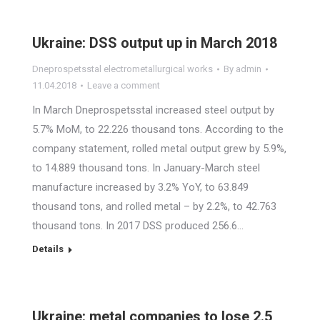
Ukraine: DSS output up in March 2018
Dneprospetsstal electrometallurgical works
By
admin
11.04.2018
Leave a comment
In March Dneprospetsstal increased steel output by
5.7% MoM, to 22.226 thousand tons. According to the
company statement, rolled metal output grew by 5.9%,
to 14.889 thousand tons. In January-March steel
manufacture increased by 3.2% YoY, to 63.849
thousand tons, and rolled metal – by 2.2%, to 42.763
thousand tons. In 2017 DSS produced 256.6…
Details
Ukraine: metal companies to lose 2.5