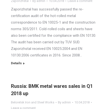
Zaporizhstal
By
admin
10.04.2018
Leave a comment
Zaporizhstal has successfully passed the re-
certification audit of the hot-rolled metal
correspondence to EN 10025-1 and the construction
norms 305/2011. Cold-rolled coils and sheets have
also been certified for the compliance with EN 10130.
The audit has been carried out by TUV SUD.
Zaporizhstal received EN 10025:2004 and EN
10130:2006 certificates in 2016. Since 2008…
Details
Russia: BMK metal wares sales in Q1
2018 up
Beloretsk Iron and Steel Works
By
admin
10.04.2018
Leave a comment