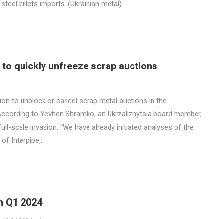
steel billets imports. (Ukrainian metal)
 to quickly unfreeze scrap auctions
ion to unblock or cancel scrap metal auctions in the
. According to Yevhen Shramko, an Ukrzaliznytsia board member,
ll-scale invasion. “We have already initiated analyses of the
 of Interpipe,…
in Q1 2024