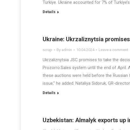
Turkiye. Ukraine accounted for 7% of Turkiye’s 
Details
Ukraine: Ukrzaliznytsia promises
scrap
By
admin
10.04.2024
Leave a comment
Ukrzaliznytsia JSC promises to take the decis
Prozorro.Sales system until the end of April
these auctions were held before the Russian fu
issue,” he added. Nataliya Sidoruk, GR-director
Details
Uzbekistan: Almalyk exports up 