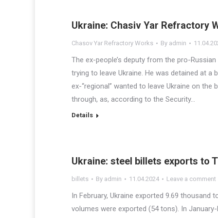
Ukraine: Chasiv Yar Refractory
Chasov Yar Refractory Works
By
admin
11.04.20
The ex-people’s deputy from the pro-Russian 
trying to leave Ukraine. He was detained at a 
ex-“regional” wanted to leave Ukraine on the 
through, as, according to the Security…
Details
Ukraine: steel billets exports to 
billets
By
admin
11.04.2024
Leave a comment
In February, Ukraine exported 9.69 thousand ton
volumes were exported (54 tons). In January-F