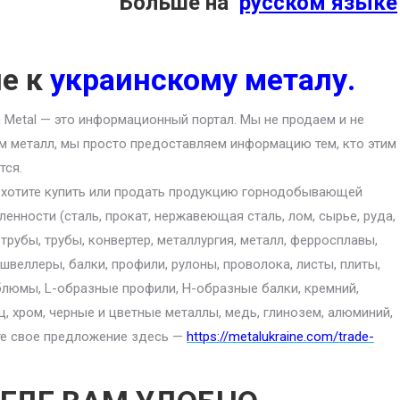
Больше на
русском языке
ие к
украинскому металу.
an Metal — это информационный портал. Мы не продаем и не
м металл, мы просто предоставляем информацию тем, кто этим
тся.
 хотите купить или продать продукцию горнодобывающей
енности (сталь, прокат, нержавеющая сталь, лом, сырье, руда,
 трубы, трубы, конвертер, металлургия, металл, ферросплавы,
 швеллеры, балки, профили, рулоны, проволока, листы, плиты,
блюмы, L-образные профили, H-образные балки, кремний,
ц, хром, черные и цветные металлы, медь, глинозем, алюминий,
ите свое предложение здесь —
https://metalukraine.com/trade-