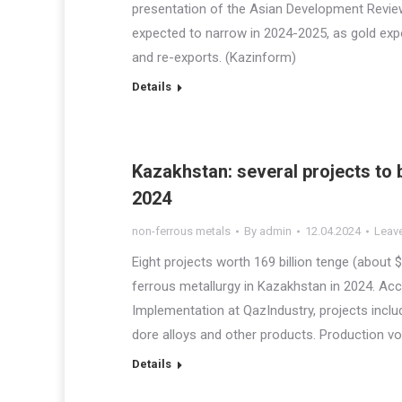
presentation of the Asian Development Review 
expected to narrow in 2024-2025, as gold ex
and re-exports. (Kazinform)
Details
Kazakhstan: several projects to b
2024
non-ferrous metals
By
admin
12.04.2024
Leav
Eight projects worth 169 billion tenge (about 
ferrous metallurgy in Kazakhstan in 2024. Acc
Implementation at QazIndustry, projects incl
dore alloys and other products. Production vo
Details