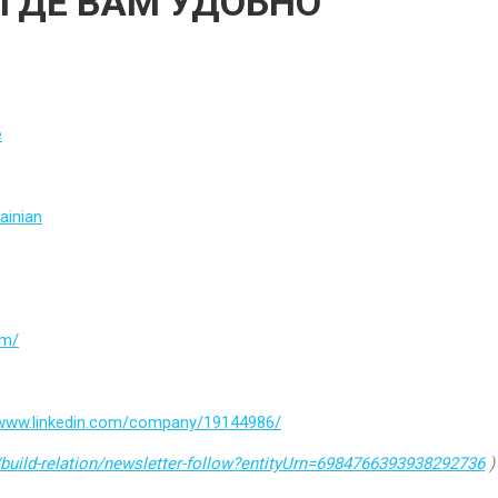
 ГДЕ ВАМ УДОБНО
e
ainian
om/
/www.linkedin.com/company/19144986/
build-relation/newsletter-follow?entityUrn=6984766393938292736
)