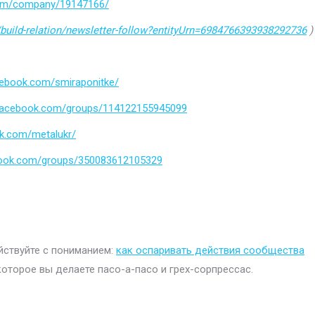
.com/company/19147166/
build-relation/newsletter-follow?entityUrn=6984766393938292736
)
cebook.com/smiraponitke/
.facebook.com/groups/114122155945099
k.com/metalukr/
book.com/groups/350083612105329
ействуйте с пониманием:
как оспаривать действия сообщества
которое вы делаете пасо-а-пасо и грех-сорпрессас.