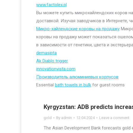
www.factolex.pl
Вы можете купить микрохайлендских коров на 
доставкой. Изучая заводчиков в Интернете, ч
Микро-хайлендские коровы на продажу
Микро
коровы на продажу может показаться ошелом
в зависимости от генетики, цвета и экстерьера
demasipta
Ak Diablo trigger
innovationvista.com
Производитель алюминиевых корпусов
Essential
bath towels in bulk
for guest rooms
Kyrgyzstan: ADB predicts increas
gold
By
admin
12.04.2024
Leave a comment
The Asian Development Bank forecasts gold e