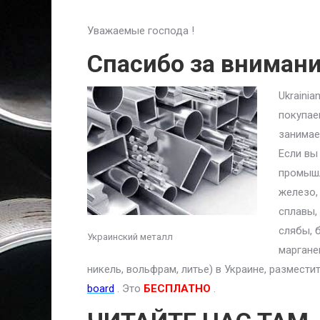
Уважаемые господа !
Спасибо за вниман
Ukraini
покупае
занимае
Если вы
промышл
железо,
сплавы,
слябы, 
Украинский металл
маргане
никель, вольфрам, литье) в Украине, размест
board
. Это
БЕСПЛАТНО
.