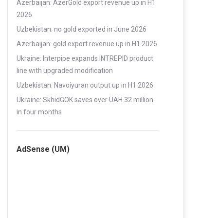
Azerbaijan: AzerGold export revenue up in H1
2026
Uzbekistan: no gold exported in June 2026
Azerbaijan: gold export revenue up in H1 2026
Ukraine: Interpipe expands INTREPID product
line with upgraded modification
Uzbekistan: Navoiyuran output up in H1 2026
Ukraine: SkhidGOK saves over UAH 32 million
in four months
AdSense (UM)