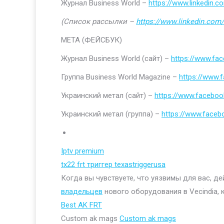
Журнал Business World –
https://www.linkedin
(Список рассылки –
https://www.linkedin.com/
МЕТА (ФЕЙСБУК)
Журнал Business World (сайт) –
https://www.fa
Группа Business World Magazine –
https://www
Украинский метал (сайт) –
https://www.faceboo
Украинский метал (группа) –
https://www.face
Iptv premium
tx22 frt триггер texastriggerusa
Когда вы чувствуете, что уязвимы для вас, д
владельцев
нового оборудования в Vecindia, 
Best AK FRT
Custom ak mags
Custom ak mags