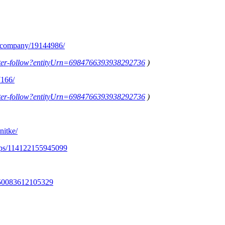
m/company/19144986/
letter-follow?entityUrn=6984766393938292736
)
7166/
letter-follow?entityUrn=6984766393938292736
)
nitke/
ups/114122155945099
350083612105329