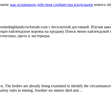
анием:
как оспаривать действия сообщества владельцев
нового обо
minihighlandcowforsale.com с бесплатной доставкой. Изучая зав
кро-хайлендские коровы на продажу Поиск мини-хайлендской к
генетики, цвета и экстерьера.
. The bodies are already being examined to identify the circumstances o
 safety rules in mining. Another six miners died and…