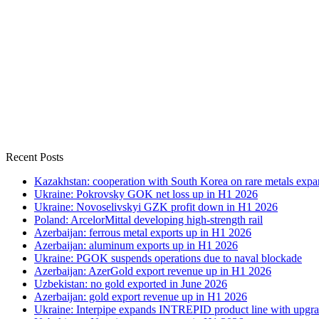
Recent Posts
Kazakhstan: cooperation with South Korea on rare metals expa
Ukraine: Pokrovsky GOK net loss up in H1 2026
Ukraine: Novoselivskyi GZK profit down in H1 2026
Poland: ArcelorMittal developing high-strength rail
Azerbaijan: ferrous metal exports up in H1 2026
Azerbaijan: aluminum exports up in H1 2026
Ukraine: PGOK suspends operations due to naval blockade
Azerbaijan: AzerGold export revenue up in H1 2026
Uzbekistan: no gold exported in June 2026
Azerbaijan: gold export revenue up in H1 2026
Ukraine: Interpipe expands INTREPID product line with upgra