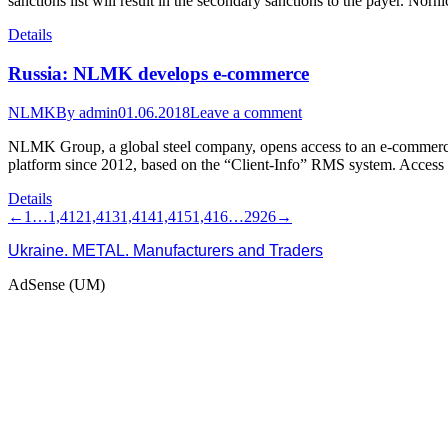
sanctions list will result in the secondary sanctions to the payer. N
Details
Russia: NLMK develops e-commerce
NLMK
By
admin
01.06.2018
Leave a comment
NLMK Group, a global steel company, opens access to an e-commerce
platform since 2012, based on the “Client-Info” RMS system. Access t
Details
←
1
…
1,412
1,413
1,414
1,415
1,416
…
2926
→
Ukraine. METAL. Manufacturers and Traders
AdSense (UM)