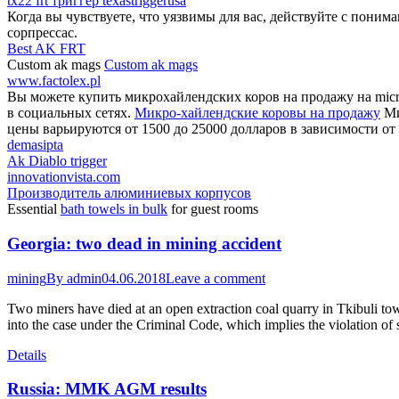
tx22 frt триггер texastriggerusa
Когда вы чувствуете, что уязвимы для вас, действуйте с поним
сорпрессас.
Best AK FRT
Custom ak mags
Custom ak mags
www.factolex.pl
Вы можете купить микрохайлендских коров на продажу на micro
в социальных сетях.
Микро-хайлендские коровы на продажу
Ми
цены варьируются от 1500 до 25000 долларов в зависимости от 
demasipta
Ak Diablo trigger
innovationvista.com
Производитель алюминиевых корпусов
Essential
bath towels in bulk
for guest rooms
Georgia: two dead in mining accident
mining
By
admin
04.06.2018
Leave a comment
Two miners have died at an open extraction coal quarry in Tkibuli town
into the case under the Criminal Code, which implies the violation of
Details
Russia: MMK AGM results