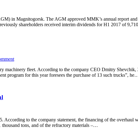
AGM) in Magnitogorsk. The AGM approved MMK’s annual report and fi
. Previously shareholders received interim dividends for H1 2017 of 9,71
comment
rry machinery fleet. According to the company CEO Dmitry Shevchik, 2
ent program for this year foresees the purchase of 13 such trucks”, he
ul
No. 5. According to the company statement, the financing of the overhaul
1 thousand tons, and of the refractory materials –…