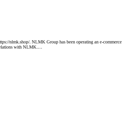
 https://nlmk.shop/. NLMK Group has been operating an e-commerce
d relations with NLMK.…