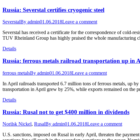
Russia: Severstal certifies cryogenic steel
Severstal
By
admin
01.06.2018
Leave a comment
Severstal has received a certificate for the correspondence of cold-res
TUV Rheinland Group has highly praised the whole manufacturing cha
Details
Russia: ferrous metals railroad transportation up in 
ferrous metals
By
admin
01.06.2018
Leave a comment
In April railroads transported 6.7 million tons of ferrous metals, up 
transportation in April grew by 25%, while exports remained on the p
Details
Russia: Rusal not to get $400 million in dividends
Norilsk Nickel
,
Rusal
By
admin
01.06.2018
Leave a comment
U.S. sanctions, imposed on Rusal in early April, threaten the paymen