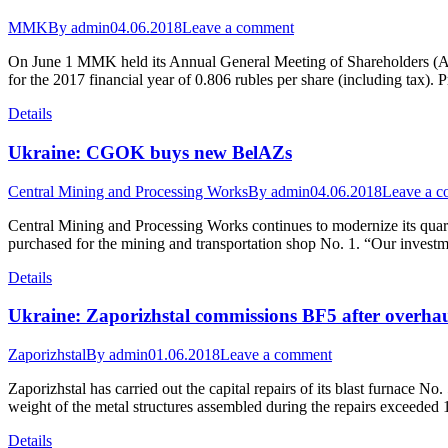
MMK
By
admin
04.06.2018
Leave a comment
On June 1 MMK held its Annual General Meeting of Shareholders (
for the 2017 financial year of 0.806 rubles per share (including tax)
Details
Ukraine: CGOK buys new BelAZs
Central Mining and Processing Works
By
admin
04.06.2018
Leave a 
Central Mining and Processing Works continues to modernize its qua
purchased for the mining and transportation shop No. 1. “Our investm
Details
Ukraine: Zaporizhstal commissions BF5 after overha
Zaporizhstal
By
admin
01.06.2018
Leave a comment
Zaporizhstal has carried out the capital repairs of its blast furnace 
weight of the metal structures assembled during the repairs exceeded 
Details