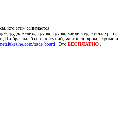
м, кто этим занимается.
е, руда, железо, трубы, трубы, конвертер, металлургия,
и, H-образные балки, кремний, марганец, хром, черные и
/metalukraine.com/trade-board
. Это
БЕСПЛАТНО
.