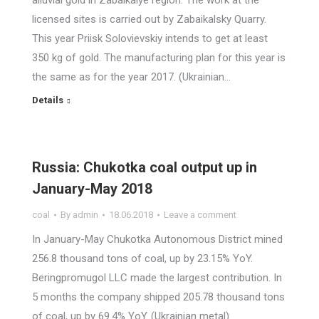
alluvial gold in Zabaikalye region. The work at the
licensed sites is carried out by Zabaikalsky Quarry.
This year Priisk Solovievskiy intends to get at least
350 kg of gold. The manufacturing plan for this year is
the same as for the year 2017. (Ukrainian…
Details
Russia: Chukotka coal output up in
January-May 2018
coal
By
admin
18.06.2018
Leave a comment
In January-May Chukotka Autonomous District mined
256.8 thousand tons of coal, up by 23.15% YoY.
Beringpromugol LLC made the largest contribution. In
5 months the company shipped 205.78 thousand tons
of coal, up by 69.4% YoY. (Ukrainian metal)