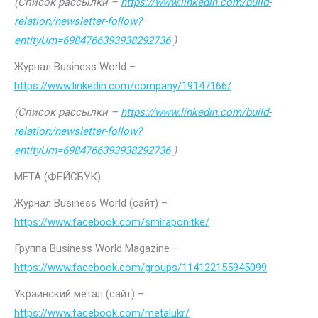
(Список рассылки –
https://www.linkedin.com/build-
relation/newsletter-follow?
entityUrn=6984766393938292736
)
Журнал Business World –
https://www.linkedin.com/company/19147166/
(Список рассылки –
https://www.linkedin.com/build-
relation/newsletter-follow?
entityUrn=6984766393938292736
)
МЕТА (ФЕЙСБУК)
Журнал Business World (сайт) –
https://www.facebook.com/smiraponitke/
Группа Business World Magazine –
https://www.facebook.com/groups/114122155945099
Украинский метал (сайт) –
https://www.facebook.com/metalukr/