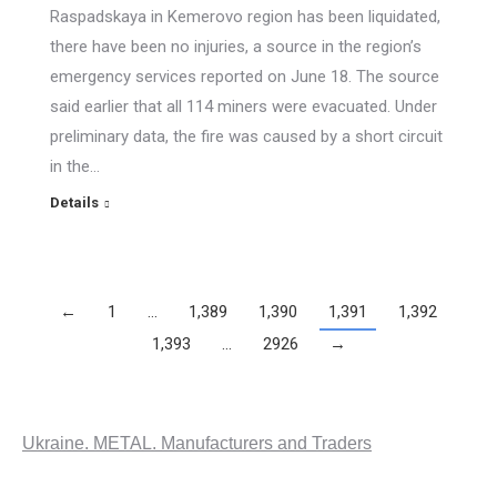
Raspadskaya in Kemerovo region has been liquidated,
there have been no injuries, a source in the region’s
emergency services reported on June 18. The source
said earlier that all 114 miners were evacuated. Under
preliminary data, the fire was caused by a short circuit
in the…
Details
←
1
…
1,389
1,390
1,391
1,392
1,393
…
2926
→
Ukraine. METAL. Manufacturers and Traders