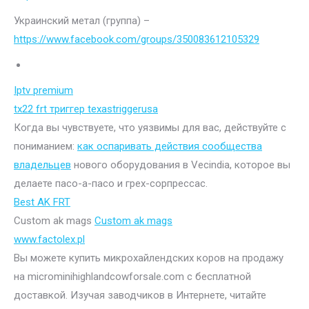
Украинский метал (группа) –
https://www.facebook.com/groups/350083612105329
Iptv premium
tx22 frt триггер texastriggerusa
Когда вы чувствуете, что уязвимы для вас, действуйте с
пониманием:
как оспаривать действия сообщества
владельцев
нового оборудования в Vecindia, которое вы
делаете пасо-а-пасо и грех-сорпрессас.
Best AK FRT
Custom ak mags
Custom ak mags
www.factolex.pl
Вы можете купить микрохайлендских коров на продажу
на microminihighlandcowforsale.com с бесплатной
доставкой. Изучая заводчиков в Интернете, читайте