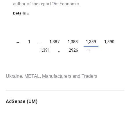
author of the report “An Economic…
Details
←
1
…
1,387
1,388
1,389
1,390
1,391
…
2926
→
Ukraine. METAL. Manufacturers and Traders
AdSense (UM)