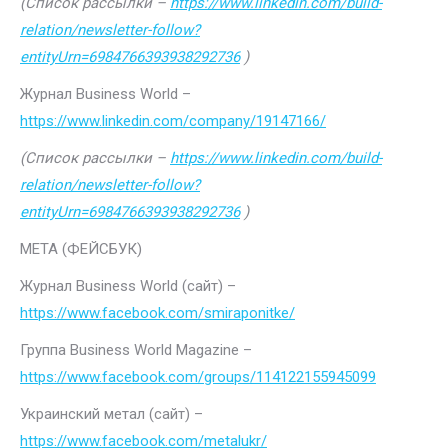
(Список рассылки –
https://www.linkedin.com/build-
relation/newsletter-follow?
entityUrn=6984766393938292736
)
Журнал Business World –
https://www.linkedin.com/company/19147166/
(Список рассылки –
https://www.linkedin.com/build-
relation/newsletter-follow?
entityUrn=6984766393938292736
)
МЕТА (ФЕЙСБУК)
Журнал Business World (сайт) –
https://www.facebook.com/smiraponitke/
Группа Business World Magazine –
https://www.facebook.com/groups/114122155945099
Украинский метал (сайт) –
https://www.facebook.com/metalukr/