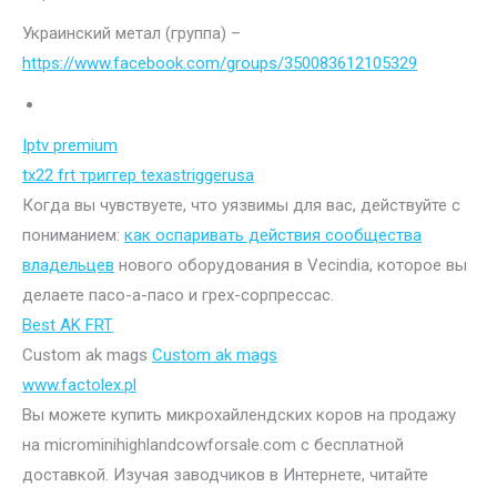
Украинский метал (группа) –
https://www.facebook.com/groups/350083612105329
Iptv premium
tx22 frt триггер texastriggerusa
Когда вы чувствуете, что уязвимы для вас, действуйте с
пониманием:
как оспаривать действия сообщества
владельцев
нового оборудования в Vecindia, которое вы
делаете пасо-а-пасо и грех-сорпрессас.
Best AK FRT
Custom ak mags
Custom ak mags
www.factolex.pl
Вы можете купить микрохайлендских коров на продажу
на microminihighlandcowforsale.com с бесплатной
доставкой. Изучая заводчиков в Интернете, читайте