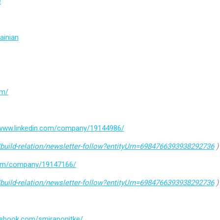
e
ainian
om/
/www.linkedin.com/company/19144986/
build-relation/newsletter-follow?entityUrn=6984766393938292736
)
.com/company/19147166/
build-relation/newsletter-follow?entityUrn=6984766393938292736
)
cebook.com/smiraponitke/