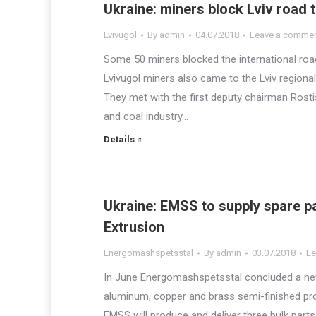
Ukraine: miners block Lviv road 
Lvivugol
By
admin
04.07.2018
Leave a comme
Some 50 miners blocked the international road
Lvivugol miners also came to the Lviv regional 
They met with the first deputy chairman Rostis
and coal industry…
Details
Ukraine: EMSS to supply spare p
Extrusion
Energomashspetsstal
By
admin
03.07.2018
Le
In June Energomashspetsstal concluded a new d
aluminum, copper and brass semi-finished pr
EMSS will produce and deliver three bulk parts: