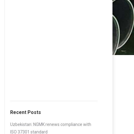
Recent Posts
Uzbekistan: NGMK renews compliance with
ISO 37301 standard