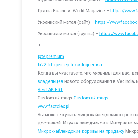
Группа Business World Magazine –
https://www
Украинский метал (сайт) –
https://www.faceboo
Украинский метал (группа) –
https://www.face
Iptv premium
tx22 frt триггер texastriggerusa
Когда вы чувствуете, что уязвимы для вас, д
владельцев
нового оборудования в Vecindia, 
Best AK FRT
Custom ak mags
Custom ak mags
www.factolex.pl
Вы можете купить микрохайлендских коров на 
доставкой. Изучая заводчиков в Интернете, ч
Микро-хайлендские коровы на продажу
Микро