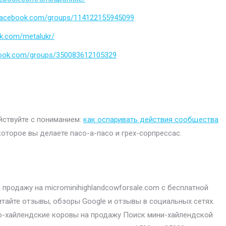
.facebook.com/groups/114122155945099
k.com/metalukr/
book.com/groups/350083612105329
ействуйте с пониманием:
как оспаривать действия сообщества
которое вы делаете пасо-а-пасо и грех-сорпрессас.
продажу на microminihighlandcowforsale.com с бесплатной
итайте отзывы, обзоры Google и отзывы в социальных сетях.
-хайлендские коровы на продажу Поиск мини-хайлендской