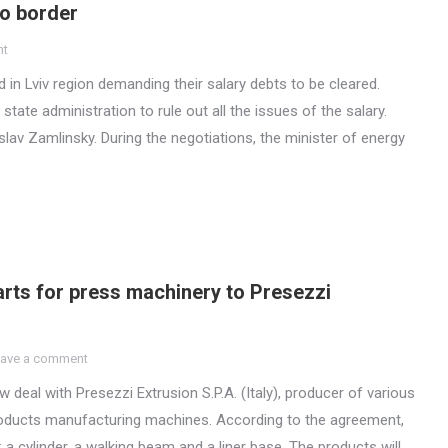
to border
nt
 in Lviv region demanding their salary debts to be cleared.
state administration to rule out all the issues of the salary.
lav Zamlinsky. During the negotiations, the minister of energy
arts for press machinery to Presezzi
ave a comment
eal with Presezzi Extrusion S.P.A. (Italy), producer of various
oducts manufacturing machines. According to the agreement,
 a cylinder, a walking beam and a liner base. The products will