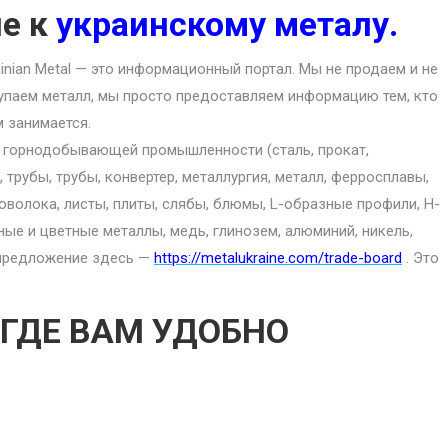
ие к
украинскому металу.
ainian Metal — это информационный портал. Мы не продаем и не
упаем металл, мы просто предоставляем информацию тем, кто
м занимается.
ю горнодобывающей промышленности (сталь, прокат,
 трубы, трубы, конвертер, металлургия, металл, ферросплавы,
роволока, листы, плиты, слябы, блюмы, L-образные профили, H-
ные и цветные металлы, медь, глинозем, алюминий, никель,
е предложение здесь —
https://metalukraine.com/trade-board
. Это
 ГДЕ ВАМ УДОБНО