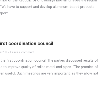
rnor of the Republic of Chuvashiya Mikhail Ignatiev, the region
s. “We have to support and develop aluminum-based products
pport…
irst coordination council
.2018
Leave a comment
he first coordination council. The parties discussed results of
to improve quality of rolled metal and pipes. “The practice of
ven useful. Such meetings are very important, as they allow not