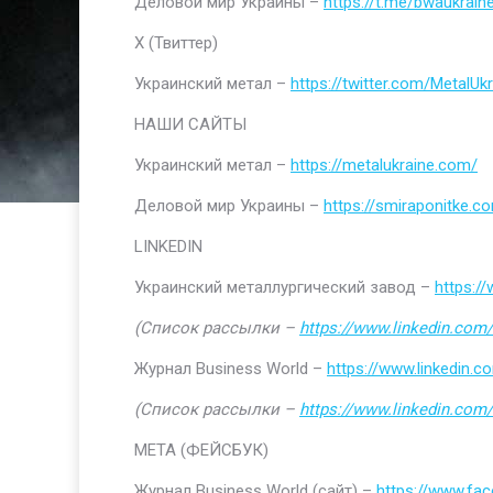
Деловой мир Украины –
https://t.me/bwaukrain
Х (Твиттер)
Украинский метал –
https://twitter.com/MetalUkr
НАШИ САЙТЫ
Украинский метал –
https://metalukraine.com/
Деловой мир Украины –
https://smiraponitke.c
LINKEDIN
Украинский металлургический завод –
https:/
(Список рассылки –
https://www.linkedin.com/
Журнал Business World –
https://www.linkedin
(Список рассылки –
https://www.linkedin.com/
МЕТА (ФЕЙСБУК)
Журнал Business World (сайт) –
https://www.fa