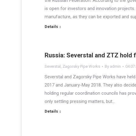
the Russian Federation. According to the gove
is open for investors and innovation project
manufacture, as they can be exported and su
Details
Russia: Severstal and ZTZ hold f
Severstal
,
Zagorsky Pipe Works
By
admin
04.07
Severstal and Zagorsky Pipe Works have held t
2017 and January-May 2018. They also decided 
holding regular coordination councils has pro
only settling pressing matters, but…
Details