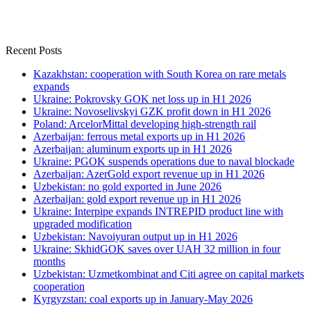
Recent Posts
Kazakhstan: cooperation with South Korea on rare metals
expands
Ukraine: Pokrovsky GOK net loss up in H1 2026
Ukraine: Novoselivskyi GZK profit down in H1 2026
Poland: ArcelorMittal developing high-strength rail
Azerbaijan: ferrous metal exports up in H1 2026
Azerbaijan: aluminum exports up in H1 2026
Ukraine: PGOK suspends operations due to naval blockade
Azerbaijan: AzerGold export revenue up in H1 2026
Uzbekistan: no gold exported in June 2026
Azerbaijan: gold export revenue up in H1 2026
Ukraine: Interpipe expands INTREPID product line with
upgraded modification
Uzbekistan: Navoiyuran output up in H1 2026
Ukraine: SkhidGOK saves over UAH 32 million in four
months
Uzbekistan: Uzmetkombinat and Citi agree on capital markets
cooperation
Kyrgyzstan: coal exports up in January-May 2026