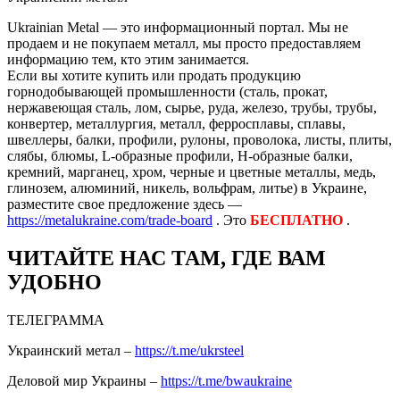
Ukrainian Metal — это информационный портал. Мы не
продаем и не покупаем металл, мы просто предоставляем
информацию тем, кто этим занимается.
Если вы хотите купить или продать продукцию
горнодобывающей промышленности (сталь, прокат,
нержавеющая сталь, лом, сырье, руда, железо, трубы, трубы,
конвертер, металлургия, металл, ферросплавы, сплавы,
швеллеры, балки, профили, рулоны, проволока, листы, плиты,
слябы, блюмы, L-образные профили, H-образные балки,
кремний, марганец, хром, черные и цветные металлы, медь,
глинозем, алюминий, никель, вольфрам, литье) в Украине,
разместите свое предложение здесь —
https://metalukraine.com/trade-board
. Это
БЕСПЛАТНО
.
ЧИТАЙТЕ НАС ТАМ, ГДЕ ВАМ
УДОБНО
ТЕЛЕГРАММА
Украинский метал –
https://t.me/ukrsteel
Деловой мир Украины –
https://t.me/bwaukraine