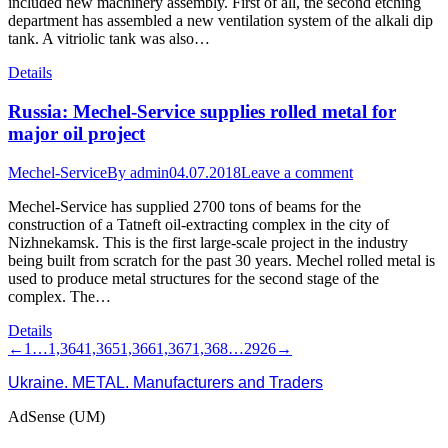
included new machinery assembly. First of all, the second etching
department has assembled a new ventilation system of the alkali dip
tank. A vitriolic tank was also…
Details
Russia: Mechel-Service supplies rolled metal for
major oil project
Mechel-Service
By
admin
04.07.2018
Leave a comment
Mechel-Service has supplied 2700 tons of beams for the
construction of a Tatneft oil-extracting complex in the city of
Nizhnekamsk. This is the first large-scale project in the industry
being built from scratch for the past 30 years. Mechel rolled metal is
used to produce metal structures for the second stage of the
complex. The…
Details
←
1
…
1,364
1,365
1,366
1,367
1,368
…
2926
→
Ukraine. METAL. Manufacturers and Traders
AdSense (UM)