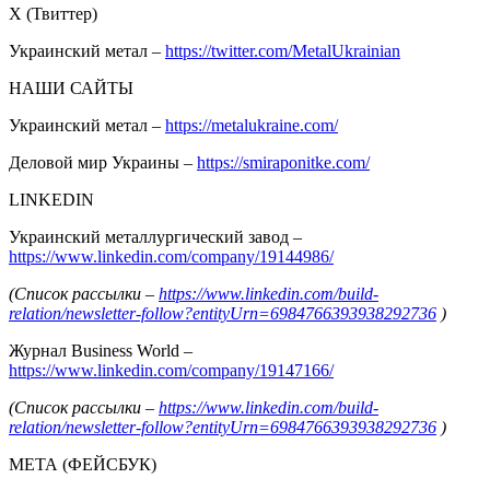
Х (Твиттер)
Украинский метал –
https://twitter.com/MetalUkrainian
НАШИ САЙТЫ
Украинский метал –
https://metalukraine.com/
Деловой мир Украины –
https://smiraponitke.com/
LINKEDIN
Украинский металлургический завод –
https://www.linkedin.com/company/19144986/
(Список рассылки –
https://www.linkedin.com/build-
relation/newsletter-follow?entityUrn=6984766393938292736
)
Журнал Business World –
https://www.linkedin.com/company/19147166/
(Список рассылки –
https://www.linkedin.com/build-
relation/newsletter-follow?entityUrn=6984766393938292736
)
МЕТА (ФЕЙСБУК)