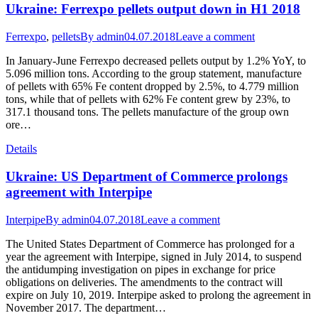
Ukraine: Ferrexpo pellets output down in H1 2018
Ferrexpo
,
pellets
By
admin
04.07.2018
Leave a comment
In January-June Ferrexpo decreased pellets output by 1.2% YoY, to
5.096 million tons. According to the group statement, manufacture
of pellets with 65% Fe content dropped by 2.5%, to 4.779 million
tons, while that of pellets with 62% Fe content grew by 23%, to
317.1 thousand tons. The pellets manufacture of the group own
ore…
Details
Ukraine: US Department of Commerce prolongs
agreement with Interpipe
Interpipe
By
admin
04.07.2018
Leave a comment
The United States Department of Commerce has prolonged for a
year the agreement with Interpipe, signed in July 2014, to suspend
the antidumping investigation on pipes in exchange for price
obligations on deliveries. The amendments to the contract will
expire on July 10, 2019. Interpipe asked to prolong the agreement in
November 2017. The department…