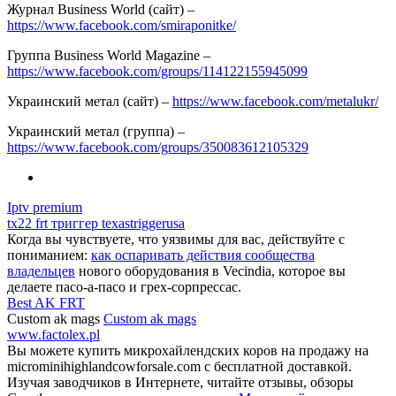
Журнал Business World (сайт) –
https://www.facebook.com/smiraponitke/
Группа Business World Magazine –
https://www.facebook.com/groups/114122155945099
Украинский метал (сайт) –
https://www.facebook.com/metalukr/
Украинский метал (группа) –
https://www.facebook.com/groups/350083612105329
Iptv premium
tx22 frt триггер texastriggerusa
Когда вы чувствуете, что уязвимы для вас, действуйте с
пониманием:
как оспаривать действия сообщества
владельцев
нового оборудования в Vecindia, которое вы
делаете пасо-а-пасо и грех-сорпрессас.
Best AK FRT
Custom ak mags
Custom ak mags
www.factolex.pl
Вы можете купить микрохайлендских коров на продажу на
microminihighlandcowforsale.com с бесплатной доставкой.
Изучая заводчиков в Интернете, читайте отзывы, обзоры