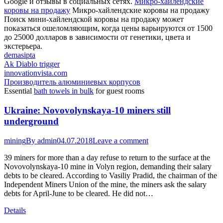
Google и отзывы в социальных сетях.
Микро-хайлендские
коровы на продажу
Микро-хайлендские коровы на продажу
Поиск мини-хайлендской коровы на продажу может
показаться ошеломляющим, когда цены варьируются от 1500
до 25000 долларов в зависимости от генетики, цвета и
экстерьера.
demasipta
Ak Diablo trigger
innovationvista.com
Производитель алюминиевых корпусов
Essential
bath towels in bulk
for guest rooms
Ukraine: Novovolynskaya-10 miners still
underground
mining
By
admin
04.07.2018
Leave a comment
39 miners for more than a day refuse to return to the surface at the
Novovolynskaya-10 mine in Volyn region, demanding their salary
debts to be cleared. According to Vasiliy Pradid, the chairman of the
Independent Miners Union of the mine, the miners ask the salary
debts for April-June to be cleared. He did not…
Details