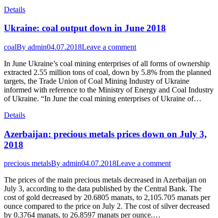
Details
Ukraine: coal output down in June 2018
coal
By
admin
04.07.2018
Leave a comment
In June Ukraine’s coal mining enterprises of all forms of ownership
extracted 2.55 million tons of coal, down by 5.8% from the planned
targets, the Trade Union of Coal Mining Industry of Ukraine
informed with reference to the Ministry of Energy and Coal Industry
of Ukraine. “In June the coal mining enterprises of Ukraine of…
Details
Azerbaijan: precious metals prices down on July 3,
2018
precious metals
By
admin
04.07.2018
Leave a comment
The prices of the main precious metals decreased in Azerbaijan on
July 3, according to the data published by the Central Bank. The
cost of gold decreased by 20.6805 manats, to 2,105.705 manats per
ounce compared to the price on July 2. The cost of silver decreased
by 0.3764 manats, to 26.8597 manats per ounce.…