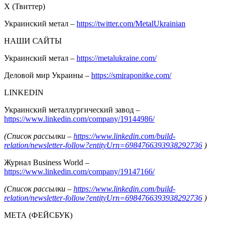
Х (Твиттер)
Украинский метал –
https://twitter.com/MetalUkrainian
НАШИ САЙТЫ
Украинский метал –
https://metalukraine.com/
Деловой мир Украины –
https://smiraponitke.com/
LINKEDIN
Украинский металлургический завод –
https://www.linkedin.com/company/19144986/
(Список рассылки –
https://www.linkedin.com/build-
relation/newsletter-follow?entityUrn=6984766393938292736
)
Журнал Business World –
https://www.linkedin.com/company/19147166/
(Список рассылки –
https://www.linkedin.com/build-
relation/newsletter-follow?entityUrn=6984766393938292736
)
МЕТА (ФЕЙСБУК)