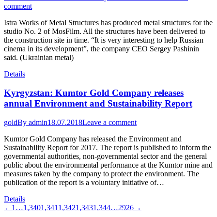
comment
Istra Works of Metal Structures has produced metal structures for the
studio No. 2 of MosFilm. All the structures have been delivered to
the construction site in time. “It is very interesting to help Russian
cinema in its development”, the company CEO Sergey Pashinin
said. (Ukrainian metal)
Details
Kyrgyzstan: Kumtor Gold Company releases
annual Environment and Sustainability Report
gold
By
admin
18.07.2018
Leave a comment
Kumtor Gold Company has released the Environment and
Sustainability Report for 2017. The report is published to inform the
governmental authorities, non-governmental sector and the general
public about the environmental performance at the Kumtor mine and
measures taken by the company to protect the environment. The
publication of the report is a voluntary initiative of…
Details
←
1
…
1,340
1,341
1,342
1,343
1,344
…
2926
→