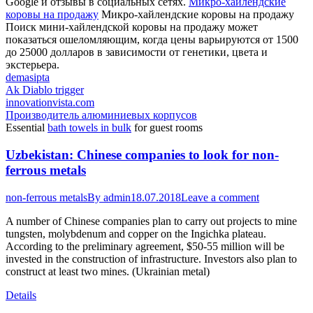
Google и отзывы в социальных сетях.
Микро-хайлендские
коровы на продажу
Микро-хайлендские коровы на продажу
Поиск мини-хайлендской коровы на продажу может
показаться ошеломляющим, когда цены варьируются от 1500
до 25000 долларов в зависимости от генетики, цвета и
экстерьера.
demasipta
Ak Diablo trigger
innovationvista.com
Производитель алюминиевых корпусов
Essential
bath towels in bulk
for guest rooms
Uzbekistan: Chinese companies to look for non-
ferrous metals
non-ferrous metals
By
admin
18.07.2018
Leave a comment
A number of Chinese companies plan to carry out projects to mine
tungsten, molybdenum and copper on the Ingichka plateau.
According to the preliminary agreement, $50-55 million will be
invested in the construction of infrastructure. Investors also plan to
construct at least two mines. (Ukrainian metal)
Details