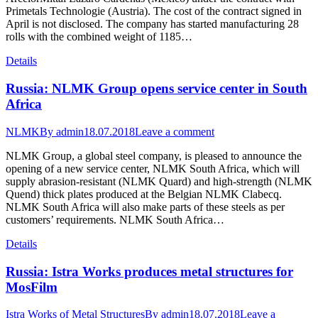
Primetals Technologie (Austria). The cost of the contract signed in
April is not disclosed. The company has started manufacturing 28
rolls with the combined weight of 1185…
Details
Russia: NLMK Group opens service center in South
Africa
NLMK
By
admin
18.07.2018
Leave a comment
NLMK Group, a global steel company, is pleased to announce the
opening of a new service center, NLMK South Africa, which will
supply abrasion-resistant (NLMK Quard) and high-strength (NLMK
Quend) thick plates produced at the Belgian NLMK Clabecq.
NLMK South Africa will also make parts of these steels as per
customers’ requirements. NLMK South Africa…
Details
Russia: Istra Works produces metal structures for
MosFilm
Istra Works of Metal Structures
By
admin
18.07.2018
Leave a