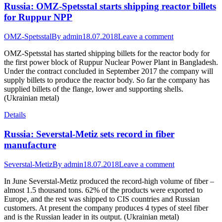
Russia: OMZ-Spetsstal starts shipping reactor billets
for Ruppur NPP
OMZ-Spetsstal
By
admin
18.07.2018
Leave a comment
OMZ-Spetsstal has started shipping billets for the reactor body for
the first power block of Ruppur Nuclear Power Plant in Bangladesh.
Under the contract concluded in September 2017 the company will
supply billets to produce the reactor body. So far the company has
supplied billets of the flange, lower and supporting shells.
(Ukrainian metal)
Details
Russia: Severstal-Metiz sets record in fiber
manufacture
Severstal-Metiz
By
admin
18.07.2018
Leave a comment
In June Severstal-Metiz produced the record-high volume of fiber –
almost 1.5 thousand tons. 62% of the products were exported to
Europe, and the rest was shipped to CIS countries and Russian
customers. At present the company produces 4 types of steel fiber
and is the Russian leader in its output. (Ukrainian metal)