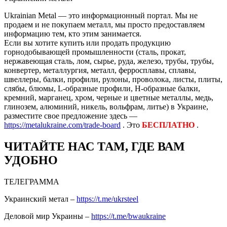
Ukrainian Metal — это информационный портал. Мы не
продаем и не покупаем металл, мы просто предоставляем
информацию тем, кто этим занимается.
Если вы хотите купить или продать продукцию
горнодобывающей промышленности (сталь, прокат,
нержавеющая сталь, лом, сырье, руда, железо, трубы, трубы,
конвертер, металлургия, металл, ферросплавы, сплавы,
швеллеры, балки, профили, рулоны, проволока, листы, плиты,
слябы, блюмы, L-образные профили, H-образные балки,
кремний, марганец, хром, черные и цветные металлы, медь,
глинозем, алюминий, никель, вольфрам, литье) в Украине,
разместите свое предложение здесь —
https://metalukraine.com/trade-board
. Это
БЕСПЛАТНО
.
ЧИТАЙТЕ НАС ТАМ, ГДЕ ВАМ
УДОБНО
ТЕЛЕГРАММА
Украинский метал –
https://t.me/ukrsteel
Деловой мир Украины –
https://t.me/bwaukraine