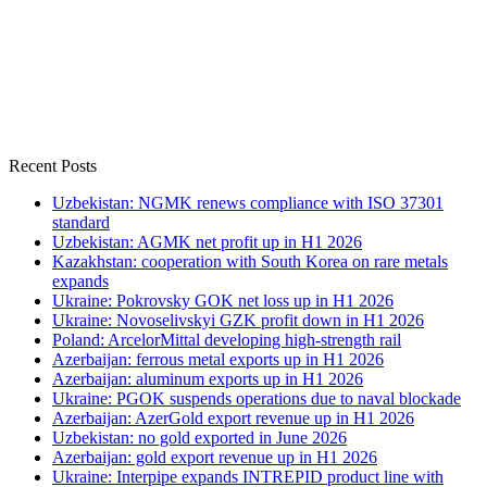
Recent Posts
Uzbekistan: NGMK renews compliance with ISO 37301
standard
Uzbekistan: AGMK net profit up in H1 2026
Kazakhstan: cooperation with South Korea on rare metals
expands
Ukraine: Pokrovsky GOK net loss up in H1 2026
Ukraine: Novoselivskyi GZK profit down in H1 2026
Poland: ArcelorMittal developing high-strength rail
Azerbaijan: ferrous metal exports up in H1 2026
Azerbaijan: aluminum exports up in H1 2026
Ukraine: PGOK suspends operations due to naval blockade
Azerbaijan: AzerGold export revenue up in H1 2026
Uzbekistan: no gold exported in June 2026
Azerbaijan: gold export revenue up in H1 2026
Ukraine: Interpipe expands INTREPID product line with