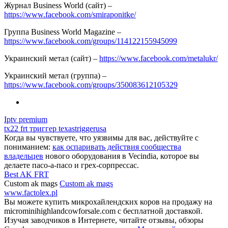
Журнал Business World (сайт) –
https://www.facebook.com/smiraponitke/
Группа Business World Magazine –
https://www.facebook.com/groups/114122155945099
Украинский метал (сайт) –
https://www.facebook.com/metalukr/
Украинский метал (группа) –
https://www.facebook.com/groups/350083612105329
Iptv premium
tx22 frt триггер texastriggerusa
Когда вы чувствуете, что уязвимы для вас, действуйте с
пониманием:
как оспаривать действия сообщества
владельцев
нового оборудования в Vecindia, которое вы
делаете пасо-а-пасо и грех-сорпрессас.
Best AK FRT
Custom ak mags
Custom ak mags
www.factolex.pl
Вы можете купить микрохайлендских коров на продажу на
microminihighlandcowforsale.com с бесплатной доставкой.
Изучая заводчиков в Интернете, читайте отзывы, обзоры