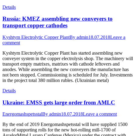
Details
Russia: KMEZ assembling new conveyers to
transport copper cathodes
Kyshtym Electrolytic Copper Plant
By
admin
18.07.2018
Leave a
comment
Kyshtym Electrolytic Copper Plant has started assembling new
conveyer system in the copper electrolysis shop. The machinery will
transport empty matrixes, matrixes with cathode leftovers and
anodes. While assembling the new conveyers the manufacture has
not been stopped. Commissioning is scheduled for July. Investments
in the project total 380 million rubles. (Ukrainian metal)
Details
Ukraine: EMSS gets large order from AMLC
Energomashspetsstal
By
admin
18.07.2018
Leave a comment
By the end of 2019 Energomashspetsstal will have supplied 1500
tons of supporting rolls for the new hot-rolling mill-1700 of
ArcelorMittal Lazaro Cardenas (Mexico) under the contract with