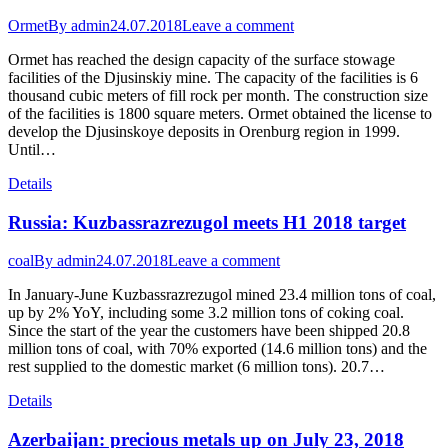
Ormet
By
admin
24.07.2018
Leave a comment
Ormet has reached the design capacity of the surface stowage
facilities of the Djusinskiy mine. The capacity of the facilities is 6
thousand cubic meters of fill rock per month. The construction size
of the facilities is 1800 square meters. Ormet obtained the license to
develop the Djusinskoye deposits in Orenburg region in 1999.
Until…
Details
Russia: Kuzbassrazrezugol meets H1 2018 target
coal
By
admin
24.07.2018
Leave a comment
In January-June Kuzbassrazrezugol mined 23.4 million tons of coal,
up by 2% YoY, including some 3.2 million tons of coking coal.
Since the start of the year the customers have been shipped 20.8
million tons of coal, with 70% exported (14.6 million tons) and the
rest supplied to the domestic market (6 million tons). 20.7…
Details
Azerbaijan: precious metals up on July 23, 2018