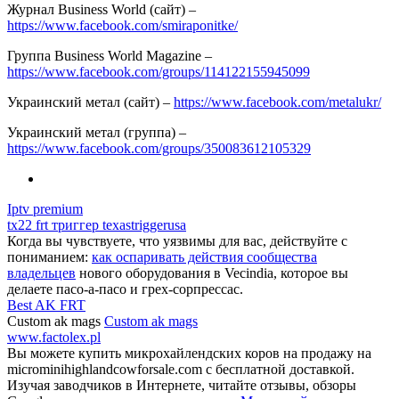
Журнал Business World (сайт) –
https://www.facebook.com/smiraponitke/
Группа Business World Magazine –
https://www.facebook.com/groups/114122155945099
Украинский метал (сайт) –
https://www.facebook.com/metalukr/
Украинский метал (группа) –
https://www.facebook.com/groups/350083612105329
Iptv premium
tx22 frt триггер texastriggerusa
Когда вы чувствуете, что уязвимы для вас, действуйте с
пониманием:
как оспаривать действия сообщества
владельцев
нового оборудования в Vecindia, которое вы
делаете пасо-а-пасо и грех-сорпрессас.
Best AK FRT
Custom ak mags
Custom ak mags
www.factolex.pl
Вы можете купить микрохайлендских коров на продажу на
microminihighlandcowforsale.com с бесплатной доставкой.
Изучая заводчиков в Интернете, читайте отзывы, обзоры