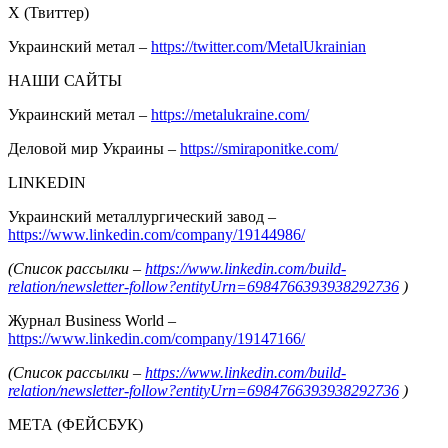
Х (Твиттер)
Украинский метал –
https://twitter.com/MetalUkrainian
НАШИ САЙТЫ
Украинский метал –
https://metalukraine.com/
Деловой мир Украины –
https://smiraponitke.com/
LINKEDIN
Украинский металлургический завод –
https://www.linkedin.com/company/19144986/
(Список рассылки –
https://www.linkedin.com/build-
relation/newsletter-follow?entityUrn=6984766393938292736
)
Журнал Business World –
https://www.linkedin.com/company/19147166/
(Список рассылки –
https://www.linkedin.com/build-
relation/newsletter-follow?entityUrn=6984766393938292736
)
МЕТА (ФЕЙСБУК)