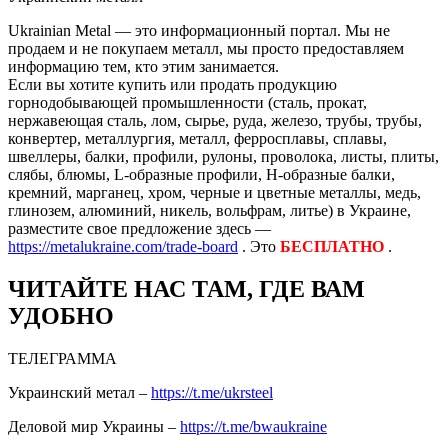
Ukrainian Metal — это информационный портал. Мы не
продаем и не покупаем металл, мы просто предоставляем
информацию тем, кто этим занимается.
Если вы хотите купить или продать продукцию
горнодобывающей промышленности (сталь, прокат,
нержавеющая сталь, лом, сырье, руда, железо, трубы, трубы,
конвертер, металлургия, металл, ферросплавы, сплавы,
швеллеры, балки, профили, рулоны, проволока, листы, плиты,
слябы, блюмы, L-образные профили, H-образные балки,
кремний, марганец, хром, черные и цветные металлы, медь,
глинозем, алюминий, никель, вольфрам, литье) в Украине,
разместите свое предложение здесь —
https://metalukraine.com/trade-board
. Это
БЕСПЛАТНО
.
ЧИТАЙТЕ НАС ТАМ, ГДЕ ВАМ
УДОБНО
ТЕЛЕГРАММА
Украинский метал –
https://t.me/ukrsteel
Деловой мир Украины –
https://t.me/bwaukraine