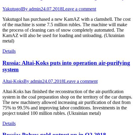
Yakutugol
By
admin
24.07.2018
Leave a comment
Yakutugol has purchased a new KamAZ with a clamshell. The cost
of the machine is some 7.5 million rubles. The machine will make
the process of cleaning cars of snow completely automated. The
KamAZ will also be used for loading and unloading. (Ukrainian
metal)
Details
Russia: Altai-Koks puts into operation air-purifying
system
Altai-Koks
By
admin
24.07.2018
Leave a comment
Altai-Koks has finished the reconstruction of the air-purification
system in the coal preparation shop on the territory of the car dumps.
The new machinery allowed increasing air purification of dust from
75% to 99.5% and improving labor conditions. Investments in the
project totaled 100 million rubles. (Ukrainian metal)
Details
Russia: Polyus gold output up in Q2 2018