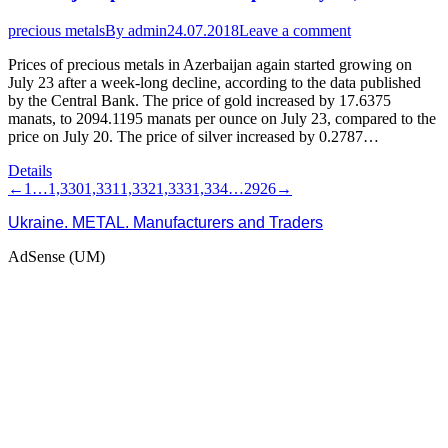
precious metals
By
admin
24.07.2018
Leave a comment
Prices of precious metals in Azerbaijan again started growing on
July 23 after a week-long decline, according to the data published
by the Central Bank. The price of gold increased by 17.6375
manats, to 2094.1195 manats per ounce on July 23, compared to the
price on July 20. The price of silver increased by 0.2787…
Details
←
1
…
1,330
1,331
1,332
1,333
1,334
…
2926
→
Ukraine. METAL. Manufacturers and Traders
AdSense (UM)