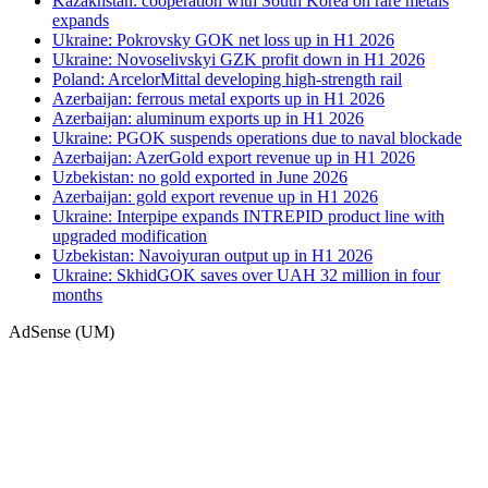
Kazakhstan: cooperation with South Korea on rare metals
expands
Ukraine: Pokrovsky GOK net loss up in H1 2026
Ukraine: Novoselivskyi GZK profit down in H1 2026
Poland: ArcelorMittal developing high-strength rail
Azerbaijan: ferrous metal exports up in H1 2026
Azerbaijan: aluminum exports up in H1 2026
Ukraine: PGOK suspends operations due to naval blockade
Azerbaijan: AzerGold export revenue up in H1 2026
Uzbekistan: no gold exported in June 2026
Azerbaijan: gold export revenue up in H1 2026
Ukraine: Interpipe expands INTREPID product line with
upgraded modification
Uzbekistan: Navoiyuran output up in H1 2026
Ukraine: SkhidGOK saves over UAH 32 million in four
months
AdSense (UM)