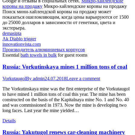
Google и отзывы в социальных сетях.
Микро-хайлендские
коровы на продажу
Микро-хайлендские коровы на продажу
Поиск мини-хайлендской коровы на продажу может
показаться ошеломляющим, когда цены варьируются от 1500
до 25000 долларов в зависимости от генетики, цвета и
экстерьера.
demasipta
Ak Diablo trigger
innovationvista.com
Производитель алюминиевых корпусов
Essential
bath towels in bulk
for guest rooms
Russia: Vorkutinskaya mines 1 million tons of coal
Vorkutaugol
By
admin
24.07.2018
Leave a comment
The Vorkutinskaya mine was the first enterprise of the Vorkutaugol
to have mined 1 million tons of coal this year. The mine has been
constructed on the basis of the Kapitalnaya mine No. 1 and No. 40
and was commissioned in 1973. Now the mine is developing two
long faces. Last year the mine yielded…
Details
Russia: Yakutugol renews car-cleaning machinery