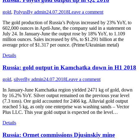
gold
,
Polyus
By
admin
24.07.2018
Leave a comment
The gold production of Russia’s Polyus increased by 23% YoY, to
602,000 ounces in April-June, the company said in a statement on
July 24. In January-June the output rose by 18% YoY, to 1.109
million ounces. Sales increased by 6%, to $1.291 billion at the
average price of $1.317 per ounce. (Prime/Ukrainian metal)
Details
Russia: gold output in Kamchatka down in H1 2018
gold
,
silver
By
admin
24.07.2018
Leave a comment
In January-June Kamchatka region yielded 2471 kg of gold, down
by 16.2% YoY. Silver output remained on the previous year level
(7.3 tons). Ore gold accounted for 2466 kg. Alluvial gold output
reached 5 kg, as only one enterprise was washing sands – Vector
Plus LLC. This year gold output is expected on the level…
Details
Russia: Ormet commissions Djusinskiy mine