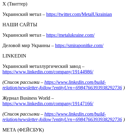
Х (Твиттер)
Украинский метал –
https://twitter.com/MetalUkrainian
НАШИ САЙТЫ
Украинский метал –
https://metalukraine.com/
Деловой мир Украины –
https://smiraponitke.com/
LINKEDIN
Украинский металлургический завод –
https://www.linkedin.com/company/19144986/
(Список рассылки –
https://www.linkedin.com/build-
relation/newsletter-follow?entityUrn=6984766393938292736
)
Журнал Business World –
https://www.linkedin.com/company/19147166/
(Список рассылки –
https://www.linkedin.com/build-
relation/newsletter-follow?entityUrn=6984766393938292736
)
МЕТА (ФЕЙСБУК)