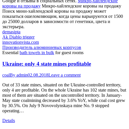
Google и отзывы в социальных сетях.
Микро-хайлендские
коровы на продажу
Микро-хайлендские коровы на продажу
Поиск мини-хайлендской коровы на продажу может
показаться ошеломляющим, когда цены варьируются от 1500
до 25000 долларов в зависимости от генетики, цвета и
экстерьера.
demasipta
Ak Diablo trigger
innovationvista.com
Производитель алюминиевых корпусов
Essential
bath towels in bulk
for guest rooms
Ukraine: only 4 state mines profitable
coal
By
admin
02.08.2018
Leave a comment
Out of 33 state mines, situated on the Ukraine-controlled territory,
only 4 are profitable. On the whole Ukraine has 102 state mines, but
most of them are situated on the uncontrolled territory. In January-
May state coalmining decreased by 3.6% YoY, while coal cost grew
by 30.5%. On July 9 Novovolynskaya mine No. 9 stopped
operating…
Details