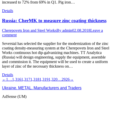
increased to 72% from 69% in Q1. Pig iron…
Details
Russia: CherMK to measure zinc coating thickness
Cherepovets Iron and Steel Works
By
admin
02.08.2018
Leave a
comment
Severstal has selected the supplier for the modernization of the zinc
coating density-measuring system at the Cherepovets Iron and Steel
Works continuous hot dip-galvanizing machines. TT Analytica
(Russia) will design engineering, supply the equipment, assemble
and commission it. The equipment will be used to create a uniform
layer of zinc of the necessary thickness on…
Details
←
1
…
1,316
1,317
1,318
1,319
1,320
…
2926
→
Ukraine. METAL. Manufacturers and Traders
AdSense (UM)