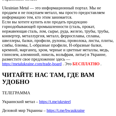
Ukrainian Metal — это информационный портал. Мы не
продаем и не покупаем металл, мы просто предоставляем
информацию тем, кто этим занимается.
Если вы хотите купить или продать продукцию
горнодобывающей промышленности (сталь, прокат,
нержавеющая сталь, лом, сырье, руда, железо, трубы, трубы,
конвертер, металлургия, металл, ферросплавы, сплавы,
швеллеры, балки, профили, рулоны, проволока, листы, плиты,
слябы, блюмы, L-образные профили, H-образные балки,
кремний, марганец, хром, черные и цветные металлы, медь,
глинозем, алюминий, никель, вольфрам, литье) в Украине,
разместите свое предложение здесь —
https://metalukraine.com/trade-board
. Это
БЕСПЛАТНО
.
ЧИТАЙТЕ НАС ТАМ, ГДЕ ВАМ
УДОБНО
ТЕЛЕГРАММА
Украинский метал –
https://t.me/ukrsteel
Деловой мир Украины –
https://t.me/bwaukraine