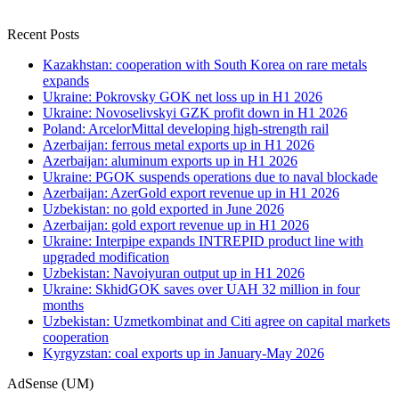
Recent Posts
Kazakhstan: cooperation with South Korea on rare metals
expands
Ukraine: Pokrovsky GOK net loss up in H1 2026
Ukraine: Novoselivskyi GZK profit down in H1 2026
Poland: ArcelorMittal developing high-strength rail
Azerbaijan: ferrous metal exports up in H1 2026
Azerbaijan: aluminum exports up in H1 2026
Ukraine: PGOK suspends operations due to naval blockade
Azerbaijan: AzerGold export revenue up in H1 2026
Uzbekistan: no gold exported in June 2026
Azerbaijan: gold export revenue up in H1 2026
Ukraine: Interpipe expands INTREPID product line with
upgraded modification
Uzbekistan: Navoiyuran output up in H1 2026
Ukraine: SkhidGOK saves over UAH 32 million in four
months
Uzbekistan: Uzmetkombinat and Citi agree on capital markets
cooperation
Kyrgyzstan: coal exports up in January-May 2026
AdSense (UM)