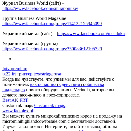
Журнал Business World (сайт) –
https://www.facebook.com/smiraponitke/
Группа Business World Magazine –
https://www.facebook.com/groups/114122155945099
Украинский метал (сайт) –
https://www.facebook.com/metalukr/
Украинский метал (группа) –
https://www.facebook.com/groups/350083612105329
Iptv premium
tx22 frt триггер texastriggerusa
Когда вы чувствуете, что уязвимы для вас, действуйте с
пониманием:
как оспаривать действия сообщества
владельцев
нового оборудования в Vecindia, которое вы
делаете пасо-а-пасо и грех-сорпрессас.
Best AK FRT
Custom ak mags
Custom ak mags
www.factolex.pl
Вы можете купить микрохайлендских коров на продажу на
microminihighlandcowforsale.com с бесплатной доставкой.
Изучая заводчиков в Интернете, читайте отзывы, обзоры