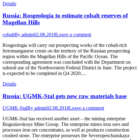
Details
Russia: Rosgeologia to estimate cobalt reserves of
Magellan Hills
cobalt
By
admin
02.08.2018
Leave a comment
Rosgeologia will carry out prospecting works of the cobalt-rich
ferromanganese crusts on the territory of the Russian prospecting
region within the Magellan Hills of the Pacific Ocean. The
corresponding agreement was concluded with the Department on
subsoil use of the Northwestern Federal District in June. The project
is expected to be completed in Q4 2020.…
Details
Russia: UGMK-Stal gets new raw materials base
UGMK-Stal
By
admin
02.08.2018
Leave a comment
UGMK-Stal has received another asset – the mining enterprise
Boguslavskoye Mine Group. The enterprise mines iron ores and
processes iron ore concentrates, as well as produces construction
crushed stone. The enterprise possesses the Severopeschanskaya