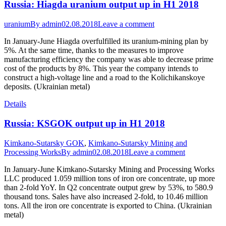
Russia: Hiagda uranium output up in H1 2018
uranium
By
admin
02.08.2018
Leave a comment
In January-June Hiagda overfulfilled its uranium-mining plan by
5%. At the same time, thanks to the measures to improve
manufacturing efficiency the company was able to decrease prime
cost of the products by 8%. This year the company intends to
construct a high-voltage line and a road to the Kolichikanskoye
deposits. (Ukrainian metal)
Details
Russia: KSGOK output up in H1 2018
Kimkano-Sutarsky GOK
,
Kimkano-Sutarsky Mining and
Processing Works
By
admin
02.08.2018
Leave a comment
In January-June Kimkano-Sutarsky Mining and Processing Works
LLC produced 1.059 million tons of iron ore concentrate, up more
than 2-fold YoY. In Q2 concentrate output grew by 53%, to 580.9
thousand tons. Sales have also increased 2-fold, to 10.46 million
tons. All the iron ore concentrate is exported to China. (Ukrainian
metal)