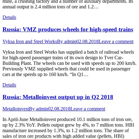
mine, a crushing factory and a number of auxiliary departments. Its
annual output is 2.4 million tons of ore and 1.2…
Details
Russia: VMZ produces wheels for high-speed trains
Vyksa Iron and Steel Works
By
admin
02.08.2018
Leave a comment
Vyksa Iron and Steel Works has supplied a batch of railroad wheels
for high-speed passenger trains of its own design to Tver Car-
Building Plant. The wheels can be used with speeds up to 200 km/h.
Previously VMZ supplied wheels that could be used in passenger
cars at the speeds up to 160 km/h. “In Q1…
Details
Russia: Metalloinvest output up in Q2 2018
Metalloinvest
By
admin
02.08.2018
Leave a comment
In April-June Metalloinvest produced 10.1 million tons of iron ore,
up by 2.3% YoY. Pellets output grew by 4%, to 7 million tons. HBI
manufacture increased by 1.3%, to 1.2 million tons. The share of
sales of iron ore products with high added value (pellets, HBI)