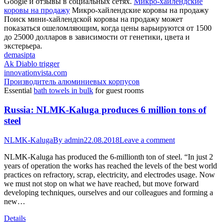
Google и отзывы в социальных сетях.
Микро-хайлендские
коровы на продажу
Микро-хайлендские коровы на продажу
Поиск мини-хайлендской коровы на продажу может
показаться ошеломляющим, когда цены варьируются от 1500
до 25000 долларов в зависимости от генетики, цвета и
экстерьера.
demasipta
Ak Diablo trigger
innovationvista.com
Производитель алюминиевых корпусов
Essential
bath towels in bulk
for guest rooms
Russia: NLMK-Kaluga produces 6 million tons of
steel
NLMK-Kaluga
By
admin
22.08.2018
Leave a comment
NLMK-Kaluga has produced the 6-millionth ton of steel. “In just 2
years of operation the works has reached the levels of the best world
practices on refractory, scrap, electricity, and electrodes usage. Now
we must not stop on what we have reached, but move forward
developing techniques, ourselves and our colleagues and forming a
new…
Details