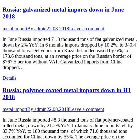
Russia: galvanized metal imports down in June
2018
metal import
By
admin
22.08.2018
Leave a comment
In June Russia imported 71.3 thousand tons of flat galvanized metal,
down by 2% YoY. In 6 months imports dropped by 10.2%, to 340.4
thousand tons. Deliveries from Kazakhstan decreased by 6%, to
173.6 thousand tons, at an average price on the Russian border of
$767.5 per ton without VAT. Galvanized imports from China
dropped…
Details
Russia: polymer-coated metal imports down in H1
2018
metal import
By
admin
22.08.2018
Leave a comment
In June Russia imported 48.3 thousand tons of flat polymer-coated
rolled metal, down by 21.2% YoY. In January-June imports fell by
33.7% YoY, to 180 thousand tons, of which 71.6 thousand tons
accounted for China, down by 55%. The average price on the