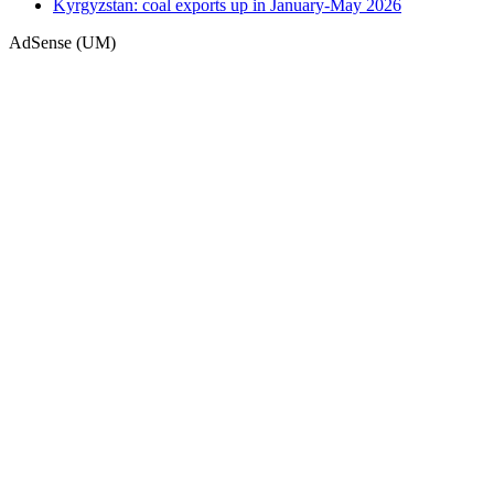
Kyrgyzstan: coal exports up in January-May 2026
AdSense (UM)