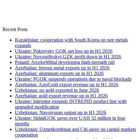
Recent Posts
Kazakhstan: cooperation with South Korea on rare metals
expands
Ukraine: Pokrovsky GOK net loss up in H1 2026
Ukraine: Novoselivskyi GZK profit down in H1 2026
Poland: ArcelorMittal developing high-strength rail
Azerbaijan: ferrous metal exports up in H1 2026
Azerbaijan: aluminum exports up in H1 2026
Ukraine: PGOK suspends operations due to naval blockade
Azerbaijan: AzerGold export revenue up in H1 2026
Uzbekistan: no gold exported in June 2026
Azerbaijan: gold export revenue up in H1 2026
Ukraine: Interpipe expands INTREPID product line with
upgraded modification
Uzbekistan: Navoiyuran output up in H1 2026
Ukraine: SkhidGOK saves over UAH 32 million in four
months
Uzbekistan: Uzmetkombinat and Citi agree on capital markets
cooperation