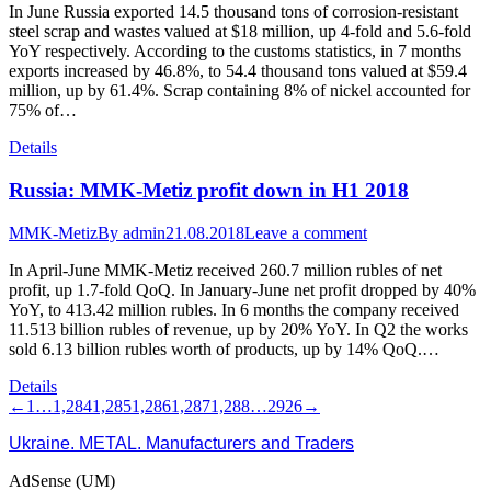
In June Russia exported 14.5 thousand tons of corrosion-resistant
steel scrap and wastes valued at $18 million, up 4-fold and 5.6-fold
YoY respectively. According to the customs statistics, in 7 months
exports increased by 46.8%, to 54.4 thousand tons valued at $59.4
million, up by 61.4%. Scrap containing 8% of nickel accounted for
75% of…
Details
Russia: MMK-Metiz profit down in H1 2018
MMK-Metiz
By
admin
21.08.2018
Leave a comment
In April-June MMK-Metiz received 260.7 million rubles of net
profit, up 1.7-fold QoQ. In January-June net profit dropped by 40%
YoY, to 413.42 million rubles. In 6 months the company received
11.513 billion rubles of revenue, up by 20% YoY. In Q2 the works
sold 6.13 billion rubles worth of products, up by 14% QoQ.…
Details
←
1
…
1,284
1,285
1,286
1,287
1,288
…
2926
→
Ukraine. METAL. Manufacturers and Traders
AdSense (UM)