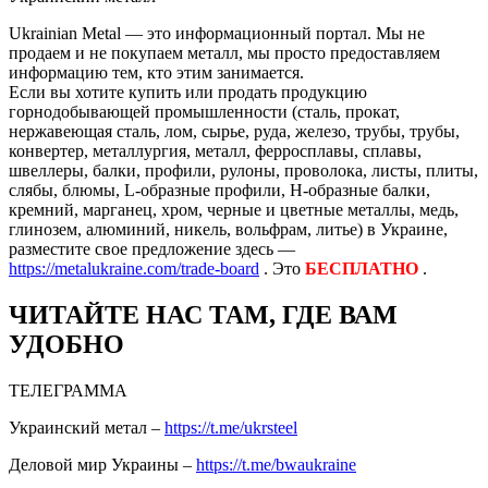
Ukrainian Metal — это информационный портал. Мы не
продаем и не покупаем металл, мы просто предоставляем
информацию тем, кто этим занимается.
Если вы хотите купить или продать продукцию
горнодобывающей промышленности (сталь, прокат,
нержавеющая сталь, лом, сырье, руда, железо, трубы, трубы,
конвертер, металлургия, металл, ферросплавы, сплавы,
швеллеры, балки, профили, рулоны, проволока, листы, плиты,
слябы, блюмы, L-образные профили, H-образные балки,
кремний, марганец, хром, черные и цветные металлы, медь,
глинозем, алюминий, никель, вольфрам, литье) в Украине,
разместите свое предложение здесь —
https://metalukraine.com/trade-board
. Это
БЕСПЛАТНО
.
ЧИТАЙТЕ НАС ТАМ, ГДЕ ВАМ
УДОБНО
ТЕЛЕГРАММА
Украинский метал –
https://t.me/ukrsteel
Деловой мир Украины –
https://t.me/bwaukraine