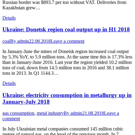
Russian border was $893.7 per ton without VAT. Deliveries from
Kazakhstan grew…
Details
Ukraine: Donetsk region coal output up in H1 2018
coal
By
admin
22.08.2018
Leave a comment
In January-June the mines of Donetsk region increased coal output
by 5.3% YoY, to 5.9 million tons. At the same time this is 17.3% less
than in January-June 2016. Last year the region yielded 10.2 million
tons of coal, down from 14.5 million tons in 2016 and 38.1 million
tons in 2013. In Q1 1144.3…
Details
Ukraine: electricity consumption in metallurgy up in
January-July 2018
gas consumption
,
metal industry
By
admin
21.08.2018
Leave a
comment
In July Ukrainian metal companies consumed 145 million cubic
meters of natural gas, on the level of the previous month. In 7