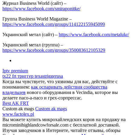
Журнал Business World (сайт) –
https://www.facebook.com/smiraponitke/
Группа Business World Magazine –
https://www.facebook.com/groups/114122155945099
Украинский метал (сайт) –
https://www.facebook.com/metalukr/
Украинский метал (группа) –
https://www.facebook.com/groups/350083612105329
Iptv premium
tx22 frt триггер texastriggerusa
Когда вы чувствуете, что уязвимы для вас, действуйте с
пониманием:
как оспаривать действия сообщества
владельцев
нового оборудования в Vecindia, которое вы
делаете пасо-а-пасо и грех-сорпрессас.
Best AK FRT
Custom ak mags
Custom ak mags
www.factolex.pl
Вы можете купить микрохайлендских коров на продажу на
microminihighlandcowforsale.com с бесплатной доставкой.
Изучая заводчиков в Интернете, читайте отзывы, обзоры