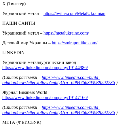
Х (Твиттер)
Украинский метал –
https://twitter.com/MetalUkrainian
НАШИ САЙТЫ
Украинский метал –
https://metalukraine.com/
Деловой мир Украины –
https://smiraponitke.com/
LINKEDIN
Украинский металлургический завод –
https://www.linkedin.com/company/19144986/
(Список рассылки –
https://www.linkedin.com/build-
relation/newsletter-follow?entityUrn=6984766393938292736
)
Журнал Business World –
https://www.linkedin.com/company/19147166/
(Список рассылки –
https://www.linkedin.com/build-
relation/newsletter-follow?entityUrn=6984766393938292736
)
МЕТА (ФЕЙСБУК)