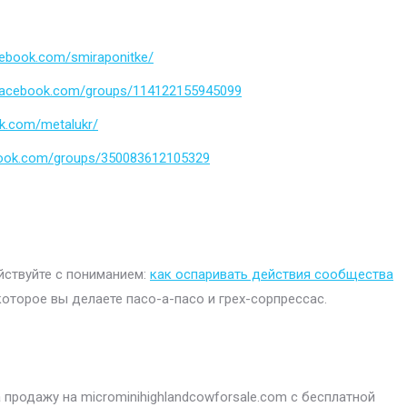
cebook.com/smiraponitke/
.facebook.com/groups/114122155945099
k.com/metalukr/
book.com/groups/350083612105329
ействуйте с пониманием:
как оспаривать действия сообщества
которое вы делаете пасо-а-пасо и грех-сорпрессас.
продажу на microminihighlandcowforsale.com с бесплатной