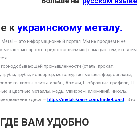
Больше на
русском языке
ие к
украинскому металу.
an Metal — это информационный портал. Мы не продаем и не
м металл, мы просто предоставляем информацию тем, кто этим
тся.
ю горнодобывающей промышленности (сталь, прокат,
 трубы, трубы, конвертер, металлургия, металл, ферросплавы,
роволока, листы, плиты, слябы, блюмы, L-образные профили, H-
ные и цветные металлы, медь, глинозем, алюминий, никель,
е предложение здесь —
https://metalukraine.com/trade-board
. Это
 ГДЕ ВАМ УДОБНО