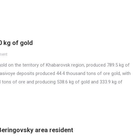
0 kg of gold
ment
old on the territory of Khabarovsk region, produced 789.5 kg of
 Krasivoye deposits produced 44.4 thousand tons of ore gold, with
 tons of ore and producing 538.6 kg of gold and 333.9 kg of
eringovsky area resident