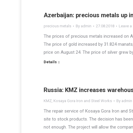
Azerbaijan: precious metals up i
precious metals
By
admin
27.08.2018
Leave a
The prices of precious metals increased on Au
The price of gold increased by 31.824 manat
price on August 24. The price of silver grew
Details
Russia: KMZ increases warehou
KMZ
,
Kosaya Gora Iron and Steel Works
By
admin
The repair service of Kosaya Gora Iron and St
site to stock products. The decision has bee
not enough. The project will allow the compan