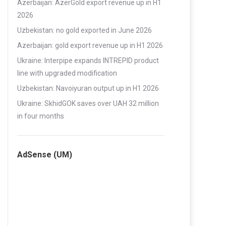
Azerbaijan: AzerGold export revenue up in H1
2026
Uzbekistan: no gold exported in June 2026
Azerbaijan: gold export revenue up in H1 2026
Ukraine: Interpipe expands INTREPID product
line with upgraded modification
Uzbekistan: Navoiyuran output up in H1 2026
Ukraine: SkhidGOK saves over UAH 32 million
in four months
AdSense (UM)