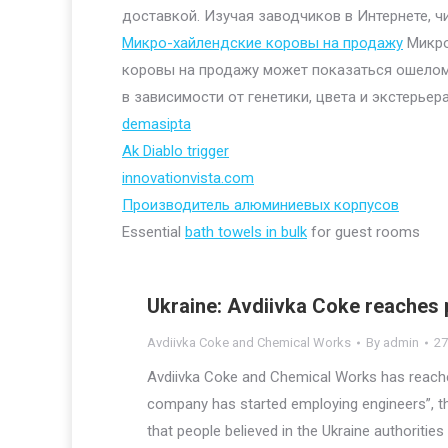
доставкой. Изучая заводчиков в Интернете, ч
Микро-хайлендские коровы на продажу
Микро
коровы на продажу может показаться ошелом
в зависимости от генетики, цвета и экстерьера
demasipta
Ak Diablo trigger
innovationvista.com
Производитель алюминиевых корпусов
Essential
bath towels in bulk
for guest rooms
Ukraine: Avdiivka Coke reaches 
Avdiivka Coke and Chemical Works
By
admin
27
Avdiivka Coke and Chemical Works has reached
company has started employing engineers”, t
that people believed in the Ukraine authorities