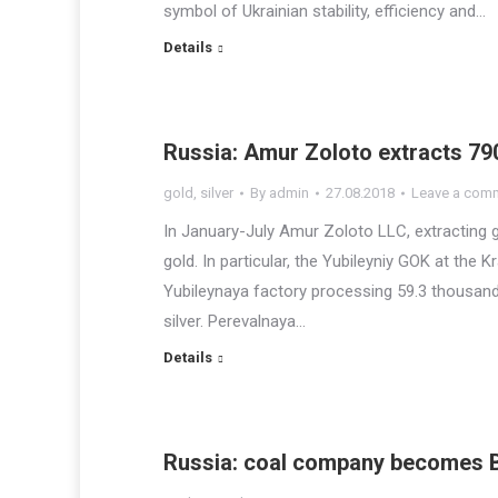
symbol of Ukrainian stability, efficiency and…
Details
Russia: Amur Zoloto extracts 79
gold
,
silver
By
admin
27.08.2018
Leave a com
In January-July Amur Zoloto LLC, extracting g
gold. In particular, the Yubileyniy GOK at the
Yubileynaya factory processing 59.3 thousand
silver. Perevalnaya…
Details
Russia: coal company becomes B