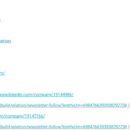
e
ainian
om/
/www.linkedin.com/company/19144986/
build-relation/newsletter-follow?entityUrn=6984766393938292736
)
.com/company/19147166/
build-relation/newsletter-follow?entityUrn=6984766393938292736
)