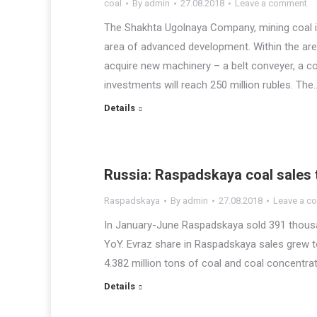
coal
By
admin
27.08.2018
Leave a comment
The Shakhta Ugolnaya Company, mining coal i
area of advanced development. Within the area
acquire new machinery – a belt conveyer, a c
investments will reach 250 million rubles. The
Details
Russia: Raspadskaya coal sales 
Raspadskaya
By
admin
27.08.2018
Leave a c
In January-June Raspadskaya sold 391 thousa
YoY. Evraz share in Raspadskaya sales grew to
4.382 million tons of coal and coal concentrat
Details