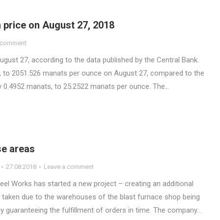
n price on August 27, 2018
 comment
gust 27, according to the data published by the Central Bank.
s, to 2051.526 manats per ounce on August 27, compared to the
 by 0.4952 manats, to 25.2522 manats per ounce. The…
se areas
27.08.2018
Leave a comment
eel Works has started a new project – creating an additional
n taken due to the warehouses of the blast furnace shop being
y guaranteeing the fulfillment of orders in time. The company…