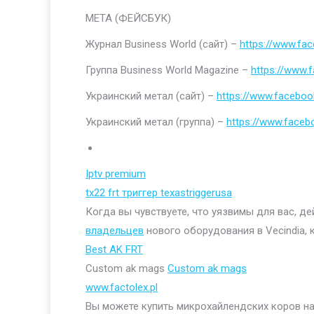
МЕТА (ФЕЙСБУК)
Журнал Business World (сайт) –
https://www.fa
Группа Business World Magazine –
https://www
Украинский метал (сайт) –
https://www.faceboo
Украинский метал (группа) –
https://www.face
Iptv premium
tx22 frt триггер texastriggerusa
Когда вы чувствуете, что уязвимы для вас, д
владельцев
нового оборудования в Vecindia, 
Best AK FRT
Custom ak mags
Custom ak mags
www.factolex.pl
Вы можете купить микрохайлендских коров на 