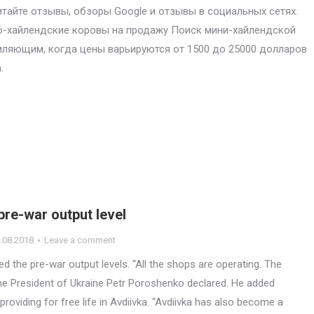
итайте отзывы, обзоры Google и отзывы в социальных сетях.
-хайлендские коровы на продажу Поиск мини-хайлендской
ляющим, когда цены варьируются от 1500 до 25000 долларов
.
pre-war output level
.08.2018
Leave a comment
 the pre-war output levels. “All the shops are operating. The
he President of Ukraine Petr Poroshenko declared. He added
 providing for free life in Avdiivka. “Avdiivka has also become a