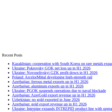
Recent Posts
Kazakhstan: cooperation with South Korea on rare metals expa
Ukraine: Pokrovsky GOK net loss up in H1 2026
Ukraine: Novoselivskyi GZK profit down in H1 2026
Poland: ArcelorMittal developing high-strength rail
Azerbaijan: ferrous metal exports up in H1 2026
Azerbaijan: aluminum exports up in H1 2026
Ukraine: PGOK suspends operations due to naval blockade
Azerbaijan: AzerGold export revenue up in H1 2026
Uzbekistan: no gold exported in June 2026
Azerbaijan: gold export revenue up in H1 2026
Ukraine: Interpipe expands INTREPID product line with upgra