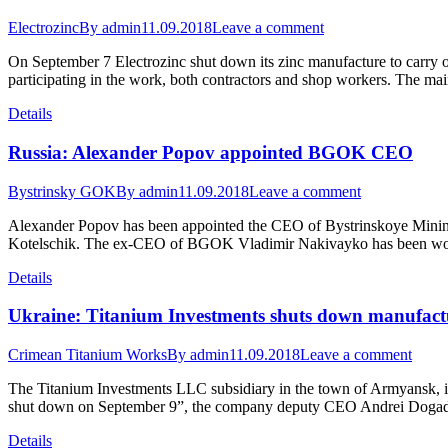
Electrozinc
By
admin
11.09.2018
Leave a comment
On September 7 Electrozinc shut down its zinc manufacture to carry o
participating in the work, both contractors and shop workers. The main
Details
Russia: Alexander Popov appointed BGOK CEO
Bystrinsky GOK
By
admin
11.09.2018
Leave a comment
Alexander Popov has been appointed the CEO of Bystrinskoye Mining
Kotelschik. The ex-CEO of BGOK Vladimir Nakivayko has been workin
Details
Ukraine: Titanium Investments shuts down manufact
Crimean Titanium Works
By
admin
11.09.2018
Leave a comment
The Titanium Investments LLC subsidiary in the town of Armyansk, in 
shut down on September 9”, the company deputy CEO Andrei Dogadov
Details