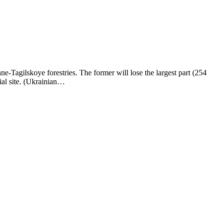
-Tagilskoye forestries. The former will lose the largest part (254
ial site. (Ukrainian…