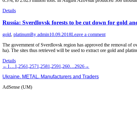
6.3%, to 2.623 million tons. In August Azovstal produced 308 thousan
Details
Russia: Sverdlovsk forests to be cut down for gold a
gold
,
platinum
By
admin
10.09.2018
Leave a comment
The government of Sverdlovsk region has approved the removal of over 
ha). The sites thus retrieved will be used to extract ore gold and pla
Details
←
1
…
1,256
1,257
1,258
1,259
1,260
…
2926
→
Ukraine. METAL. Manufacturers and Traders
AdSense (UM)