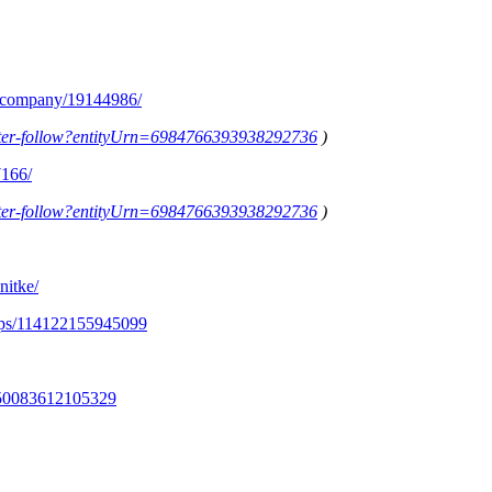
m/company/19144986/
letter-follow?entityUrn=6984766393938292736
)
7166/
letter-follow?entityUrn=6984766393938292736
)
nitke/
ups/114122155945099
350083612105329