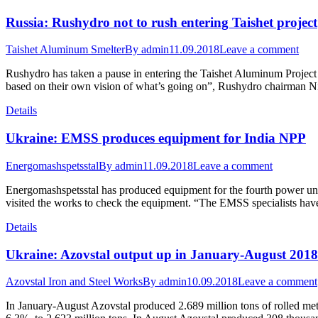
Russia: Rushydro not to rush entering Taishet project
Taishet Aluminum Smelter
By
admin
11.09.2018
Leave a comment
Rushydro has taken a pause in entering the Taishet Aluminum Project of
based on their own vision of what’s going on”, Rushydro chairman N
Details
Ukraine: EMSS produces equipment for India NPP
Energomashspetsstal
By
admin
11.09.2018
Leave a comment
Energomashspetsstal has produced equipment for the fourth power uni
visited the works to check the equipment. “The EMSS specialists hav
Details
Ukraine: Azovstal output up in January-August 2018
Azovstal Iron and Steel Works
By
admin
10.09.2018
Leave a comment
In January-August Azovstal produced 2.689 million tons of rolled met