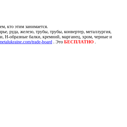
м, кто этим занимается.
е, руда, железо, трубы, трубы, конвертер, металлургия,
и, H-образные балки, кремний, марганец, хром, черные и
/metalukraine.com/trade-board
. Это
БЕСПЛАТНО
.