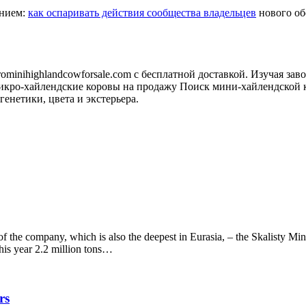
анием:
как оспаривать действия сообщества владельцев
нового обо
minihighlandcowforsale.com с бесплатной доставкой. Изучая зав
кро-хайлендские коровы на продажу Поиск мини-хайлендской к
генетики, цвета и экстерьера.
f the company, which is also the deepest in Eurasia, – the Skalisty Mine
this year 2.2 million tons…
rs