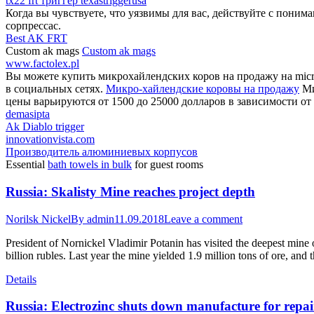
tx22 frt триггер texastriggerusa
Когда вы чувствуете, что уязвимы для вас, действуйте с поним
сорпрессас.
Best AK FRT
Custom ak mags
Custom ak mags
www.factolex.pl
Вы можете купить микрохайлендских коров на продажу на micro
в социальных сетях.
Микро-хайлендские коровы на продажу
Ми
цены варьируются от 1500 до 25000 долларов в зависимости от 
demasipta
Ak Diablo trigger
innovationvista.com
Производитель алюминиевых корпусов
Essential
bath towels in bulk
for guest rooms
Russia: Skalisty Mine reaches project depth
Norilsk Nickel
By
admin
11.09.2018
Leave a comment
President of Nornickel Vladimir Potanin has visited the deepest mine o
billion rubles. Last year the mine yielded 1.9 million tons of ore, and 
Details
Russia: Electrozinc shuts down manufacture for repai