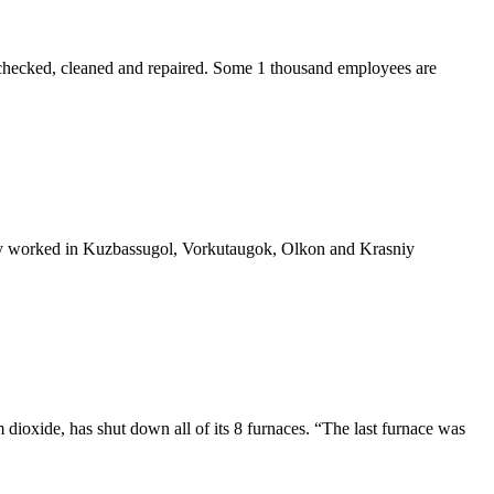
e checked, cleaned and repaired. Some 1 thousand employees are
ly worked in Kuzbassugol, Vorkutaugok, Olkon and Krasniy
dioxide, has shut down all of its 8 furnaces. “The last furnace was