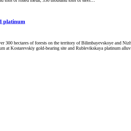
d tons of rolled metal, 336 thousand tons of steel…
nd platinum
300 hectares of forests on the territory of Bilimbayevskoye and Nizhne
tinum at Kostarevskiy gold-bearing site and Rublevikskaya platinum alluv