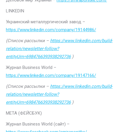
Деловой мир Украины –
https://smiraponitke.com/
LINKEDIN
Украинский металлургический завод –
https://www.linkedin.com/company/19144986/
(Список рассылки –
https://www.linkedin.com/build-
relation/newsletter-follow?
entityUrn=6984766393938292736
)
Журнал Business World –
https://www.linkedin.com/company/19147166/
(Список рассылки –
https://www.linkedin.com/build-
relation/newsletter-follow?
entityUrn=6984766393938292736
)
МЕТА (ФЕЙСБУК)
Журнал Business World (сайт) –