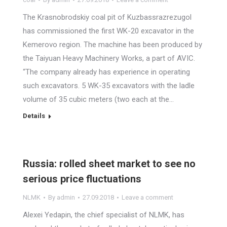
The Krasnobrodskiy coal pit of Kuzbassrazrezugol
has commissioned the first WK-20 excavator in the
Kemerovo region. The machine has been produced by
the Taiyuan Heavy Machinery Works, a part of AVIC.
“The company already has experience in operating
such excavators. 5 WK-35 excavators with the ladle
volume of 35 cubic meters (two each at the…
Details
Russia: rolled sheet market to see no
serious price fluctuations
NLMK
By
admin
27.09.2018
Leave a comment
Alexei Yedapin, the chief specialist of NLMK, has