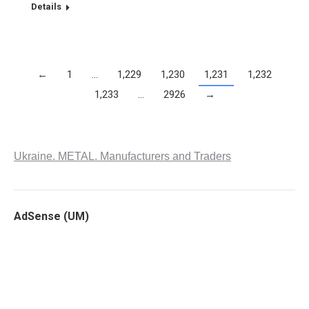
Details
←
1
…
1,229
1,230
1,231
1,232
1,233
…
2926
→
Ukraine. METAL. Manufacturers and Traders
AdSense (UM)