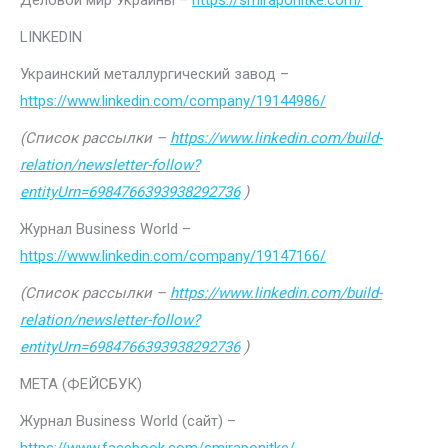
Деловой мир Украины –
https://smiraponitke.com/
LINKEDIN
Украинский металлургический завод –
https://www.linkedin.com/company/19144986/
(Список рассылки –
https://www.linkedin.com/build-
relation/newsletter-follow?
entityUrn=6984766393938292736
)
Журнал Business World –
https://www.linkedin.com/company/19147166/
(Список рассылки –
https://www.linkedin.com/build-
relation/newsletter-follow?
entityUrn=6984766393938292736
)
МЕТА (ФЕЙСБУК)
Журнал Business World (сайт) –