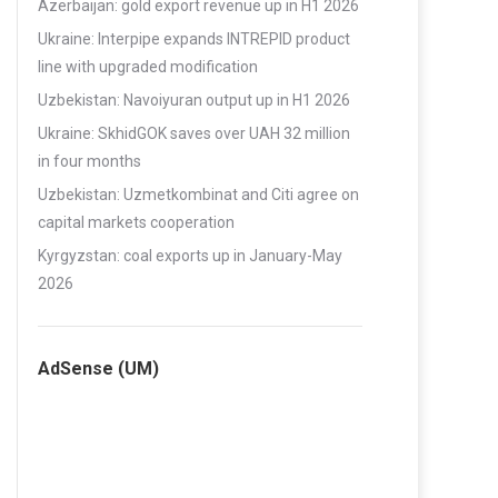
Azerbaijan: gold export revenue up in H1 2026
Ukraine: Interpipe expands INTREPID product
line with upgraded modification
Uzbekistan: Navoiyuran output up in H1 2026
Ukraine: SkhidGOK saves over UAH 32 million
in four months
Uzbekistan: Uzmetkombinat and Citi agree on
capital markets cooperation
Kyrgyzstan: coal exports up in January-May
2026
AdSense (UM)