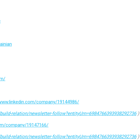
e
ainian
om/
/www.linkedin.com/company/19144986/
build-relation/newsletter-follow?entityUrn=6984766393938292736
)
.com/company/19147166/
build-relation/newsletter-follow?entityUrn=6984766393938292736
)