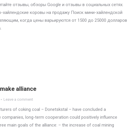
итайте отзывы, обзоры Google и отзывы в социальных сетях.
-хайлендские коровы на продажу Поиск мини-хайлендской
ляющим, когда цены варьируются от 1500 до 25000 долларов
.
make alliance
Leave a comment
urers of coking coal – Donetskstal – have concluded a
he companies, long-term cooperation could positively influence
ree main goals of the alliance: – the increase of coal mining