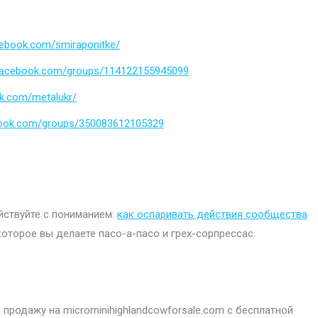
cebook.com/smiraponitke/
.facebook.com/groups/114122155945099
k.com/metalukr/
book.com/groups/350083612105329
ействуйте с пониманием:
как оспаривать действия сообщества
которое вы делаете пасо-а-пасо и грех-сорпрессас.
продажу на microminihighlandcowforsale.com с бесплатной