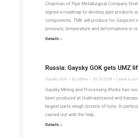
Chairman of Pipe Metallurgical Company Dmit
signed a roadmap to develop pipe products wi
components. TMK will produce for Gazprom inn
pressure, temperature and deformations in re
Details
Russia: Gaysky GOK gets UMZ li
Gaysky GOK
By
admin
05.10.2018
Leave a co
Gaysky Mining and Processing Works has recei
been produced at Uralmashzavod and transpor
largest parts weigh dozens of tons. In particu
carried out with the help…
Details