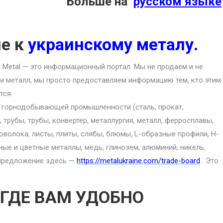
Больше на
русском языке
ие к
украинскому металу.
an Metal — это информационный портал. Мы не продаем и не
м металл, мы просто предоставляем информацию тем, кто этим
тся.
ю горнодобывающей промышленности (сталь, прокат,
 трубы, трубы, конвертер, металлургия, металл, ферросплавы,
роволока, листы, плиты, слябы, блюмы, L-образные профили, H-
ные и цветные металлы, медь, глинозем, алюминий, никель,
е предложение здесь —
https://metalukraine.com/trade-board
. Это
 ГДЕ ВАМ УДОБНО