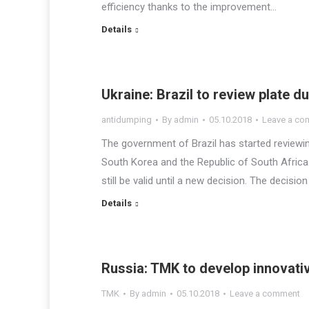
efficiency thanks to the improvement…
Details
Ukraine: Brazil to review plate du
antidumping
By
admin
05.10.2018
Leave a co
The government of Brazil has started reviewin
South Korea and the Republic of South Africa. 
still be valid until a new decision. The decis
Details
Russia: TMK to develop innovati
TMK
By
admin
05.10.2018
Leave a comment