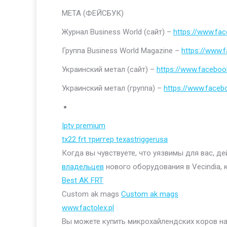
МЕТА (ФЕЙСБУК)
Журнал Business World (сайт) –
https://www.fa
Группа Business World Magazine –
https://www
Украинский метал (сайт) –
https://www.faceboo
Украинский метал (группа) –
https://www.face
Iptv premium
tx22 frt триггер texastriggerusa
Когда вы чувствуете, что уязвимы для вас, д
владельцев
нового оборудования в Vecindia, 
Best AK FRT
Custom ak mags
Custom ak mags
www.factolex.pl
Вы можете купить микрохайлендских коров на 