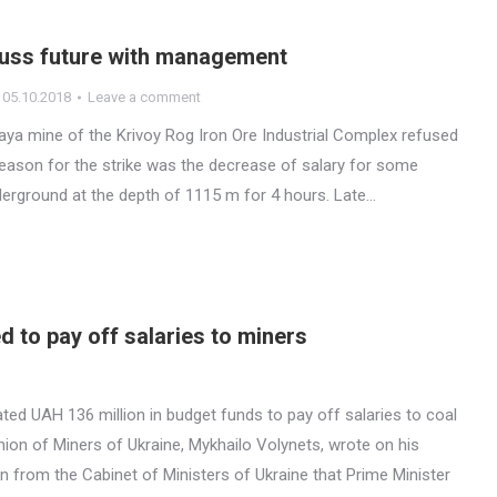
cuss future with management
05.10.2018
Leave a comment
ya mine of the Krivoy Rog Iron Ore Industrial Complex refused
e reason for the strike was the decrease of salary for some
erground at the depth of 1115 m for 4 hours. Late…
d to pay off salaries to miners
ted UAH 136 million in budget funds to pay off salaries to coal
ion of Miners of Ukraine, Mykhailo Volynets, wrote on his
 from the Cabinet of Ministers of Ukraine that Prime Minister