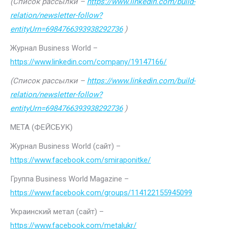
(Список рассылки –
https://www.linkedin.com/build-
relation/newsletter-follow?
entityUrn=6984766393938292736
)
Журнал Business World –
https://www.linkedin.com/company/19147166/
(Список рассылки –
https://www.linkedin.com/build-
relation/newsletter-follow?
entityUrn=6984766393938292736
)
МЕТА (ФЕЙСБУК)
Журнал Business World (сайт) –
https://www.facebook.com/smiraponitke/
Группа Business World Magazine –
https://www.facebook.com/groups/114122155945099
Украинский метал (сайт) –
https://www.facebook.com/metalukr/