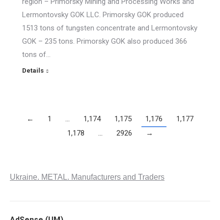
region – Primorsky Mining and Processing Works and
Lermontovsky GOK LLC. Primorsky GOK produced
1513 tons of tungsten concentrate and Lermontovsky
GOK – 235 tons. Primorsky GOK also produced 366
tons of…
Details
←
1
…
1,174
1,175
1,176
1,177
1,178
…
2926
→
Ukraine. METAL. Manufacturers and Traders
AdSense (UM)