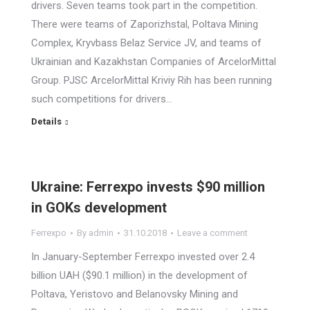
drivers. Seven teams took part in the competition.
There were teams of Zaporizhstal, Poltava Mining
Complex, Kryvbass Belaz Service JV, and teams of
Ukrainian and Kazakhstan Companies of ArcelorMittal
Group. PJSC ArcelorMittal Kriviy Rih has been running
such competitions for drivers…
Details
Ukraine: Ferrexpo invests $90 million
in GOKs development
Ferrexpo
By
admin
31.10.2018
Leave a comment
In January-September Ferrexpo invested over 2.4
billion UAH ($90.1 million) in the development of
Poltava, Yeristovo and Belanovsky Mining and