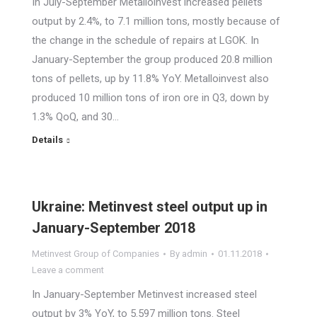
In July-September Metalloinvest increased pellets
output by 2.4%, to 7.1 million tons, mostly because of
the change in the schedule of repairs at LGOK. In
January-September the group produced 20.8 million
tons of pellets, up by 11.8% YoY. Metalloinvest also
produced 10 million tons of iron ore in Q3, down by
1.3% QoQ, and 30…
Details
Ukraine: Metinvest steel output up in
January-September 2018
Metinvest Group of Companies
By
admin
01.11.2018
Leave a comment
In January-September Metinvest increased steel
output by 3% YoY, to 5.597 million tons. Steel