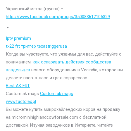
Украинский метал (группа) –
https://www.facebook.com/groups/350083612105329
Iptv premium
tx22 frt триггер texastriggerusa
Когда вы чувствуете, что уязвимы для вас, действуйте с
пониманием:
как оспаривать действия сообщества
владельцев
нового оборудования в Vecindia, которое вы
делаете пасо-а-пасо и грех-сорпрессас.
Best AK FRT
Custom ak mags
Custom ak mags
www.factolex.pl
Вы можете купить микрохайлендских коров на продажу
на microminihighlandcowforsale.com с бесплатной
доставкой. Изучая заводчиков в Интернете, читайте