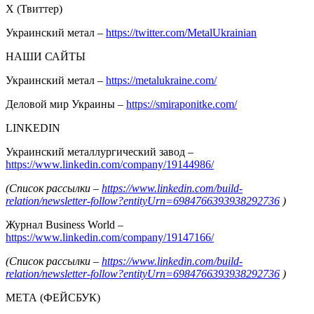
Х (Твиттер)
Украинский метал –
https://twitter.com/MetalUkrainian
НАШИ САЙТЫ
Украинский метал –
https://metalukraine.com/
Деловой мир Украины –
https://smiraponitke.com/
LINKEDIN
Украинский металлургический завод –
https://www.linkedin.com/company/19144986/
(Список рассылки –
https://www.linkedin.com/build-
relation/newsletter-follow?entityUrn=6984766393938292736
)
Журнал Business World –
https://www.linkedin.com/company/19147166/
(Список рассылки –
https://www.linkedin.com/build-
relation/newsletter-follow?entityUrn=6984766393938292736
)
МЕТА (ФЕЙСБУК)