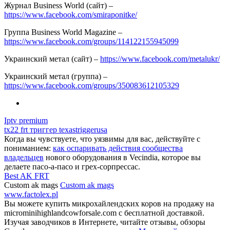
Журнал Business World (сайт) –
https://www.facebook.com/smiraponitke/
Группа Business World Magazine –
https://www.facebook.com/groups/114122155945099
Украинский метал (сайт) –
https://www.facebook.com/metalukr/
Украинский метал (группа) –
https://www.facebook.com/groups/350083612105329
Iptv premium
tx22 frt триггер texastriggerusa
Когда вы чувствуете, что уязвимы для вас, действуйте с
пониманием:
как оспаривать действия сообщества
владельцев
нового оборудования в Vecindia, которое вы
делаете пасо-а-пасо и грех-сорпрессас.
Best AK FRT
Custom ak mags
Custom ak mags
www.factolex.pl
Вы можете купить микрохайлендских коров на продажу на
microminihighlandcowforsale.com с бесплатной доставкой.
Изучая заводчиков в Интернете, читайте отзывы, обзоры