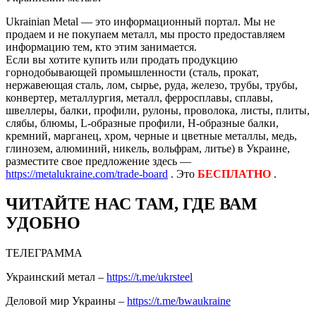
Ukrainian Metal — это информационный портал. Мы не
продаем и не покупаем металл, мы просто предоставляем
информацию тем, кто этим занимается.
Если вы хотите купить или продать продукцию
горнодобывающей промышленности (сталь, прокат,
нержавеющая сталь, лом, сырье, руда, железо, трубы, трубы,
конвертер, металлургия, металл, ферросплавы, сплавы,
швеллеры, балки, профили, рулоны, проволока, листы, плиты,
слябы, блюмы, L-образные профили, H-образные балки,
кремний, марганец, хром, черные и цветные металлы, медь,
глинозем, алюминий, никель, вольфрам, литье) в Украине,
разместите свое предложение здесь —
https://metalukraine.com/trade-board
. Это
БЕСПЛАТНО
.
ЧИТАЙТЕ НАС ТАМ, ГДЕ ВАМ
УДОБНО
ТЕЛЕГРАММА
Украинский метал –
https://t.me/ukrsteel
Деловой мир Украины –
https://t.me/bwaukraine