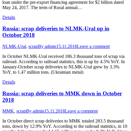
loan under the pre-export financing agreement for $2 billion dated
May 24, 2017. The term of Rusal annual…
Details
Russia: scrap deliveries to NLMK-Ural up in
October 2018
NLMK-Ural
,
scrap
By
admin
15.11.2018
Leave a comment
In October NLMK-Ural received 186.3 thousand tons of scrap via
railroad. According to railroad statistics, this is up by 4.5% YoY. In
January-October scrap deliveries to NLMK-Ural grew by 3.3%
YoY, to 1.47 million tons. (Ukrainian metal)
Details
Russia: scrap deliveries to MMK down in October
2018
MMK
,
scrap
By
admin
15.11.2018
Leave a comment
In October direct scrap deliveries to MMK totaled 283.5 thousand
tons, down by 12.9% YoY. According to the railroad statistics, in 10