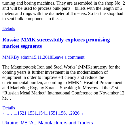
turning and boring machines. They are assembled in the shop No. 2
and will be used to process bulk parts – billets with the length of 5
meters and rings with the diameter of 4 meters. So far the shop had
to sent bulk components to the…
Details
Russia: MMK successfully explores promising
market segments
MMK
By
admin
15.11.2018
Leave a comment
The Magnitogorsk Iron and Steel Works’ (MMK) strategy for the
coming years is further investment in the modernization of
equipment in order to improve efficiency and reduce the
environmental burden, according to MMK’s Head of Procurement
and Marketing Evgeny Sarana. Speaking in Moscow at the 21st
“Russian Metal Market” International Conference on November 12,
he…
Details
←
1
…
1,152
1,153
1,154
1,155
1,156
…
2926
→
Ukraine. METAL. Manufacturers and Traders