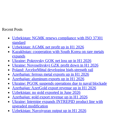
Recent Posts
Uzbekistan: NGMK renews compliance with ISO 37301
standard
Uzbekistan: AGMK net profit up in H1 2026
Kazakhstan: cooperation with South Korea on rare metals
expands
Ukraine: Pokrovsky GOK net loss up in H1 2026
Ukraine: Novoselivskyi GZK profit down in H1 2026
Poland: ArcelorMittal developing high-strength rail
Azerbaijan: ferrous metal exports up in H1 2026
Azerbaijan: aluminum exports up in H1 2026
Ukraine: PGOK suspends operations due to naval blockade
Azerbaijan: AzerGold export revenue up in H1 2026
Uzbekistan: no gold exported in June 2026
Azerbaijan: gold export revenue up in H1 2026
Ukraine: Interpipe expands INTREPID product line with
upgraded modification
Uzbekistan: Navoiyuran output up in H1 2026