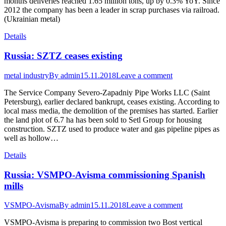
months deliveries reached 1.65 million tons, up by 0.3% YoY. Since
2012 the company has been a leader in scrap purchases via railroad.
(Ukrainian metal)
Details
Russia: SZTZ ceases existing
metal industry
By
admin
15.11.2018
Leave a comment
The Service Company Severo-Zapadniy Pipe Works LLC (Saint
Petersburg), earlier declared bankrupt, ceases existing. According to
local mass media, the demolition of the premises has started. Earlier
the land plot of 6.7 ha has been sold to Setl Group for housing
construction. SZTZ used to produce water and gas pipeline pipes as
well as hollow…
Details
Russia: VSMPO-Avisma commissioning Spanish
mills
VSMPO-Avisma
By
admin
15.11.2018
Leave a comment
VSMPO-Avisma is preparing to commission two Bost vertical