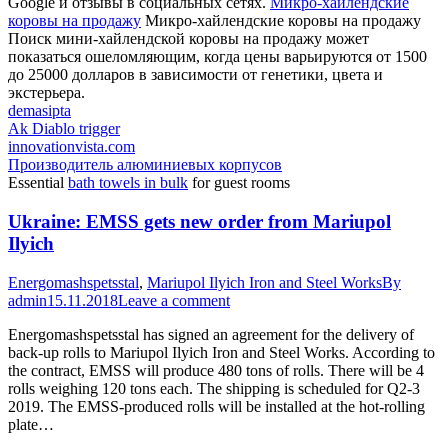
Google и отзывы в социальных сетях.
Микро-хайлендские
коровы на продажу
Микро-хайлендские коровы на продажу
Поиск мини-хайлендской коровы на продажу может
показаться ошеломляющим, когда цены варьируются от 1500
до 25000 долларов в зависимости от генетики, цвета и
экстерьера.
demasipta
Ak Diablo trigger
innovationvista.com
Производитель алюминиевых корпусов
Essential
bath towels in bulk
for guest rooms
Ukraine: EMSS gets new order from Mariupol
Ilyich
Energomashspetsstal
,
Mariupol Ilyich Iron and Steel Works
By
admin
15.11.2018
Leave a comment
Energomashspetsstal has signed an agreement for the delivery of
back-up rolls to Mariupol Ilyich Iron and Steel Works. According to
the contract, EMSS will produce 480 tons of rolls. There will be 4
rolls weighing 120 tons each. The shipping is scheduled for Q2-3
2019. The EMSS-produced rolls will be installed at the hot-rolling
plate…