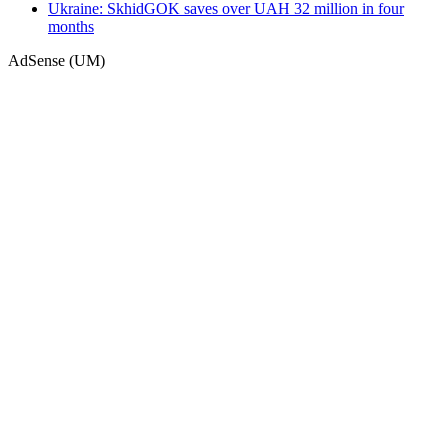
Ukraine: SkhidGOK saves over UAH 32 million in four
months
AdSense (UM)