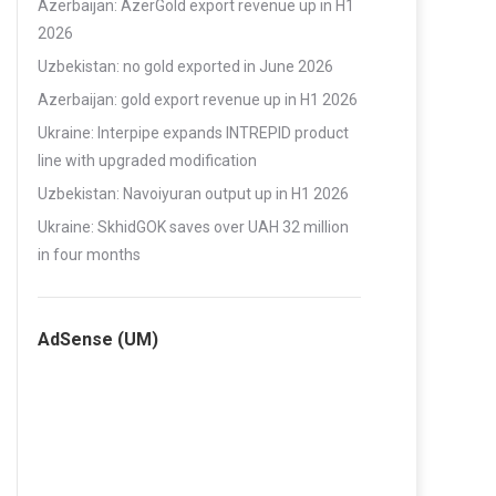
Azerbaijan: AzerGold export revenue up in H1
2026
Uzbekistan: no gold exported in June 2026
Azerbaijan: gold export revenue up in H1 2026
Ukraine: Interpipe expands INTREPID product
line with upgraded modification
Uzbekistan: Navoiyuran output up in H1 2026
Ukraine: SkhidGOK saves over UAH 32 million
in four months
AdSense (UM)