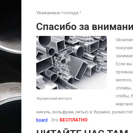
Уважаемые господа !
Спасибо за вниман
Ukraini
покупае
занимае
Если вы
промышл
железо,
сплавы,
слябы, 
Украинский металл
маргане
никель, вольфрам, литье) в Украине, размест
board
. Это
БЕСПЛАТНО
.