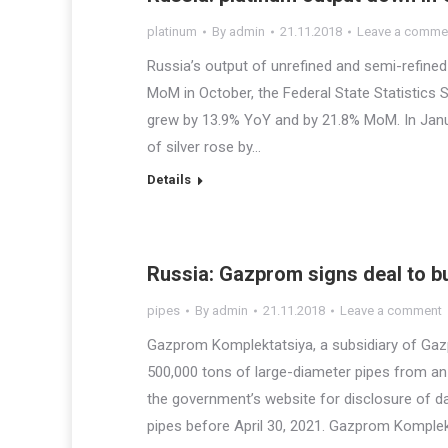
platinum
By
admin
21.11.2018
Leave a comme
Russia’s output of unrefined and semi-refine
MoM in October, the Federal State Statistics S
grew by 13.9% YoY and by 21.8% MoM. In Janu
of silver rose by…
Details
Russia: Gazprom signs deal to bu
pipes
By
admin
21.11.2018
Leave a comment
Gazprom Komplektatsiya, a subsidiary of Gazpr
500,000 tons of large-diameter pipes from an
the government’s website for disclosure of da
pipes before April 30, 2021. Gazprom Komple