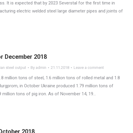
s. It is expected that by 2023 Severstal for the first time in
cturing electric welded steel large diameter pipes and joints of
for December 2018
ian steel output
By
admin
21.11.2018
Leave a comment
 million tons of steel, 1.6 million tons of rolled metal and 1.8
llurgprom, in October Ukraine produced 1.79 million tons of
79 million tons of pig iron. As of November 14, 19…
 October 2018