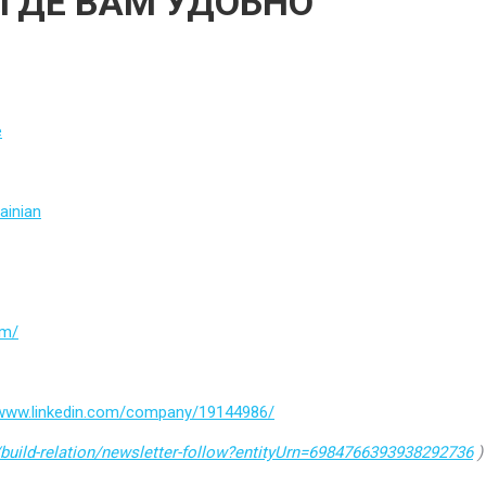
 ГДЕ ВАМ УДОБНО
e
ainian
om/
/www.linkedin.com/company/19144986/
build-relation/newsletter-follow?entityUrn=6984766393938292736
)