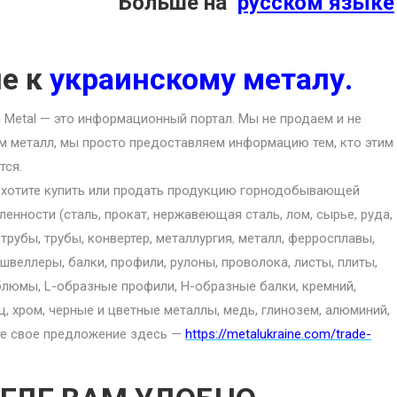
Больше на
русском языке
ие к
украинскому металу.
an Metal — это информационный портал. Мы не продаем и не
м металл, мы просто предоставляем информацию тем, кто этим
тся.
 хотите купить или продать продукцию горнодобывающей
енности (сталь, прокат, нержавеющая сталь, лом, сырье, руда,
 трубы, трубы, конвертер, металлургия, металл, ферросплавы,
 швеллеры, балки, профили, рулоны, проволока, листы, плиты,
блюмы, L-образные профили, H-образные балки, кремний,
ц, хром, черные и цветные металлы, медь, глинозем, алюминий,
ите свое предложение здесь —
https://metalukraine.com/trade-