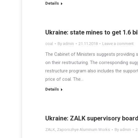
Details
Ukraine: state mines to get 1.6 b
coal
By
admin
21.11.2018
Leave a comment
The Cabinet of Ministers suggests providing st
on their restructuring. The corresponding sugg
restructure program also includes the suppor
price of coal. The…
Details
Ukraine: ZALK supervisory board
ZALK
,
Zaporozhye Aluminum Works
By
admin
2