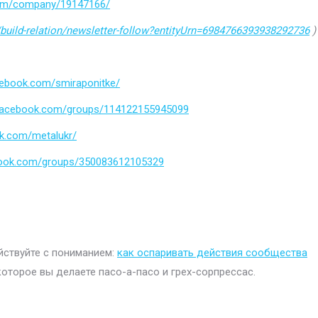
.com/company/19147166/
build-relation/newsletter-follow?entityUrn=6984766393938292736
)
cebook.com/smiraponitke/
.facebook.com/groups/114122155945099
k.com/metalukr/
book.com/groups/350083612105329
ействуйте с пониманием:
как оспаривать действия сообщества
которое вы делаете пасо-а-пасо и грех-сорпрессас.