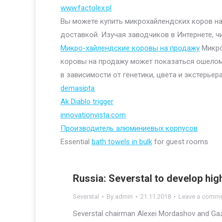
www.factolex.pl
Вы можете купить микрохайлендских коров на 
доставкой. Изучая заводчиков в Интернете, ч
Микро-хайлендские коровы на продажу
Микро
коровы на продажу может показаться ошелом
в зависимости от генетики, цвета и экстерьера
demasipta
Ak Diablo trigger
innovationvista.com
Производитель алюминиевых корпусов
Essential
bath towels in bulk
for guest rooms
Russia: Severstal to develop hi
Severstal
By
admin
21.11.2018
Leave a comm
Severstal chairman Alexei Mordashov and Gaz