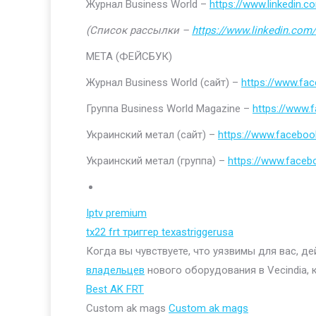
Журнал Business World –
https://www.linkedin
(Список рассылки –
https://www.linkedin.com/
МЕТА (ФЕЙСБУК)
Журнал Business World (сайт) –
https://www.fa
Группа Business World Magazine –
https://www
Украинский метал (сайт) –
https://www.faceboo
Украинский метал (группа) –
https://www.face
Iptv premium
tx22 frt триггер texastriggerusa
Когда вы чувствуете, что уязвимы для вас, д
владельцев
нового оборудования в Vecindia, 
Best AK FRT
Custom ak mags
Custom ak mags