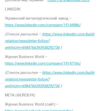
Деловой мир Украины –
https://smiraponitke.com/
LINKEDIN
Украинский металлургический завод –
https://www.linkedin.com/company/19144986/
(Список рассылки –
https://www.linkedin.com/build-
relation/newsletter-follow?
entityUrn=6984766393938292736
)
Журнал Business World –
https://www.linkedin.com/company/19147166/
(Список рассылки –
https://www.linkedin.com/build-
relation/newsletter-follow?
entityUrn=6984766393938292736
)
МЕТА (ФЕЙСБУК)
Журнал Business World (сайт) –