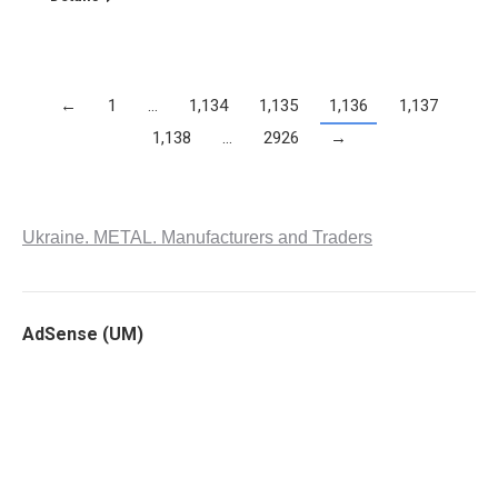
←
1
…
1,134
1,135
1,136
1,137
1,138
…
2926
→
Ukraine. METAL. Manufacturers and Traders
AdSense (UM)