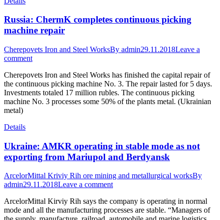
Details
Russia: ChermK completes continuous picking
machine repair
Cherepovets Iron and Steel Works
By
admin
29.11.2018
Leave a
comment
Cherepovets Iron and Steel Works has finished the capital repair of
the continuous picking machine No. 3. The repair lasted for 5 days.
Investments totaled 17 million rubles. The continuous picking
machine No. 3 processes some 50% of the plants metal. (Ukrainian
metal)
Details
Ukraine: AMKR operating in stable mode as not
exporting from Mariupol and Berdyansk
ArcelorMittal Kriviy Rih ore mining and metallurgical works
By
admin
29.11.2018
Leave a comment
ArcelorMittal Kirviy Rih says the company is operating in normal
mode and all the manufacturing processes are stable. “Managers of
the supply, manufacture, railroad, automobile and marine logistics