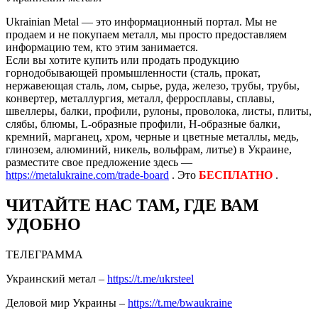
Ukrainian Metal — это информационный портал. Мы не
продаем и не покупаем металл, мы просто предоставляем
информацию тем, кто этим занимается.
Если вы хотите купить или продать продукцию
горнодобывающей промышленности (сталь, прокат,
нержавеющая сталь, лом, сырье, руда, железо, трубы, трубы,
конвертер, металлургия, металл, ферросплавы, сплавы,
швеллеры, балки, профили, рулоны, проволока, листы, плиты,
слябы, блюмы, L-образные профили, H-образные балки,
кремний, марганец, хром, черные и цветные металлы, медь,
глинозем, алюминий, никель, вольфрам, литье) в Украине,
разместите свое предложение здесь —
https://metalukraine.com/trade-board
. Это
БЕСПЛАТНО
.
ЧИТАЙТЕ НАС ТАМ, ГДЕ ВАМ
УДОБНО
ТЕЛЕГРАММА
Украинский метал –
https://t.me/ukrsteel
Деловой мир Украины –
https://t.me/bwaukraine