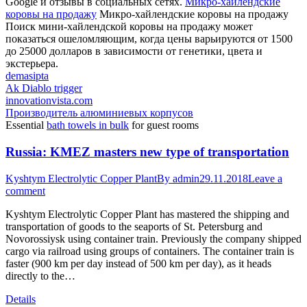
Google и отзывы в социальных сетях.
Микро-хайлендские
коровы на продажу
Микро-хайлендские коровы на продажу
Поиск мини-хайлендской коровы на продажу может
показаться ошеломляющим, когда цены варьируются от 1500
до 25000 долларов в зависимости от генетики, цвета и
экстерьера.
demasipta
Ak Diablo trigger
innovationvista.com
Производитель алюминиевых корпусов
Essential
bath towels in bulk
for guest rooms
Russia: KMEZ masters new type of transportation
Kyshtym Electrolytic Copper Plant
By
admin
29.11.2018
Leave a
comment
Kyshtym Electrolytic Copper Plant has mastered the shipping and
transportation of goods to the seaports of St. Petersburg and
Novorossiysk using container train. Previously the company shipped
cargo via railroad using groups of containers. The container train is
faster (900 km per day instead of 500 km per day), as it heads
directly to the…
Details