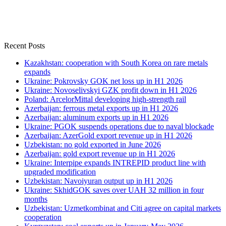
Recent Posts
Kazakhstan: cooperation with South Korea on rare metals
expands
Ukraine: Pokrovsky GOK net loss up in H1 2026
Ukraine: Novoselivskyi GZK profit down in H1 2026
Poland: ArcelorMittal developing high-strength rail
Azerbaijan: ferrous metal exports up in H1 2026
Azerbaijan: aluminum exports up in H1 2026
Ukraine: PGOK suspends operations due to naval blockade
Azerbaijan: AzerGold export revenue up in H1 2026
Uzbekistan: no gold exported in June 2026
Azerbaijan: gold export revenue up in H1 2026
Ukraine: Interpipe expands INTREPID product line with
upgraded modification
Uzbekistan: Navoiyuran output up in H1 2026
Ukraine: SkhidGOK saves over UAH 32 million in four
months
Uzbekistan: Uzmetkombinat and Citi agree on capital markets
cooperation