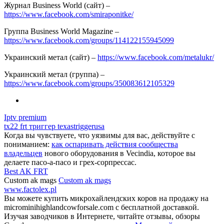
Журнал Business World (сайт) –
https://www.facebook.com/smiraponitke/
Группа Business World Magazine –
https://www.facebook.com/groups/114122155945099
Украинский метал (сайт) –
https://www.facebook.com/metalukr/
Украинский метал (группа) –
https://www.facebook.com/groups/350083612105329
Iptv premium
tx22 frt триггер texastriggerusa
Когда вы чувствуете, что уязвимы для вас, действуйте с
пониманием:
как оспаривать действия сообщества
владельцев
нового оборудования в Vecindia, которое вы
делаете пасо-а-пасо и грех-сорпрессас.
Best AK FRT
Custom ak mags
Custom ak mags
www.factolex.pl
Вы можете купить микрохайлендских коров на продажу на
microminihighlandcowforsale.com с бесплатной доставкой.
Изучая заводчиков в Интернете, читайте отзывы, обзоры