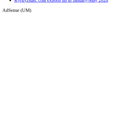
Kyrgyzstan: coal exports up in January-May 2026
AdSense (UM)