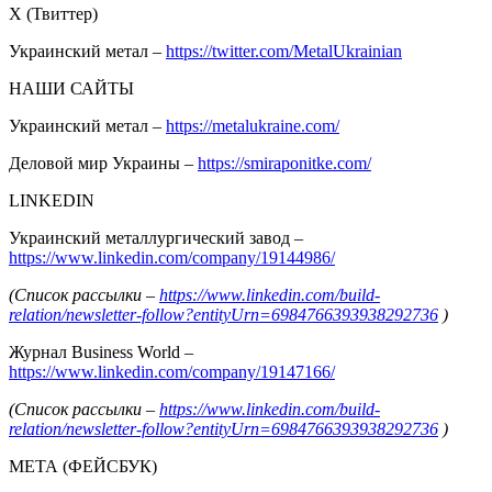
Х (Твиттер)
Украинский метал –
https://twitter.com/MetalUkrainian
НАШИ САЙТЫ
Украинский метал –
https://metalukraine.com/
Деловой мир Украины –
https://smiraponitke.com/
LINKEDIN
Украинский металлургический завод –
https://www.linkedin.com/company/19144986/
(Список рассылки –
https://www.linkedin.com/build-
relation/newsletter-follow?entityUrn=6984766393938292736
)
Журнал Business World –
https://www.linkedin.com/company/19147166/
(Список рассылки –
https://www.linkedin.com/build-
relation/newsletter-follow?entityUrn=6984766393938292736
)
МЕТА (ФЕЙСБУК)