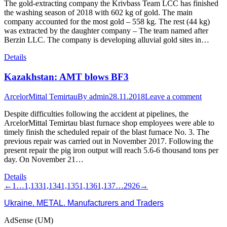
The gold-extracting company the Krivbass Team LCC has finished
the washing season of 2018 with 602 kg of gold. The main
company accounted for the most gold – 558 kg. The rest (44 kg)
was extracted by the daughter company – The team named after
Berzin LLC. The company is developing alluvial gold sites in…
Details
Kazakhstan: AMT blows BF3
ArcelorMittal Temirtau
By
admin
28.11.2018
Leave a comment
Despite difficulties following the accident at pipelines, the
ArcelorMittal Temirtau blast furnace shop employees were able to
timely finish the scheduled repair of the blast furnace No. 3. The
previous repair was carried out in November 2017. Following the
present repair the pig iron output will reach 5.6-6 thousand tons per
day. On November 21…
Details
←
1
…
1,133
1,134
1,135
1,136
1,137
…
2926
→
Ukraine. METAL. Manufacturers and Traders
AdSense (UM)