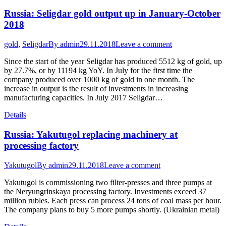
Russia: Seligdar gold output up in January-October
2018
gold
,
Seligdar
By
admin
29.11.2018
Leave a comment
Since the start of the year Seligdar has produced 5512 kg of gold, up
by 27.7%, or by 11194 kg YoY. In July for the first time the
company produced over 1000 kg of gold in one month. The
increase in output is the result of investments in increasing
manufacturing capacities. In July 2017 Seligdar…
Details
Russia: Yakutugol replacing machinery at
processing factory
Yakutugol
By
admin
29.11.2018
Leave a comment
Yakutugol is commissioning two filter-presses and three pumps at
the Neryungrinskaya processing factory. Investments exceed 37
million rubles. Each press can process 24 tons of coal mass per hour.
The company plans to buy 5 more pumps shortly. (Ukrainian metal)