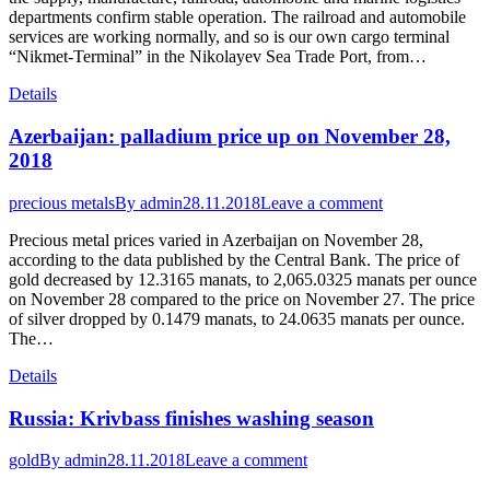
departments confirm stable operation. The railroad and automobile
services are working normally, and so is our own cargo terminal
“Nikmet-Terminal” in the Nikolayev Sea Trade Port, from…
Details
Azerbaijan: palladium price up on November 28,
2018
precious metals
By
admin
28.11.2018
Leave a comment
Precious metal prices varied in Azerbaijan on November 28,
according to the data published by the Central Bank. The price of
gold decreased by 12.3165 manats, to 2,065.0325 manats per ounce
on November 28 compared to the price on November 27. The price
of silver dropped by 0.1479 manats, to 24.0635 manats per ounce.
The…
Details
Russia: Krivbass finishes washing season
gold
By
admin
28.11.2018
Leave a comment