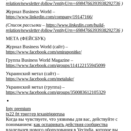
relation/newsletter-follow?entityUrn=6984766393938292736
)
Журнал Business World –
https://www.linkedin.com/company/19147166/
(Список рассылки –
https://www.linkedin.com/build-
relation/newsletter-follow?entityUrn=6984766393938292736
)
МЕТА (ФЕЙСБУК)
Журнал Business World (сайт) –
https://www.facebook.com/smiraponitke/
Группа Business World Magazine –
https://www.facebook.com/groups/114122155945099
Украинский метал (сайт) –
https://www.facebook.com/metalukr/
Украинский метал (группа) –
https://www.facebook.com/groups/350083612105329
Iptv premium
tx22 frt триггер texastriggerusa
Когда вы чувствуете, что уязвимы для вас, действуйте с
пониманием:
как оспаривать действия сообщества
владельцев
нового оборудования в Vecindia, которое вы