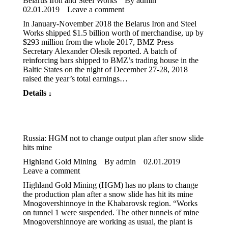
Belarus Iron and Steel Works
By
admin
02.01.2019
Leave a comment
In January-November 2018 the Belarus Iron and Steel
Works shipped $1.5 billion worth of merchandise, up by
$293 million from the whole 2017, BMZ Press
Secretary Alexander Olesik reported. A batch of
reinforcing bars shipped to BMZ’s trading house in the
Baltic States on the night of December 27-28, 2018
raised the year’s total earnings…
Details
Russia: HGM not to change output plan after snow slide
hits mine
Highland Gold Mining
By
admin
02.01.2019
Leave a comment
Highland Gold Mining (HGM) has no plans to change
the production plan after a snow slide has hit its mine
Mnogovershinnoye in the Khabarovsk region. “Works
on tunnel 1 were suspended. The other tunnels of mine
Mnogovershinnoye are working as usual, the plant is