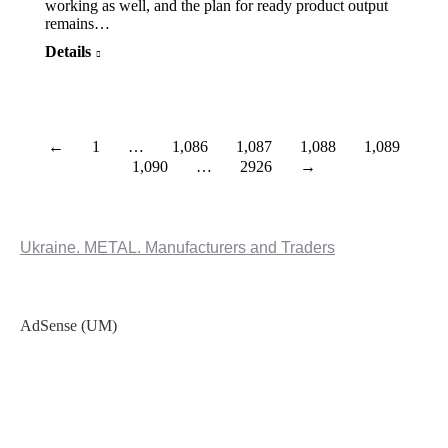
working as well, and the plan for ready product output
remains…
Details
←
1
…
1,086
1,087
1,088
1,089
1,090
…
2926
→
Ukraine. METAL. Manufacturers and Traders
AdSense (UM)