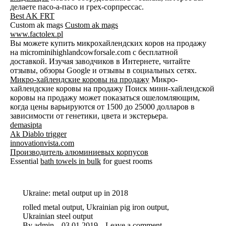
делаете пасо-а-пасо и грех-сорпрессас.
Best AK FRT
Custom ak mags
Custom ak mags
www.factolex.pl
Вы можете купить микрохайлендских коров на продажу
на microminihighlandcowforsale.com с бесплатной
доставкой. Изучая заводчиков в Интернете, читайте
отзывы, обзоры Google и отзывы в социальных сетях.
Микро-хайлендские коровы на продажу
Микро-
хайлендские коровы на продажу Поиск мини-хайлендской
коровы на продажу может показаться ошеломляющим,
когда цены варьируются от 1500 до 25000 долларов в
зависимости от генетики, цвета и экстерьера.
demasipta
Ak Diablo trigger
innovationvista.com
Производитель алюминиевых корпусов
Essential
bath towels in bulk
for guest rooms
Ukraine: metal output up in 2018
rolled metal output
,
Ukrainian pig iron output
,
Ukrainian steel output
By
admin
03.01.2019
Leave a comment