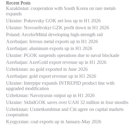
Recent Posts
Kazakhstan: cooperation with South Korea on rare metals
expands
Ukraine: Pokrovsky GOK net loss up in H1 2026
Ukraine: Novoselivskyi GZK profit down in H1 2026
Poland: ArcelorMittal developing high-strength rail
Azerbaijan: ferrous metal exports up in H1 2026
Azerbaijan: aluminum exports up in H1 2026
Ukraine: PGOK suspends operations due to naval blockade
Azerbaijan: AzerGold export revenue up in H1 2026
Uzbekistan: no gold exported in June 2026
Azerbaijan: gold export revenue up in H1 2026
Ukraine: Interpipe expands INTREPID product line with
upgraded modification
Uzbekistan: Navoiyuran output up in H1 2026
Ukraine: SkhidGOK saves over UAH 32 million in four months
Uzbekistan: Uzmetkombinat and Citi agree on capital markets
cooperation
Kyrgyzstan: coal exports up in January-May 2026