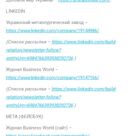
Деловой мир Украины –
https://smiraponitke.com/
LINKEDIN
Украинский металлургический завод –
https://www.linkedin.com/company/19144986/
(Список рассылки –
https://www.linkedin.com/build-
relation/newsletter-follow?
entityUrn=6984766393938292736
)
Журнал Business World –
https://www.linkedin.com/company/19147166/
(Список рассылки –
https://www.linkedin.com/build-
relation/newsletter-follow?
entityUrn=6984766393938292736
)
МЕТА (ФЕЙСБУК)
Журнал Business World (сайт) –