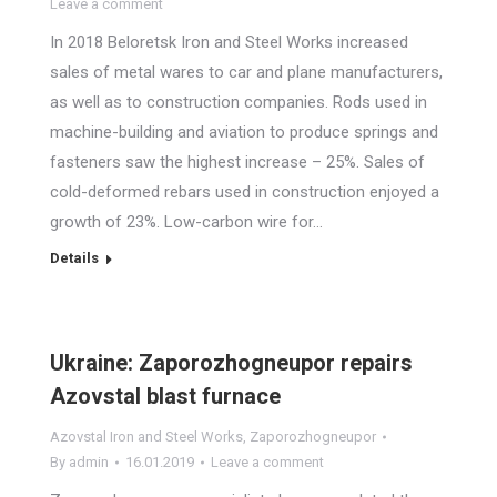
Leave a comment
In 2018 Beloretsk Iron and Steel Works increased
sales of metal wares to car and plane manufacturers,
as well as to construction companies. Rods used in
machine-building and aviation to produce springs and
fasteners saw the highest increase – 25%. Sales of
cold-deformed rebars used in construction enjoyed a
growth of 23%. Low-carbon wire for…
Details
Ukraine: Zaporozhogneupor repairs
Azovstal blast furnace
Azovstal Iron and Steel Works
,
Zaporozhogneupor
By
admin
16.01.2019
Leave a comment