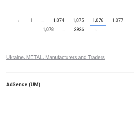
←
1
…
1,074
1,075
1,076
1,077
1,078
…
2926
→
Ukraine. METAL. Manufacturers and Traders
AdSense (UM)