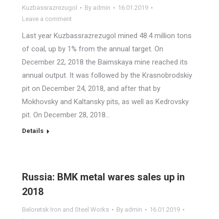
Kuzbassrazrezugol
By
admin
16.01.2019
Leave a comment
Last year Kuzbassrazrezugol mined 48.4 million tons
of coal, up by 1% from the annual target. On
December 22, 2018 the Baimskaya mine reached its
annual output. It was followed by the Krasnobrodskiy
pit on December 24, 2018, and after that by
Mokhovsky and Kaltansky pits, as well as Kedrovsky
pit. On December 28, 2018…
Details
Russia: BMK metal wares sales up in
2018
Beloretsk Iron and Steel Works
By
admin
16.01.2019