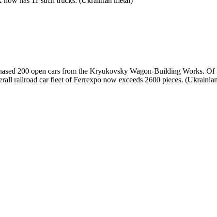
 now has 11 such trucks. (Ukrainian metal)
rchased 200 open cars from the Kryukovsky Wagon-Building Works. Of
erall railroad car fleet of Ferrexpo now exceeds 2600 pieces. (Ukrainia