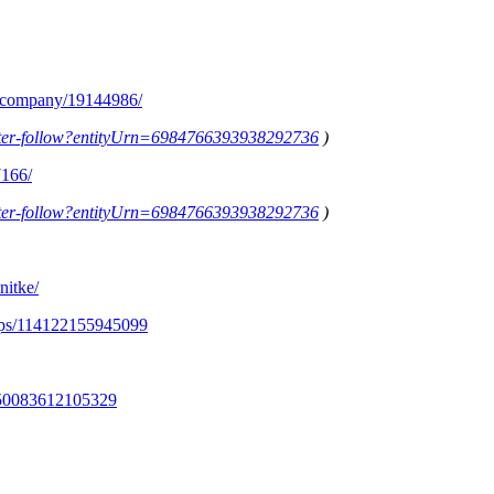
m/company/19144986/
letter-follow?entityUrn=6984766393938292736
)
7166/
letter-follow?entityUrn=6984766393938292736
)
nitke/
ups/114122155945099
350083612105329