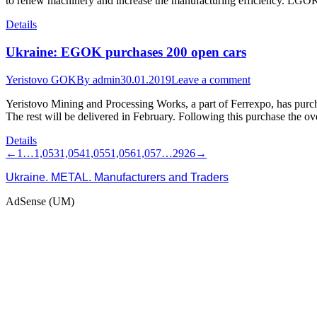
to renew machinery and increase the manufacturing efficiency. LGOK
Details
Ukraine: EGOK purchases 200 open cars
Yeristovo GOK
By
admin
30.01.2019
Leave a comment
Yeristovo Mining and Processing Works, a part of Ferrexpo, has pu
The rest will be delivered in February. Following this purchase the ov
Details
←
1
…
1,053
1,054
1,055
1,056
1,057
…
2926
→
Ukraine. METAL. Manufacturers and Traders
AdSense (UM)