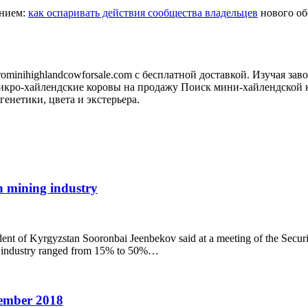
анием:
как оспаривать действия сообщества владельцев
нового обо
minihighlandcowforsale.com с бесплатной доставкой. Изучая зав
кро-хайлендские коровы на продажу Поиск мини-хайлендской к
генетики, цвета и экстерьера.
in mining industry
resident of Kyrgyzstan Sooronbai Jeenbekov said at a meeting of the Sec
ing industry ranged from 15% to 50%…
tember 2018