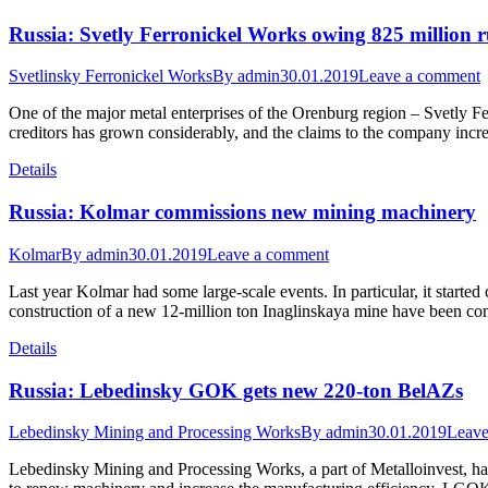
Russia: Svetly Ferronickel Works owing 825 million r
Svetlinsky Ferronickel Works
By
admin
30.01.2019
Leave a comment
One of the major metal enterprises of the Orenburg region – Svetly 
creditors has grown considerably, and the claims to the company incr
Details
Russia: Kolmar commissions new mining machinery
Kolmar
By
admin
30.01.2019
Leave a comment
Last year Kolmar had some large-scale events. In particular, it starte
construction of a new 12-million ton Inaglinskaya mine have been 
Details
Russia: Lebedinsky GOK gets new 220-ton BelAZs
Lebedinsky Mining and Processing Works
By
admin
30.01.2019
Leave
Lebedinsky Mining and Processing Works, a part of Metalloinvest, ha