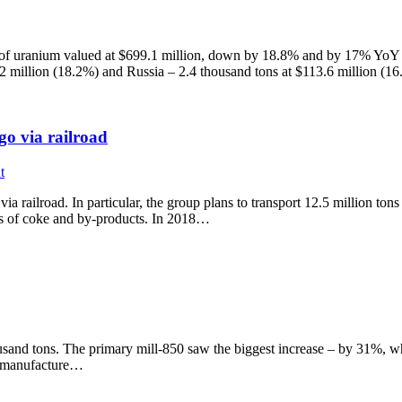
of uranium valued at $699.1 million, down by 18.8% and by 17% YoY re
.2 million (18.2%) and Russia – 2.4 thousand tons at $113.6 million (
go via railroad
t
ia railroad. In particular, the group plans to transport 12.5 million ton
tons of coke and by-products. In 2018…
usand tons. The primary mill-850 saw the biggest increase – by 31%, wh
e manufacture…