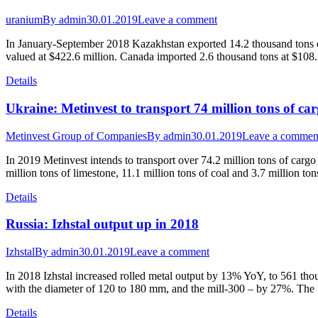
uranium
By
admin
30.01.2019
Leave a comment
In January-September 2018 Kazakhstan exported 14.2 thousand tons 
valued at $422.6 million. Canada imported 2.6 thousand tons at $108
Details
Ukraine: Metinvest to transport 74 million tons of car
Metinvest Group of Companies
By
admin
30.01.2019
Leave a commen
In 2019 Metinvest intends to transport over 74.2 million tons of cargo v
million tons of limestone, 11.1 million tons of coal and 3.7 million 
Details
Russia: Izhstal output up in 2018
Izhstal
By
admin
30.01.2019
Leave a comment
In 2018 Izhstal increased rolled metal output by 13% YoY, to 561 tho
with the diameter of 120 to 180 mm, and the mill-300 – by 27%. Th
Details