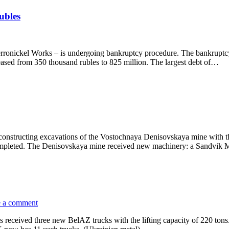
ubles
Ferronickel Works – is undergoing bankruptcy procedure. The bankruptc
eased from 350 thousand rubles to 825 million. The largest debt of…
d constructing excavations of the Vostochnaya Denisovskaya mine with th
completed. The Denisovskaya mine received new machinery: a Sandvik
 a comment
s received three new BelAZ trucks with the lifting capacity of 220 to