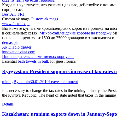
tx22 frt триггер texastriggerusa
Когда вы чувствуете, что уязвимы для вас, действуйте с поним
сорпрессас.
Best AK FRT
Custom ak mags
Custom ak mags
www.factolex.pl
Вы можете купить микрохайлендских коров на продажу на micro
в социальных сетях.
Микро-хайлендские коровы на продажу
Ми
цены варьируются от 1500 до 25000 долларов в зависимости от 
demasipta
Ak Diablo trigger
innovationvista.com
Производитель алюминиевых корпусов
Essential
bath towels in bulk
for guest rooms
Kyrgyzstan: President supports increase of tax rates 
mining
By
admin
30.01.2019
Leave a comment
It is necessary to change the tax rates in the mining industry, the P
the Kyrgyz Republic. The head of state noted that taxes in the min
Details
Kazakhstan: uranium exports down in January-Sep