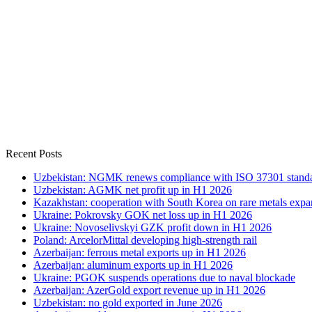
Recent Posts
Uzbekistan: NGMK renews compliance with ISO 37301 stand
Uzbekistan: AGMK net profit up in H1 2026
Kazakhstan: cooperation with South Korea on rare metals expa
Ukraine: Pokrovsky GOK net loss up in H1 2026
Ukraine: Novoselivskyi GZK profit down in H1 2026
Poland: ArcelorMittal developing high-strength rail
Azerbaijan: ferrous metal exports up in H1 2026
Azerbaijan: aluminum exports up in H1 2026
Ukraine: PGOK suspends operations due to naval blockade
Azerbaijan: AzerGold export revenue up in H1 2026
Uzbekistan: no gold exported in June 2026