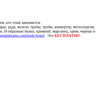
м, кто этим занимается.
е, руда, железо, трубы, трубы, конвертер, металлургия,
и, H-образные балки, кремний, марганец, хром, черные и
/metalukraine.com/trade-board
. Это
БЕСПЛАТНО
.