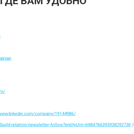
 ГДЕ ВАМ УДОБНО
e
ainian
om/
/www.linkedin.com/company/19144986/
build-relation/newsletter-follow?entityUrn=6984766393938292736
)