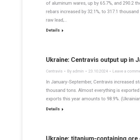
of aluminum wares, up by 65.7%, and 290.2 th
rebars increased by 32.1%, to 317.1 thousand t
raw lead,…
Details
Ukraine: Centravis output up in
Centravis
By
admin
23.10.2024
Leave a comm
In January-September, Centravis increased s
thousand tons. Almost everything is exported
exports this year amounts to 98.9%. (Ukrainia
Details
Ukraine: titanium-containing or