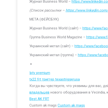
Журнал Business World –
https://www.linkedin
(Список рассылки –
https://www.linkedin.com/
МЕТА (ФЕЙСБУК)
Журнал Business World (сайт) –
https://www.fa
Группа Business World Magazine –
https://www
Украинский метал (сайт) –
https://www.faceboo
Украинский метал (группа) –
https://www.face
Iptv premium
tx22 frt триггер texastriggerusa
Когда вы чувствуете, что уязвимы для вас, д
владельцев
нового оборудования в Vecindia, 
Best AK FRT
Custom ak mags
Custom ak mags