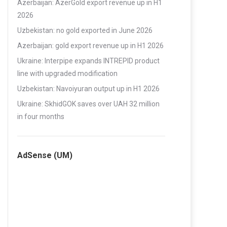
Azerbaijan: AzerGold export revenue up in H1
2026
Uzbekistan: no gold exported in June 2026
Azerbaijan: gold export revenue up in H1 2026
Ukraine: Interpipe expands INTREPID product
line with upgraded modification
Uzbekistan: Navoiyuran output up in H1 2026
Ukraine: SkhidGOK saves over UAH 32 million
in four months
AdSense (UM)