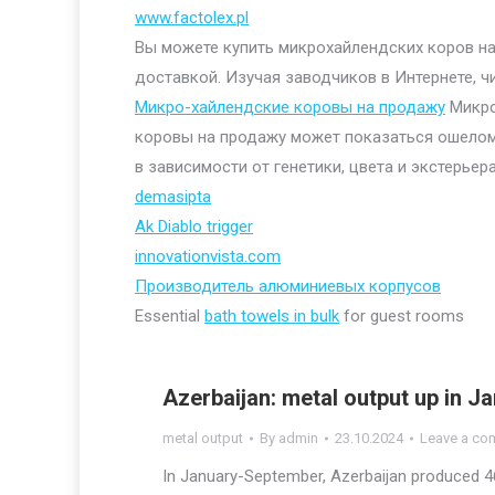
www.factolex.pl
Вы можете купить микрохайлендских коров на 
доставкой. Изучая заводчиков в Интернете, ч
Микро-хайлендские коровы на продажу
Микро
коровы на продажу может показаться ошелом
в зависимости от генетики, цвета и экстерьера
demasipta
Ak Diablo trigger
innovationvista.com
Производитель алюминиевых корпусов
Essential
bath towels in bulk
for guest rooms
Azerbaijan: metal output up in 
metal output
By
admin
23.10.2024
Leave a co
In January-September, Azerbaijan produced 46