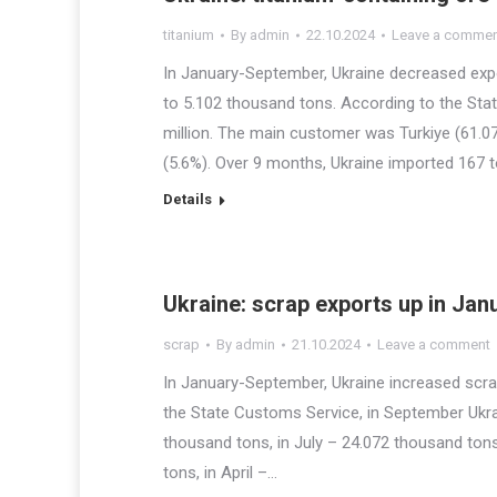
titanium
By
admin
22.10.2024
Leave a comme
In January-September, Ukraine decreased expo
to 5.102 thousand tons. According to the Sta
million. The main customer was Turkiye (61.0
(5.6%). Over 9 months, Ukraine imported 167 
Details
Ukraine: scrap exports up in Ja
scrap
By
admin
21.10.2024
Leave a comment
In January-September, Ukraine increased scra
the State Customs Service, in September Ukra
thousand tons, in July – 24.072 thousand ton
tons, in April –…