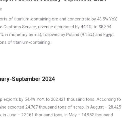
nt
rts of titanium-containing ore and concentrate by 43.5% YoY,
te Customs Service, revenue decreased by 44.4%, to $8.394
7% in monetary terms), followed by Poland (9.15%) and Egypt
tons of titanium-containing…
nuary-September 2024
p exports by 54.4% YoY, to 202.421 thousand tons. According to
ine exported 24.767 thousand tons of scrap, in August – 28.425
s, in June – 22.161 thousand tons, in May – 14.952 thousand