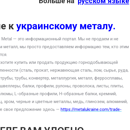
Больше на
русском языке
ие к
украинскому металу.
an Metal — это информационный портал. Мы не продаем и не
м металл, мы просто предоставляем информацию тем, кто этим
тся.
 хотите купить или продать продукцию горнодобывающей
енности (сталь, прокат, нержавеющая сталь, лом, сырье, руда,
 трубы, трубы, конвертер, металлургия, металл, ферросплавы,
 швеллеры, балки, профили, рулоны, проволока, листы, плиты,
блюмы, L-образные профили, H-образные балки, кремний,
ц, хром, черные и цветные металлы, медь, глинозем, алюминий,
ите свое предложение здесь —
https://metalukraine.com/trade-