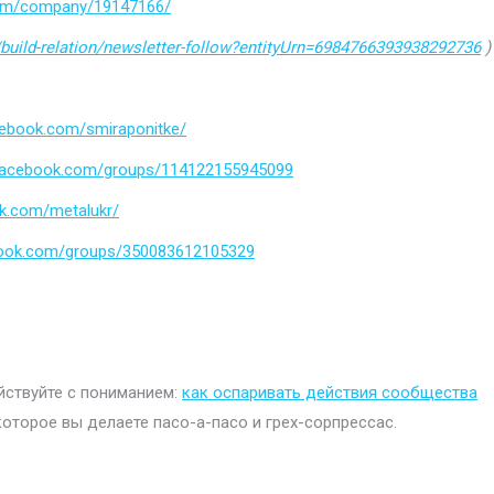
.com/company/19147166/
build-relation/newsletter-follow?entityUrn=6984766393938292736
)
cebook.com/smiraponitke/
.facebook.com/groups/114122155945099
k.com/metalukr/
book.com/groups/350083612105329
ействуйте с пониманием:
как оспаривать действия сообщества
которое вы делаете пасо-а-пасо и грех-сорпрессас.