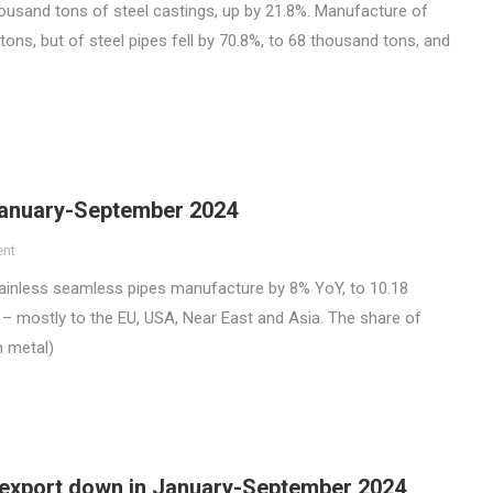
ousand tons of steel castings, up by 21.8%. Manufacture of
ons, but of steel pipes fell by 70.8%, to 68 thousand tons, and
 January-September 2024
ent
tainless seamless pipes manufacture by 8% YoY, to 10.18
 – mostly to the EU, USA, Near East and Asia. The share of
n metal)
e export down in January-September 2024