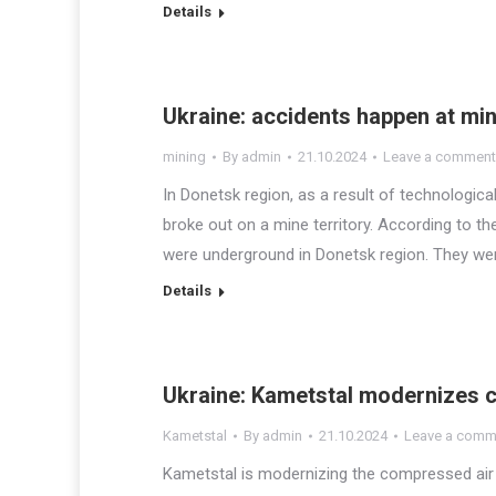
Details
Ukraine: accidents happen at min
mining
By
admin
21.10.2024
Leave a comment
In Donetsk region, as a result of technological
broke out on a mine territory. According to t
were underground in Donetsk region. They were
Details
Ukraine: Kametstal modernizes 
Kametstal
By
admin
21.10.2024
Leave a comm
Kametstal is modernizing the compressed ai