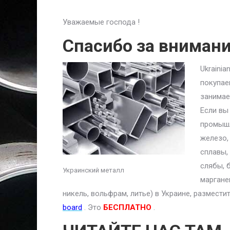
Уважаемые господа !
Спасибо за вниман
Ukraini
покупае
занимае
Если вы
промышл
железо,
сплавы,
слябы, 
Украинский металл
маргане
никель, вольфрам, литье) в Украине, размест
board
. Это
БЕСПЛАТНО
.