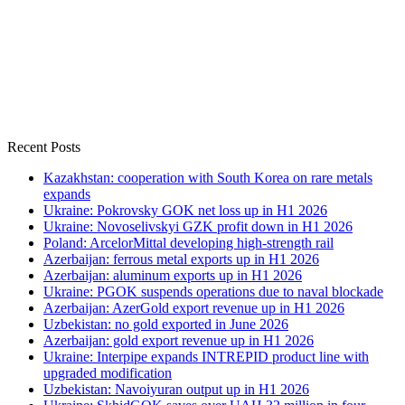
Recent Posts
Kazakhstan: cooperation with South Korea on rare metals
expands
Ukraine: Pokrovsky GOK net loss up in H1 2026
Ukraine: Novoselivskyi GZK profit down in H1 2026
Poland: ArcelorMittal developing high-strength rail
Azerbaijan: ferrous metal exports up in H1 2026
Azerbaijan: aluminum exports up in H1 2026
Ukraine: PGOK suspends operations due to naval blockade
Azerbaijan: AzerGold export revenue up in H1 2026
Uzbekistan: no gold exported in June 2026
Azerbaijan: gold export revenue up in H1 2026
Ukraine: Interpipe expands INTREPID product line with
upgraded modification
Uzbekistan: Navoiyuran output up in H1 2026