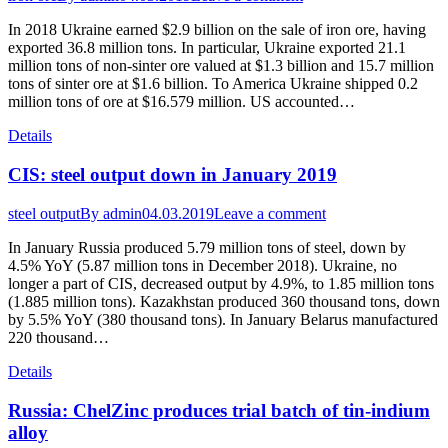
In 2018 Ukraine earned $2.9 billion on the sale of iron ore, having
exported 36.8 million tons. In particular, Ukraine exported 21.1
million tons of non-sinter ore valued at $1.3 billion and 15.7 million
tons of sinter ore at $1.6 billion. To America Ukraine shipped 0.2
million tons of ore at $16.579 million. US accounted…
Details
CIS: steel output down in January 2019
steel output
By
admin
04.03.2019
Leave a comment
In January Russia produced 5.79 million tons of steel, down by
4.5% YoY (5.87 million tons in December 2018). Ukraine, no
longer a part of CIS, decreased output by 4.9%, to 1.85 million tons
(1.885 million tons). Kazakhstan produced 360 thousand tons, down
by 5.5% YoY (380 thousand tons). In January Belarus manufactured
220 thousand…
Details
Russia: ChelZinc produces trial batch of tin-indium
alloy