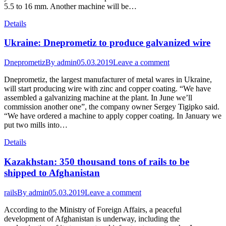
5.5 to 16 mm. Another machine will be…
Details
Ukraine: Dneprometiz to produce galvanized wire
Dneprometiz
By
admin
05.03.2019
Leave a comment
Dneprometiz, the largest manufacturer of metal wares in Ukraine,
will start producing wire with zinc and copper coating. “We have
assembled a galvanizing machine at the plant. In June we’ll
commission another one”, the company owner Sergey Tigipko said.
“We have ordered a machine to apply copper coating. In January we
put two mills into…
Details
Kazakhstan: 350 thousand tons of rails to be
shipped to Afghanistan
rails
By
admin
05.03.2019
Leave a comment
According to the Ministry of Foreign Affairs, a peaceful
development of Afghanistan is underway, including the