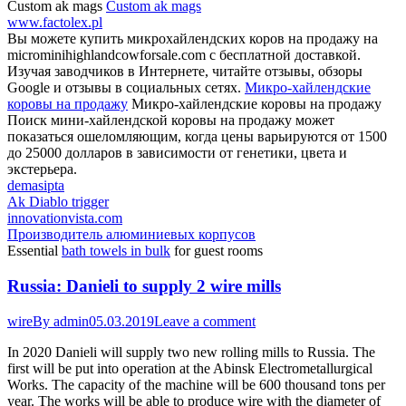
Custom ak mags
Custom ak mags
www.factolex.pl
Вы можете купить микрохайлендских коров на продажу на
microminihighlandcowforsale.com с бесплатной доставкой.
Изучая заводчиков в Интернете, читайте отзывы, обзоры
Google и отзывы в социальных сетях.
Микро-хайлендские
коровы на продажу
Микро-хайлендские коровы на продажу
Поиск мини-хайлендской коровы на продажу может
показаться ошеломляющим, когда цены варьируются от 1500
до 25000 долларов в зависимости от генетики, цвета и
экстерьера.
demasipta
Ak Diablo trigger
innovationvista.com
Производитель алюминиевых корпусов
Essential
bath towels in bulk
for guest rooms
Russia: Danieli to supply 2 wire mills
wire
By
admin
05.03.2019
Leave a comment
In 2020 Danieli will supply two new rolling mills to Russia. The
first will be put into operation at the Abinsk Electrometallurgical
Works. The capacity of the machine will be 600 thousand tons per
year. The works will be able to produce wire with the diameter of