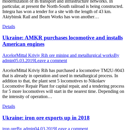
modernization of its transport and infrastructure networks. In
particular, at present the North-South railroad is being constructed.
Integra has won a tender for a site with the length of 43 km.
Aktybinsk Rail and Beam Works has won another…
Details
Ukraine: AMKR purchases locomotive and installs
American engines
ArcelorMittal Kriviy Rih ore mining and metallurgical works
By
admin
05.03.2019
Leave a comment
ArcelorMittal Kriviy Rih has purchased a locomotive TM2U-9043
that is already in operation and used in metallurgical process. In
addition to that, the plant sent 5 locomotives to Nikolaev
Locomotive Repair Plant for capital repair, and a tendering process
for 5 more locomotives will start in the nearest time. Depending on
the intensity of operation…
Details
Ukraine: iron ore exports up in 2018
iron ore
By
admin
04.03.2019
Leave a comment