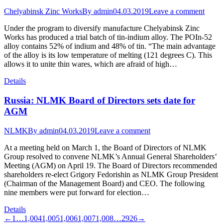
Chelyabinsk Zinc Works
By
admin
04.03.2019
Leave a comment
Under the program to diversify manufacture Chelyabinsk Zinc
Works has produced a trial batch of tin-indium alloy. The POIn-52
alloy contains 52% of indium and 48% of tin. “The main advantage
of the alloy is its low temperature of melting (121 degrees C). This
allows it to unite thin wares, which are afraid of high…
Details
Russia: NLMK Board of Directors sets date for
AGM
NLMK
By
admin
04.03.2019
Leave a comment
At a meeting held on March 1, the Board of Directors of NLMK
Group resolved to convene NLMK’s Annual General Shareholders’
Meeting (AGM) on April 19. The Board of Directors recommended
shareholders re-elect Grigory Fedorishin as NLMK Group President
(Chairman of the Management Board) and CEO. The following
nine members were put forward for election…
Details
←
1
…
1,004
1,005
1,006
1,007
1,008
…
2926
→