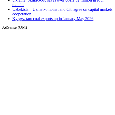
Ukraine: SkhidGOK saves over UAH 32 million in four
months
Uzbekistan: Uzmetkombinat and Citi agree on capital markets
cooperation
Kyrgyzstan: coal exports up in January-May 2026
AdSense (UM)